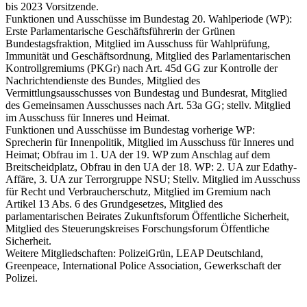
bis 2023 Vorsitzende.
Funktionen und Ausschüsse im Bundestag 20. Wahlperiode (WP):
Erste Parlamentarische Geschäftsführerin der Grünen
Bundestagsfraktion, Mitglied im Ausschuss für Wahlprüfung,
Immunität und Geschäftsordnung, Mitglied des Parlamentarischen
Kontrollgremiums (PKGr) nach Art. 45d GG zur Kontrolle der
Nachrichtendienste des Bundes, Mitglied des
Vermittlungsausschusses von Bundestag und Bundesrat, Mitglied
des Gemeinsamen Ausschusses nach Art. 53a GG; stellv. Mitglied
im Ausschuss für Inneres und Heimat.
Funktionen und Ausschüsse im Bundestag vorherige WP:
Sprecherin für Innenpolitik, Mitglied im Ausschuss für Inneres und
Heimat; Obfrau im 1. UA der 19. WP zum Anschlag auf dem
Breitscheidplatz, Obfrau in den UA der 18. WP: 2. UA zur Edathy-
Affäre, 3. UA zur Terrorgruppe NSU; Stellv. Mitglied im Ausschuss
für Recht und Verbraucherschutz, Mitglied im Gremium nach
Artikel 13 Abs. 6 des Grundgesetzes, Mitglied des
parlamentarischen Beirates Zukunftsforum Öffentliche Sicherheit,
Mitglied des Steuerungskreises Forschungsforum Öffentliche
Sicherheit.
Weitere Mitgliedschaften: PolizeiGrün, LEAP Deutschland,
Greenpeace, International Police Association, Gewerkschaft der
Polizei.