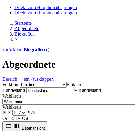
Direkt zum Hauptinhalt springen
Direkt zum Hauptmenü springen
Startseite
Abgeordnete
Biografien
N
zurück zu:
Biografien
()
Abgeordnete
Bereich "" ein-/ausklappen
Fraktion
Fraktion
Bundesland
Bundesland
Wahlkreis
Wahlkreis
PLZ
PLZ
Ort
Ort
Listenansicht