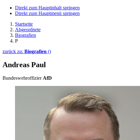
Direkt zum Hauptinhalt springen
Direkt zum Hauptmenü springen
Startseite
Abgeordnete
Biografien
P
zurück zu:
Biografien
()
Andreas Paul
Bundeswehroffizier
AfD