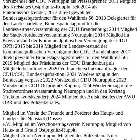
Vorsitzender der CDU Neuruppin als Pressesprecher; 2011 Mitglied
des Kreistages Ostprignitz-Ruppin, seit 2014 als
Fraktionsvorsitzender; 2013 direkt gewählter
Bundestagsabgeordneter für den Wahlkreis 56; 2013 Delegierter für
den Landesparteitag, Bundesparteitag und für die
Landesvertreterversammlung der CDU Brandenburg; 2014 Mitglied
der Stadtverordnetenversammlung Neuruppin; 2014 Mitglied im
Kreisvorstand der Kommunalpolitischen Vereinigung der CDU
OPR; 2015 bis 2019 Mitglied im Landesvorstand der
Kommunalpolitischen Vereinigung der CDU Brandenburg; 2017
direkt gewählter Bundestagsabgeordneter für den Wahlkreis 56;
2019 Mitglied des Präsidiums der CDU Brandenburg als
Mitgliederbeauftragter; 2020 Verbraucherschutzbeauftragter der
CDU/CSU-Bundestagsfraktion; 2021 Wiedereinzug in den
Bundestag verpasst; 2022 Vorsitzender CDU Neuruppin; 2023
Vorsitzender CDU Ostprignitz-Ruppin; 2024 Wiedereinzug in die
Stadtverordnetenversammlung Neuruppin und in den Kreistag
(Fraktionsvorsitzender); 2024 Mitglied des Aufsichtsrates der AWU
OPR und des Polizeibeirates.
Mitglied im Verein der Freunde und Förderer des Haupt- und
Landgestüts Neustadt (Dosse)
e.V.; Mitglied im Verschönerungsverein Neuruppin; Mitglied von
Haus- und Grund Ostprignitz-Ruppin
Mitglied Union Neuruppin; Mitglied des Polizeibeirats der