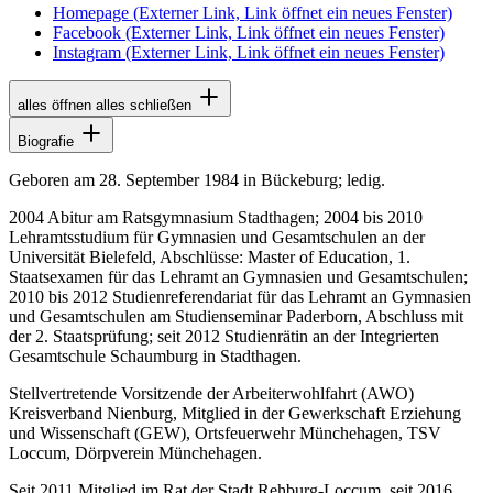
Homepage
(Externer Link, Link öffnet ein neues Fenster)
Facebook
(Externer Link, Link öffnet ein neues Fenster)
Instagram
(Externer Link, Link öffnet ein neues Fenster)
alles öffnen
alles schließen
Biografie
Geboren am 28. September 1984 in Bückeburg; ledig.
2004 Abitur am Ratsgymnasium Stadthagen; 2004 bis 2010
Lehramtsstudium für Gymnasien und Gesamtschulen an der
Universität Bielefeld, Abschlüsse:
Master of Education
, 1.
Staatsexamen für das Lehramt an Gymnasien und Gesamtschulen;
2010 bis 2012 Studienreferendariat für das Lehramt an Gymnasien
und Gesamtschulen am Studienseminar Paderborn, Abschluss mit
der 2. Staatsprüfung; seit 2012 Studienrätin an der Integrierten
Gesamtschule Schaumburg in Stadthagen.
Stellvertretende Vorsitzende der Arbeiterwohlfahrt (AWO)
Kreisverband Nienburg, Mitglied in der Gewerkschaft Erziehung
und Wissenschaft (GEW), Ortsfeuerwehr Münchehagen, TSV
Loccum, Dörpverein Münchehagen.
Seit 2011 Mitglied im Rat der Stadt Rehburg-Loccum, seit 2016