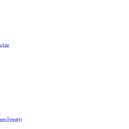
sApp
)
ues Fenster)