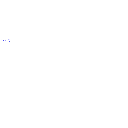
)
nster)