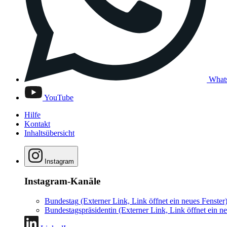
What
YouTube
Hilfe
Kontakt
Inhaltsübersicht
Instagram
Instagram-Kanäle
Bundestag
(Externer Link, Link öffnet ein neues Fenster
Bundestagspräsidentin
(Externer Link, Link öffnet ein ne