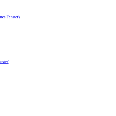
)
ues Fenster)
)
nster)