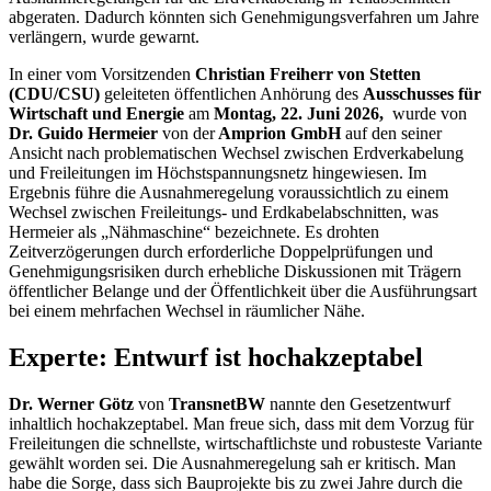
abgeraten. Dadurch könnten sich Genehmigungsverfahren um Jahre
verlängern, wurde gewarnt.
In einer vom Vorsitzenden
Christian Freiherr von Stetten
(CDU/CSU)
geleiteten öffentlichen Anhörung des
Ausschusses für
Wirtschaft und Energie
am
Montag, 22. Juni 2026,
wurde von
Dr. Guido Hermeier
von der
Amprion GmbH
auf den seiner
Ansicht nach problematischen Wechsel zwischen Erdverkabelung
und Freileitungen im Höchstspannungsnetz hingewiesen. Im
Ergebnis führe die Ausnahmeregelung voraussichtlich zu einem
Wechsel zwischen Freileitungs- und Erdkabelabschnitten, was
Hermeier als „Nähmaschine“ bezeichnete. Es drohten
Zeitverzögerungen durch erforderliche Doppelprüfungen und
Genehmigungsrisiken durch erhebliche Diskussionen mit Trägern
öffentlicher Belange und der Öffentlichkeit über die Ausführungsart
bei einem mehrfachen Wechsel in räumlicher Nähe.
Experte: Entwurf ist hochakzeptabel
Dr. Werner Götz
von
TransnetBW
nannte den Gesetzentwurf
inhaltlich hochakzeptabel. Man freue sich, dass mit dem Vorzug für
Freileitungen die schnellste, wirtschaftlichste und robusteste Variante
gewählt worden sei. Die Ausnahmeregelung sah er kritisch. Man
habe die Sorge, dass sich Bauprojekte bis zu zwei Jahre durch die