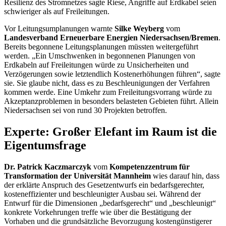
Resilienz des Stromnetzes sagte Riese, Angriffe auf Erdkabel seien
schwieriger als auf Freileitungen.
Vor Leitungsumplanungen warnte
Silke Weyberg
vom
Landesverband Erneuerbare Energien Niedersachsen/Bremen
.
Bereits begonnene Leitungsplanungen müssten weitergeführt
werden. „Ein Umschwenken in begonnenen Planungen von
Erdkabeln auf Freileitungen würde zu Unsicherheiten und
Verzögerungen sowie letztendlich Kostenerhöhungen führen“, sagte
sie. Sie glaube nicht, dass es zu Beschleunigungen der Verfahren
kommen werde. Eine Umkehr zum Freileitungsvorrang würde zu
Akzeptanzproblemen in besonders belasteten Gebieten führt. Allein
Niedersachsen sei von rund 30 Projekten betroffen.
Experte: Großer Elefant im Raum ist die
Eigentumsfrage
Dr. Patrick Kaczmarczyk
vom
Kompetenzzentrum für
Transformation der Universität Mannheim
wies darauf hin, dass
der erklärte Anspruch des Gesetzentwurfs ein bedarfsgerechter,
kosteneffizienter und beschleunigter Ausbau sei. Während der
Entwurf für die Dimensionen „bedarfsgerecht“ und „beschleunigt“
konkrete Vorkehrungen treffe wie über die Bestätigung der
Vorhaben und die grundsätzliche Bevorzugung kostengünstigerer