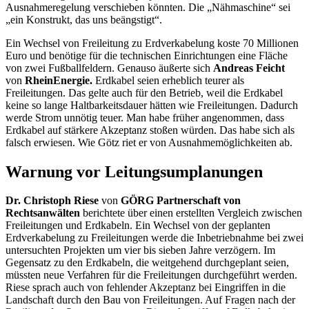
Ausnahmeregelung verschieben könnten. Die „Nähmaschine“ sei
„ein Konstrukt, das uns beängstigt“.
Ein Wechsel von Freileitung zu Erdverkabelung koste 70 Millionen
Euro und benötige für die technischen Einrichtungen eine Fläche
von zwei Fußballfeldern. Genauso äußerte sich
Andreas Feicht
von
RheinEnergie.
Erdkabel seien erheblich teurer als
Freileitungen. Das gelte auch für den Betrieb, weil die Erdkabel
keine so lange Haltbarkeitsdauer hätten wie Freileitungen. Dadurch
werde Strom unnötig teuer. Man habe früher angenommen, dass
Erdkabel auf stärkere Akzeptanz stoßen würden. Das habe sich als
falsch erwiesen. Wie Götz riet er von Ausnahmemöglichkeiten ab.
Warnung vor Leitungsumplanungen
Dr. Christoph Riese
von
GÖRG Partnerschaft von
Rechtsanwälten
berichtete über einen erstellten Vergleich zwischen
Freileitungen und Erdkabeln. Ein Wechsel von der geplanten
Erdverkabelung zu Freileitungen werde die Inbetriebnahme bei zwei
untersuchten Projekten um vier bis sieben Jahre verzögern. Im
Gegensatz zu den Erdkabeln, die weitgehend durchgeplant seien,
müssten neue Verfahren für die Freileitungen durchgeführt werden.
Riese sprach auch von fehlender Akzeptanz bei Eingriffen in die
Landschaft durch den Bau von Freileitungen. Auf Fragen nach der