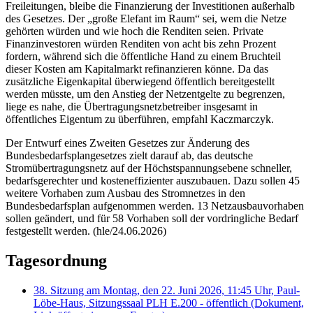
Freileitungen, bleibe die Finanzierung der Investitionen außerhalb
des Gesetzes. Der „große Elefant im Raum“ sei, wem die Netze
gehörten würden und wie hoch die Renditen seien. Private
Finanzinvestoren würden Renditen von acht bis zehn Prozent
fordern, während sich die öffentliche Hand zu einem Bruchteil
dieser Kosten am Kapitalmarkt refinanzieren könne. Da das
zusätzliche Eigenkapital überwiegend öffentlich bereitgestellt
werden müsste, um den Anstieg der Netzentgelte zu begrenzen,
liege es nahe, die Übertragungsnetzbetreiber insgesamt in
öffentliches Eigentum zu überführen, empfahl Kaczmarczyk.
Der Entwurf eines Zweiten Gesetzes zur Änderung des
Bundesbedarfsplangesetzes zielt darauf ab, das deutsche
Stromübertragungsnetz auf der Höchstspannungsebene schneller,
bedarfsgerechter und kosteneffizienter auszubauen. Dazu sollen 45
weitere Vorhaben zum Ausbau des Stromnetzes in den
Bundesbedarfsplan aufgenommen werden. 13 Netzausbauvorhaben
sollen geändert, und für 58 Vorhaben soll der vordringliche Bedarf
festgestellt werden. (hle/24.06.2026)
Tagesordnung
38. Sitzung am Montag, den 22. Juni 2026, 11:45 Uhr, Paul-
Löbe-Haus, Sitzungssaal PLH E.200 - öffentlich
(Dokument,