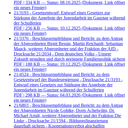
PDF
| 334 KB — Status: 08.10.2025
(Dokument, Link öffnet
ein neues Fenster)
21/3193 - Gesetzentwurf: Entwurf eines Gesetzes zur
Stärkung der Angebote der Jugendarbeit im Ganztag während
der Schulferien
PDF
| 256 KB — Status: 10.12.2025
(Dokument, Link öffnet
ein neues Fenster)
21/3376 - Beschlussempfehlung und Bericht: zu dem Antrag
der Abgeordneten Birgit Bessin, Martin Reichardt, Sebastian
Maack, weiterer Abgeordneter und der Fraktion der AfD -
Drucksache 21/2034 - Dem deutschen Volke - Unsere
Zukunft gestalten und durch geeignete Familienpolitik sichern
PDF
| 188 KB — Status: 19.12.2025
(Dokument, Link öffnet
ein neues Fenster)
21/4524 - Beschlussempfehlung und Bericht: zu dem
Gesetzentwurf der Bundesregierung - Drucksache 21/3193 -
Entwurf eines Gesetzes zur Stärkung der Angebote der
Jugendarbeit im Ganztag während der Schulferien
PDF
| 298 KB — Status: 04.03.2026
(Dokument, Link öffnet
ein neues Fenster)
21/6803 - Beschlussempfehlung und Bericht: zu dem Antrag
der Abgeordneten Nicole Gohlke, Doris Achelwilm, Dr.
Michael Arndt, weiterer Abgeordneter und der Fraktion Die
Linke - Drucksache 21/1594 - Bildungsfinanzierung
dauerhaft sichern - Kooperationsverbot abschaffen