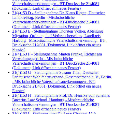
Vaterschaftsanerkennungen - BT-Drucksache 21/4081
(Dokument, Link öffnet ein neues Fenster)
21(4)153 D - Stellungnahme Dr. Klaus Ritgen, Deutscher
Landkreistag, Berlin - Missbräuchliche
Vaterschaftsanerkennungen - BT-Drucksache 21/4081
(Dokument, Link öffnet ein neues Fenster)
21(4)153 E - Stellungnahme Thorsten Völker, Abteilung
Migration, Ordnung und Verbraucherschutz, Landkreis
Harburg - Missbräuchliche Vaterschaftsanerkennung - BT-
Drucksache 21/4081
(Dokument, Link öffnet ein neues
Fenster)
21(4)153 F - Stellungnahme Marten Franke, Richter am
Verwaltungsgericht - Missbräuchliche
Vaterschaftsanerkennungen - BT-Drucksache 21/4081
(Dokument, Link öffnet ein neues Fenster)
21(4)153 G - Stellungnahme Susann Thiel, Deutscher
Paritätischer Wohlfahrtsverband, Gesamtverband e. V., Berlin
- Missbräuchliche Vaterschaftsanerkennungen - BT-
Drucksache 21/4081
(Dokument, Link öffnet ein neues
Fenster)
21(4)153 H - Stellungnahme Prof. Dr. Henrike von Scheliha,
Bucerius Law School, Hamburg - Missbräuchliche
Vaterschaftsanerkennungen - BT-Drucksache 21/4081
(Dokument, Link öffnet ein neues Fenster)
21(4)153 I - Stellungnahme Dr. Lucy Chebout, M.A.,