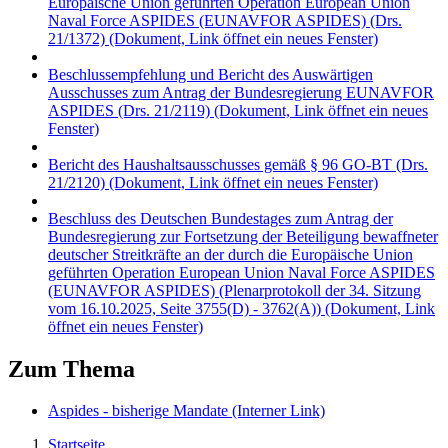
Europäische Union geführten Operation European Union
Naval Force ASPIDES (EUNAVFOR ASPIDES) (Drs.
21/1372)
(Dokument, Link öffnet ein neues Fenster)
Beschlussempfehlung und Bericht des Auswärtigen
Ausschusses zum Antrag der Bundesregierung EUNAVFOR
ASPIDES (Drs. 21/2119)
(Dokument, Link öffnet ein neues
Fenster)
Bericht des Haushaltsausschusses gemäß § 96 GO-BT (Drs.
21/2120)
(Dokument, Link öffnet ein neues Fenster)
Beschluss des Deutschen Bundestages zum Antrag der
Bundesregierung zur Fortsetzung der Beteiligung bewaffneter
deutscher Streitkräfte an der durch die Europäische Union
geführten Operation European Union Naval Force ASPIDES
(EUNAVFOR ASPIDES) (Plenarprotokoll der 34. Sitzung
vom 16.10.2025, Seite 3755(D) - 3762(A))
(Dokument, Link
öffnet ein neues Fenster)
Zum Thema
Aspides - bisherige Mandate
(Interner Link)
Startseite