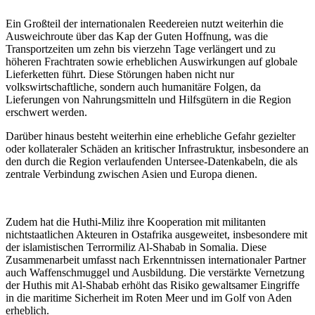
Ein Großteil der internationalen Reedereien nutzt weiterhin die
Ausweichroute über das Kap der Guten Hoffnung, was die
Transportzeiten um zehn bis vierzehn Tage verlängert und zu
höheren Frachtraten sowie erheblichen Auswirkungen auf globale
Lieferketten führt. Diese Störungen haben nicht nur
volkswirtschaftliche, sondern auch humanitäre Folgen, da
Lieferungen von Nahrungsmitteln und Hilfsgütern in die Region
erschwert werden.
Darüber hinaus besteht weiterhin eine erhebliche Gefahr gezielter
oder kollateraler Schäden an kritischer Infrastruktur, insbesondere an
den durch die Region verlaufenden Untersee-Datenkabeln, die als
zentrale Verbindung zwischen Asien und Europa dienen.
Zudem hat die Huthi-Miliz ihre Kooperation mit militanten
nichtstaatlichen Akteuren in Ostafrika ausgeweitet, insbesondere mit
der islamistischen Terrormiliz Al-Shabab in Somalia. Diese
Zusammenarbeit umfasst nach Erkenntnissen internationaler Partner
auch Waffenschmuggel und Ausbildung. Die verstärkte Vernetzung
der Huthis mit Al-Shabab erhöht das Risiko gewaltsamer Eingriffe
in die maritime Sicherheit im Roten Meer und im Golf von Aden
erheblich.