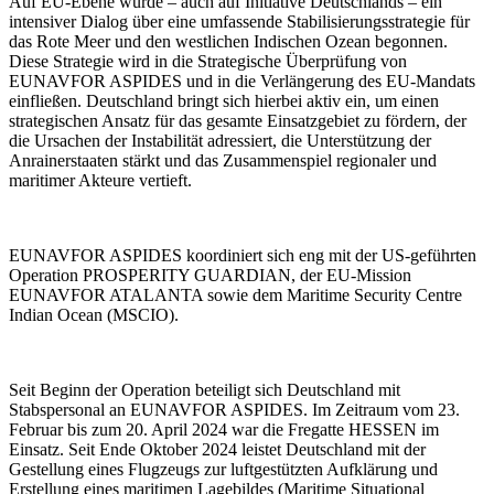
Auf EU-Ebene wurde – auch auf Initiative Deutschlands – ein
intensiver Dialog über eine umfassende Stabilisierungsstrategie für
das Rote Meer und den westlichen Indischen Ozean begonnen.
Diese Strategie wird in die Strategische Überprüfung von
EUNAVFOR ASPIDES und in die Verlängerung des EU-Mandats
einfließen. Deutschland bringt sich hierbei aktiv ein, um einen
strategischen Ansatz für das gesamte Einsatzgebiet zu fördern, der
die Ursachen der Instabilität adressiert, die Unterstützung der
Anrainerstaaten stärkt und das Zusammenspiel regionaler und
maritimer Akteure vertieft.
EUNAVFOR ASPIDES koordiniert sich eng mit der US-geführten
Operation PROSPERITY GUARDIAN, der EU-Mission
EUNAVFOR ATALANTA sowie dem Maritime Security Centre
Indian Ocean (MSCIO).
Seit Beginn der Operation beteiligt sich Deutschland mit
Stabspersonal an EUNAVFOR ASPIDES. Im Zeitraum vom 23.
Februar bis zum 20. April 2024 war die Fregatte HESSEN im
Einsatz. Seit Ende Oktober 2024 leistet Deutschland mit der
Gestellung eines Flugzeugs zur luftgestützten Aufklärung und
Erstellung eines maritimen Lagebildes (Maritime Situational