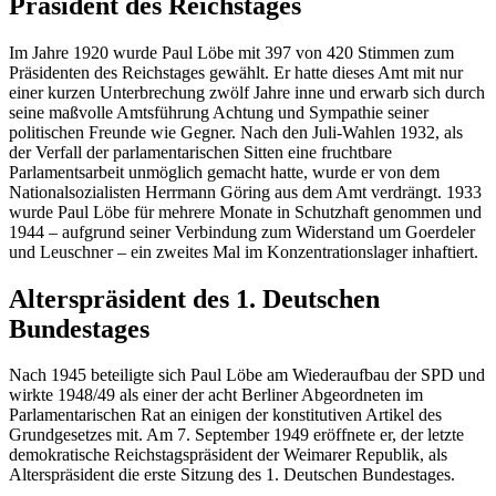
Präsident des Reichstages
Im Jahre 1920 wurde Paul Löbe mit 397 von 420 Stimmen zum
Präsidenten des Reichstages gewählt. Er hatte dieses Amt mit nur
einer kurzen Unterbrechung zwölf Jahre inne und erwarb sich durch
seine maßvolle Amtsführung Achtung und Sympathie seiner
politischen Freunde wie Gegner. Nach den Juli-Wahlen 1932, als
der Verfall der parlamentarischen Sitten eine fruchtbare
Parlamentsarbeit unmöglich gemacht hatte, wurde er von dem
Nationalsozialisten Herrmann Göring aus dem Amt verdrängt. 1933
wurde Paul Löbe für mehrere Monate in Schutzhaft genommen und
1944
–
aufgrund seiner Verbindung zum Widerstand um Goerdeler
und Leuschner
–
ein zweites Mal im Konzentrationslager inhaftiert.
Alterspräsident des 1. Deutschen
Bundestages
Nach 1945 beteiligte sich Paul Löbe am Wiederaufbau der SPD und
wirkte 1948/49 als einer der acht Berliner Abgeordneten im
Parlamentarischen Rat an einigen der konstitutiven Artikel des
Grundgesetzes mit. Am 7. September 1949 eröffnete er, der letzte
demokratische Reichstagspräsident der Weimarer Republik, als
Alterspräsident die erste Sitzung des 1. Deutschen Bundestages.