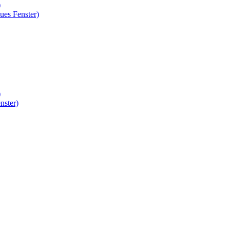
)
ues Fenster)
)
nster)