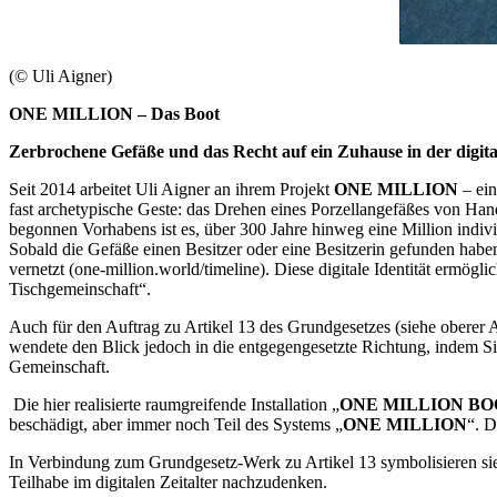
(© Uli Aigner)
ONE MILLION
– Das Boot
Zerbrochene Gefäße und das Recht auf ein Zuhause in der digita
Seit 2014 arbeitet Uli Aigner an ihrem Projekt
ONE MILLION
– ein
fast archetypische Geste: das Drehen eines Porzellangefäßes von Hand
begonnen Vorhabens ist es, über 300 Jahre hinweg eine Million individ
Sobald die Gefäße einen Besitzer oder eine Besitzerin gefunden haben
vernetzt (one-million.world/timeline). Diese digitale Identität ermög
Tischgemeinschaft“.
Auch für den Auftrag zu Artikel 13 des Grundgesetzes (siehe oberer A
wendete den Blick jedoch in die entgegengesetzte Richtung, indem Si
Gemeinschaft.
Die hier realisierte raumgreifende Installation „
ONE MILLION
BO
beschädigt, aber immer noch Teil des Systems „
ONE MILLION
“. D
In Verbindung zum Grundgesetz-Werk zu Artikel 13 symbolisieren sie
Teilhabe im digitalen Zeitalter nachzudenken.