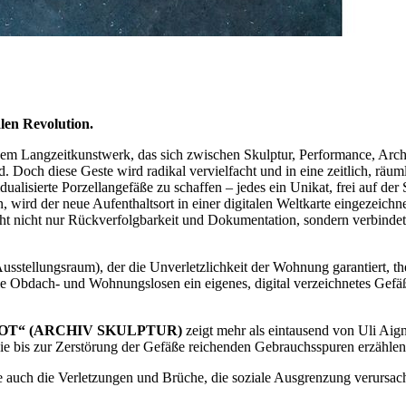
len Revolution.
em Langzeitkunstwerk, das sich zwischen Skulptur, Performance, Archi
. Doch diese Geste wird radikal vervielfacht und in eine zeitlich, räum
ualisierte Porzellangefäße zu schaffen – jedes ein Unikat, frei auf de
, wird der neue Aufenthaltsort in einer digitalen Weltkarte eingezeich
licht nicht nur Rückverfolgbarkeit und Dokumentation, sondern verbindet
usstellungsraum), der die Unverletzlichkeit der Wohnung garantiert, t
e Obdach- und Wohnungslosen ein eigenes, digital verzeichnetes Gefäß s
OT“ (ARCHIV SKULPTUR)
zeigt mehr als eintausend von Uli Aig
ie bis zur Zerstörung der Gefäße reichenden Gebrauchsspuren erzählen 
 auch die Verletzungen und Brüche, die soziale Ausgrenzung verursach