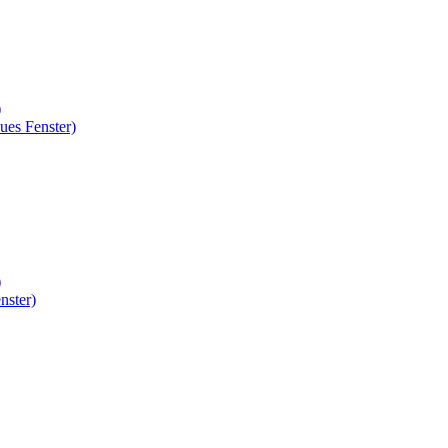
)
ues Fenster)
)
nster)