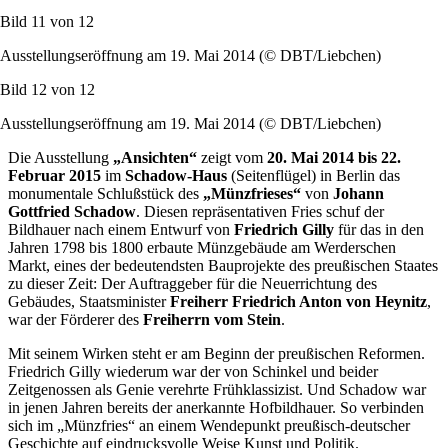
Bild 11 von
12
Ausstellungseröffnung am 19. Mai 2014 (© DBT/Liebchen)
Bild 12 von
12
Ausstellungseröffnung am 19. Mai 2014 (© DBT/Liebchen)
Die Ausstellung
„Ansichten“
zeigt vom
20. Mai 2014 bis 22.
Februar 2015
im
Schadow-Haus
(Seitenflügel) in Berlin das
monumentale Schlußstück des
„Münzfrieses“
von
Johann
Gottfried Schadow
. Diesen repräsentativen Fries schuf der
Bildhauer nach einem Entwurf von
Friedrich Gilly
für das in den
Jahren 1798 bis 1800 erbaute Münzgebäude am Werderschen
Markt, eines der bedeutendsten Bauprojekte des preußischen Staates
zu dieser Zeit: Der Auftraggeber für die Neuerrichtung des
Gebäudes, Staatsminister
Freiherr Friedrich Anton von Heynitz
,
war der Förderer des
Freiherrn vom Stein
.
Mit seinem Wirken steht er am Beginn der preußischen Reformen.
Friedrich Gilly wiederum war der von Schinkel und beider
Zeitgenossen als Genie verehrte Frühklassizist. Und Schadow war
in jenen Jahren bereits der anerkannte Hofbildhauer. So verbinden
sich im „Münzfries“ an einem Wendepunkt preußisch-deutscher
Geschichte auf eindrucksvolle Weise Kunst und Politik.