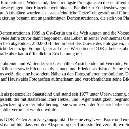
ormierte sich Widerstand, deren mutigste Protagonisten diesen öffentli
oteste gingen über Einzelne weit hinaus. Parallel zur Friedensbewegu
re Aktivitäten wurden als „staatsfeindliche Hetze“ eingestuft und füh
 Regierung begann mit ungenehmigten Demonstrationen, die sich von Pl
Demonstrationen 1989 in Ost-Berlin um die Welt gingen und die Vorste
viele Jahre zuvor damit begonnen, das Leben in seiner Wahlheimat Ost
enschen abgebildet. 250.000 Bilder umfasst das Œuvre des Fotografen, 
cht der einzige Fotograf, der auf diese Weise in der DDR arbeitete, ab
rafie aber kaum öffentlich in Erscheinung trat.
nfahrende und Wartende, vor Geschäften Anstehende und Feiernde, Fuß
nd Künstler sowie Friedensaktivistinnen und Friedensaktivisten. Seine Fo
zweiß, die eine besondere Nähe zu den Fotografierten ermöglichte. Di
en auf Hauswalds Fotografien aufmerksam und veröffentlichten seine Bi
galt als potenzieller Staatsfeind und stand seit 1977 unter Überwach
tellt, der mit staatsfeindlicher Hetze„ und “Agententätigkeit„ begrü
eichzeitig vor der Inhaftierung – sie wurde von der Staatssicherheit se
epublik verbreitet werden würde.
us DDR-Zeiten zum Ausgangspunkt. Die eine zeigt zwei Paare und eine
ist darauf hin, dass vor der Absperrung der Todesstreifen verläuft, wo S