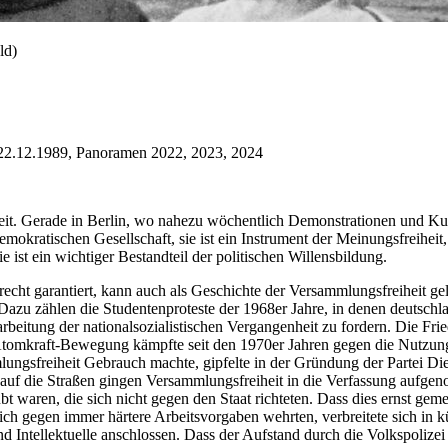
ld)
d 22.12.1989, Panoramen 2022, 2023, 2024
hkeit. Gerade in Berlin, wo nahezu wöchentlich Demonstrationen und Ku
mokratischen Gesellschaft, sie ist ein Instrument der Meinungsfreiheit,
ist ein wichtiger Bestandteil der politischen Willensbildung.
cht garantiert, kann auch als Geschichte der Versammlungsfreiheit ge
azu zählen die Studentenproteste der 1968er Jahre, in denen deutschl
arbeitung der nationalsozialistischen Vergangenheit zu fordern. Die F
-Atomkraft-Bewegung kämpfte seit den 1970er Jahren gegen die Nutzu
gsfreiheit Gebrauch machte, gipfelte in der Gründung der Partei Die
 auf die Straßen gingen Versammlungsfreiheit in die Verfassung aufge
 waren, die sich nicht gegen den Staat richteten. Dass dies ernst gem
 sich gegen immer härtere Arbeitsvorgaben wehrten, verbreitete sich in 
tellektuelle anschlossen. Dass der Aufstand durch die Volkspolizei m