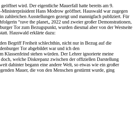
öffnet wird. Der eigentliche Mauerfall hatte bereits am 9.
DR-Ministerpräsident Hans Modrow geöffnet. Hauswald war zugegen
n zahlreichen Ausstellungen gezeigt und mannigfach publiziert. Für
olgerin “rave the planet„ 2022 und zweier großer Demonstrationen,
nburger Tor zum Bezugspunkt, wurden diesmal aber von der Westseite
tatt. Hauswald erklärte dazu:
 Begriff Freiheit schlechthin, nicht nur in Bezug auf die
denburger Tor abgebildet war und ich den
m Klassenfeind stehen würden. Der Lehrer ignorierte meine
doch, welche Diskrepanz zwischen der offiziellen Darstellung
eit dahinter begann eine andere Welt, so etwas wie ein großer
liegenden Mauer, die von den Menschen gestürmt wurde, ging