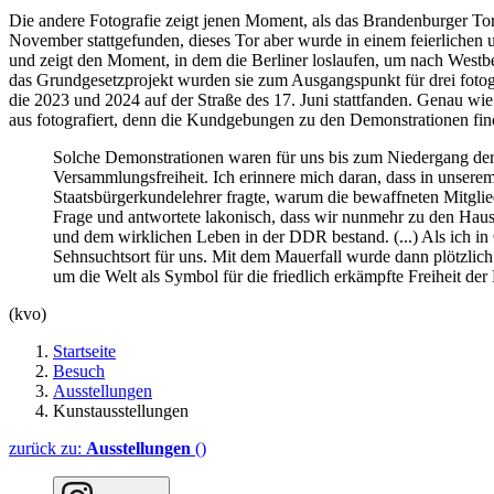
Die andere Fotografie zeigt jenen Moment, als das Brandenburger Tor
November stattgefunden, dieses Tor aber wurde in einem feierlich
und zeigt den Moment, in dem die Berliner loslaufen, um nach Westb
das Grundgesetzprojekt wurden sie zum Ausgangspunkt für drei foto
die 2023 und 2024 auf der Straße des 17. Juni stattfanden. Genau 
aus fotografiert, denn die Kundgebungen zu den Demonstrationen find
Solche Demonstrationen waren für uns bis zum Niedergang der 
Versammlungsfreiheit. Ich erinnere mich daran, dass in unse
Staatsbürgerkundelehrer fragte, warum die bewaffneten Mitgl
Frage und antwortete lakonisch, dass wir nunmehr zu den Haus
und dem wirklichen Leben in der DDR bestand. (...) Als ich in
Sehnsuchtsort für uns. Mit dem Mauerfall wurde dann plötzlic
um die Welt als Symbol für die friedlich erkämpfte Freiheit de
(kvo)
Startseite
Besuch
Ausstellungen
Kunstausstellungen
zurück zu:
Ausstellungen
()