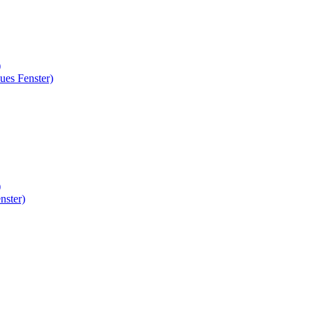
)
ues Fenster)
)
nster)