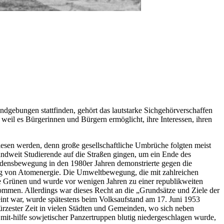
ndgebungen stattfinden, gehört das lautstarke Sichgehörverschaffen
 weil es Bürgerinnen und Bürgern ermöglicht, ihre Interessen, ihren
lesen werden, denn große gesellschaftliche Umbrüche folgten meist
andweit Studierende auf die Straßen gingen, um ein Ende des
riedensbewegung in den 1980er Jahren demonstrierte gegen die
ng von Atomenergie. Die Umweltbewegung, die mit zahlreichen
 Grünen und wurde vor wenigen Jahren zu einer republikweiten
nommen. Allerdings war dieses Recht an die „Grundsätze und Ziele der
eint war, wurde spätestens beim Volksaufstand am 17. Juni 1953
kürzester Zeit in vielen Städten und Gemeinden, wo sich neben
it-hilfe sowjetischer Panzertruppen blutig niedergeschlagen wurde,