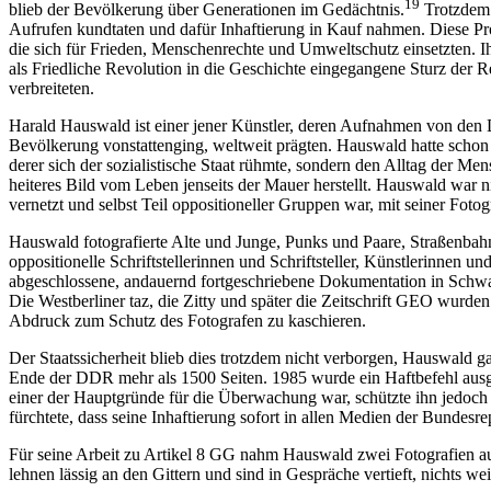
19
blieb der Bevölkerung über Generationen im Gedächtnis.
Trotzdem f
Aufrufen kundtaten und dafür Inhaftierung in Kauf nahmen. Diese Pr
die sich für Frieden, Menschenrechte und Umweltschutz einsetzten. Ih
als Friedliche Revolution in die Geschichte eingegangene Sturz der
verbreiteten.
Harald Hauswald ist einer jener Künstler, deren Aufnahmen von den 
Bevölkerung vonstattenging, weltweit prägten. Hauswald hatte schon 
derer sich der sozialistische Staat rühmte, sondern den Alltag der M
heiteres Bild vom Leben jenseits der Mauer herstellt. Hauswald war ni
vernetzt und selbst Teil oppositioneller Gruppen war, mit seiner Fotog
Hauswald fotografierte Alte und Junge, Punks und Paare, Straßenbah
oppositionelle Schriftstellerinnen und Schriftsteller, Künstlerinnen u
abgeschlossene, andauernd fortgeschriebene Dokumentation in Schwar
Die Westberliner taz, die Zitty und später die Zeitschrift GEO wurd
Abdruck zum Schutz des Fotografen zu kaschieren.
Der Staatssicherheit blieb dies trotzdem nicht verborgen, Hauswald 
Ende der DDR mehr als 1500 Seiten. 1985 wurde ein Haftbefehl ausges
einer der Hauptgründe für die Überwachung war, schützte ihn jedoch gl
fürchtete, dass seine Inhaftierung sofort in allen Medien der Bundesr
Für seine Arbeit zu Artikel 8 GG nahm Hauswald zwei Fotografien a
lehnen lässig an den Gittern und sind in Gespräche vertieft, nichts we