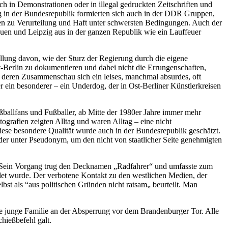
ch in Demonstrationen oder in illegal gedruckten Zeitschriften und
ng in der Bundesrepublik formierten sich auch in der DDR Gruppen,
rten zu Verurteilung und Haft unter schwersten Bedingungen. Auch der
auen und Leipzig aus in der ganzen Republik wie ein Lauffeuer
llung davon, wie der Sturz der Regierung durch die eigene
-Berlin zu dokumentieren und dabei nicht die Errungenschaften,
in deren Zusammenschau sich ein leises, manchmal absurdes, oft
er ein besonderer – ein Underdog, der in Ost-Berliner Künstlerkreisen
ballfans und Fußballer, ab Mitte der 1980er Jahre immer mehr
tografien zeigten Alltag und waren Alltag – eine nicht
ese besondere Qualität wurde auch in der Bundesrepublik geschätzt.
lder unter Pseudonym, um den nicht von staatlicher Seite genehmigten
ung. Sein Vorgang trug den Decknamen „Radfahrer“ und umfasste zum
ndet wurde. Der verbotene Kontakt zu den westlichen Medien, der
lbst als “aus politischen Gründen nicht ratsam„ beurteilt. Man
 junge Familie an der Absperrung vor dem Brandenburger Tor. Alle
chießbefehl galt.