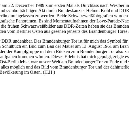
 am 22. Dezember 1989 zum ersten Mal als Durchlass nach Westberlin ge
en und symbolträchtigen Akt durch Bundeskanzler Helmut Kohl und D
erlin durchgelassen zu werden. Beide Schwarzweißfotografien wurden i
grafische Panoramen. Es sind Momentaufnahmen der Love-Parade-Nachf
wie die frühen Schwarzweißbilder aus DDR-Zeiten haben sie das Brande
en vom Berliner Osten aus gesehen jenseits des Brandenburger Tores s
DDR undenkbar. Das Brandenburger Tor ist für mich das Symbol für den
rem Schulbuch ein Bild zum Bau der Mauer am 13. August 1961 am Bran
ieder der Kampfgruppe mit dem Rücken zum Brandenburger Tor also zu
aufgaben kommen würden. Dieses Erlebnis hat mich geprägt, zeigte es 
 Ost-Berlin lebte, war unsere Welt am Brandenburger Tor zu Ende und w
h alles möglich und das Bild vom Brandenburger Tor und der dahinter
r Bevölkerung im Osten. (H.H.)