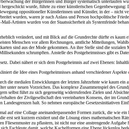
Überwachung der Bürgerinnen und Bürger systematisch unterlaufen wur
ergeschickt wurde, führte zu einer künstlerischen Gegenbewegung: Di
egung oppositioneller Künstlerinnen und Künstler, in der – nicht versi
breitet wurden, waren je nach Anlass und Person hochpolitische Friede
ail-Artisten wurden von der Staatssicherheit als Systemfeinde behan
.
 erheblich verändert, und mit Blick auf die Grundrechte dürfte es kau
meisten Menschen vor allem Rechnungen, amtliche Mitteilungen, Wahlb
ostkarten sind aus der Mode gekommen. An ihre Stelle sind die sozialen
r Millisekunden schrumpften. Anstelle des Postgeheimnisses gibt es Da
Dabei nähert er sich dem Postgeheimnis auf zwei Ebenen: Inhaltlich 
niert die Idee eines Postgeheimnisses anhand verschiedener Aspekte 
rch die medialen Entwicklungen der letzten Jahrzehnte wie kaum ein a
 Zeitalter unter neuen Vorzeichen. Das komplexe Zusammenspiel des Gru
rn selbst führt zu sich gegenseitig widerrufenden Zielen und Absichten
Verhalten der Zivilgesellschaft den vereinbarten Konsens, der im Gru
den Landesgrenzen halt. So nehmen europäische Gesetzesinitiativen Ein
mal auf eine Collage aneinanderpassender Formen zurück, die wie ein P
ie erst seit kurzem existiert und die Lösung eines mathematischen Räts
en Fliesenmuster zu pflastern, ist nicht nur eine anstrengende Aufgab
 sich Fachleute damit, welche Kachelformen eine Ebene lückenlos bed