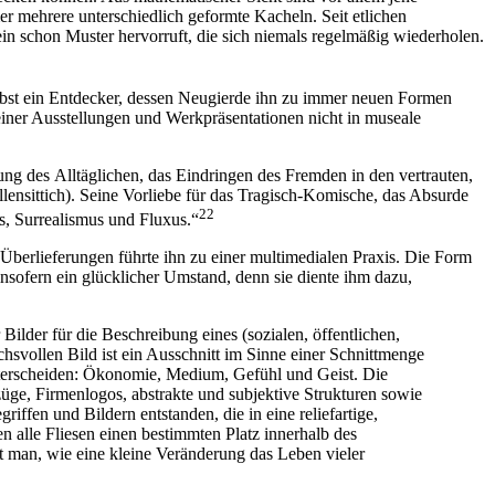
er mehrere unterschiedlich geformte Kacheln. Seit etlichen
in schon Muster hervorruft, die sich niemals regelmäßig wiederholen.
lbst ein Entdecker, dessen Neugierde ihn zu immer neuen Formen
seiner Ausstellungen und Werkpräsentationen nicht in museale
ung des Alltäglichen, das Eindringen des Fremden in den vertrauten,
ensittich). Seine Vorliebe für das Tragisch-Komische, das Absurde
22
, Surrealismus und Fluxus.“
berlieferungen führte ihn zu einer multimedialen Praxis. Die Form
nsofern ein glücklicher Umstand, denn sie diente ihm dazu,
ilder für die Beschreibung eines (sozialen, öffentlichen,
chsvollen Bild ist ein Ausschnitt im Sinne einer Schnittmenge
nterscheiden: Ökonomie, Medium, Gefühl und Geist. Die
üge, Firmenlogos, abstrakte und subjektive Strukturen sowie
fen und Bildern entstanden, die in eine reliefartige,
 alle Fliesen einen bestimmten Platz innerhalb des
an, wie eine kleine Veränderung das Leben vieler