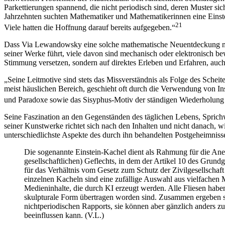
Parkettierungen spannend, die nicht periodisch sind, deren Muster si
Jahrzehnten suchten Mathematiker und Mathematikerinnen eine Einstein
21
Viele hatten die Hoffnung darauf bereits aufgegeben.“
Dass Via Lewandowsky eine solche mathematische Neuentdeckung nutzt
seiner Werke führt, viele davon sind mechanisch oder elektronisch be
Stimmung versetzen, sondern auf direktes Erleben und Erfahren, auch
„Seine Leitmotive sind stets das Missverständnis als Folge des Sche
meist häuslichen Bereich, geschieht oft durch die Verwendung von In
und Paradoxe sowie das Sisyphus-Motiv der ständigen Wiederholung 
Seine Faszination an den Gegenständen des täglichen Lebens, Sprich
seiner Kunstwerke richtet sich nach den Inhalten und nicht danach, w
unterschiedlichste Aspekte des durch ihn behandelten Postgeheimniss
Die sogenannte Einstein-Kachel dient als Rahmung für die Anein
gesellschaftlichen) Geflechts, in dem der Artikel 10 des Grund
für das Verhältnis vom Gesetz zum Schutz der Zivilgesellscha
einzelnen Kacheln sind eine zufällige Auswahl aus vielfachen 
Medieninhalte, die durch KI erzeugt werden. Alle Fliesen habe
skulpturale Form übertragen worden sind. Zusammen ergeben sie
nichtperiodischen Rapports, sie können aber gänzlich ande
beeinflussen kann. (V.L.)