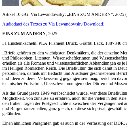
Artikel 10 GG: Via Lewandowsky: „EINS ZUM ANDERN“, 2025 
Audiodatei des Textes zu Via Lewandowsky
(Download)
EINS ZUM ANDERN
, 2025
31 Einsteinkacheln, PLA-Filament-Druck, Graffiti-Lack, 188×340 c
„Briefe gehören zu den wichtigsten Denkmälern, die der einzelne Men
und Philosophen, Literaten, Wissenschaftlerinnen und Wissenschaftle
erhellen als alle Romane und wissenschaftlichen Abhandlungen es je k
im Heiligen Römischen Reich. Die Briefkultur, die sich damit in Deuts
persönlichen, damals mit Bedacht und Ausdauer geschriebenen Beric
und Ideen zu deren Verbesserung gegangen sein mag, berichten davon
technischer Fortschritt, Überschwemmungen oder Dürren und Missern
Als das Grundgesetz 1949 verabschiedet wurde, war diese Briefkultur l
Möglichkeit, von zuhause zu erfahren, auch für die vielen in den Kri
den frühen Tagen der Postgeschichte inzwischen der Vergangenheit an
und Bürger rauszuhalten, ganz gleich, ob diese sich privat, geschäftli
gefährden.
Einen ähnlichen Paragrafen gab es auch in der Verfassung der DDR. A