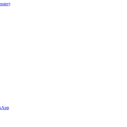
nster)
sApp