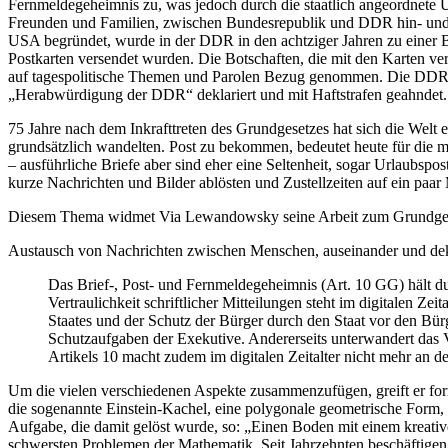
Fernmeldegeheimnis zu, was jedoch durch die staatlich angeordnete 
Freunden und Familien, zwischen Bundesrepublik und DDR hin- und h
USA begründet, wurde in der DDR in den achtziger Jahren zu einer Bew
Postkarten versendet wurden. Die Botschaften, die mit den Karten ver
auf tagespolitische Themen und Parolen Bezug genommen. Die DDR-M
„Herabwürdigung der DDR“ deklariert und mit Haftstrafen geahndet
75 Jahre nach dem Inkrafttreten des Grundgesetzes hat sich die Welt
grundsätzlich wandelten. Post zu bekommen, bedeutet heute für die 
– ausführliche Briefe aber sind eher eine Seltenheit, sogar Urlaubsp
kurze Nachrichten und Bilder ablösten und Zustellzeiten auf ein paa
Diesem Thema widmet Via Lewandowsky seine Arbeit zum Grundgesetz. 
Austausch von Nachrichten zwischen Menschen, auseinander und dekli
Das Brief-, Post- und Fernmeldegeheimnis (Art. 10 GG) hält du
Vertraulichkeit schriftlicher Mitteilungen steht im digitalen
Staates und der Schutz der Bürger durch den Staat vor den Bürge
Schutzaufgaben der Exekutive. Andererseits unterwandert das 
Artikels 10 macht zudem im digitalen Zeitalter nicht mehr an 
Um die vielen verschiedenen Aspekte zusammenzufügen, greift er for
die sogenannte Einstein-Kachel, eine polygonale geometrische Form, d
Aufgabe, die damit gelöst wurde, so: „Einen Boden mit einem kreativ
schwersten Problemen der Mathematik. Seit Jahrzehnten beschäftigen