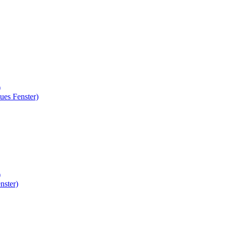
)
ues Fenster)
)
nster)