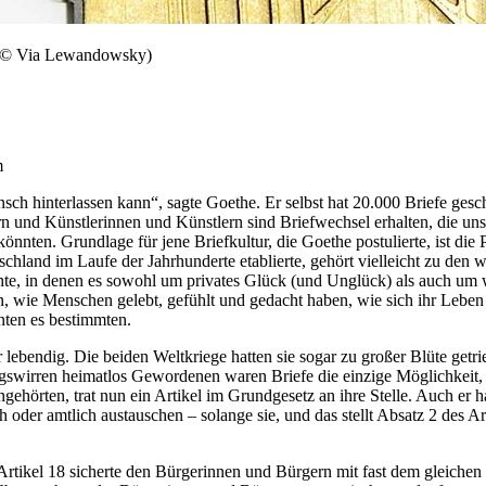
(© Via Lewandowsky)
m
sch hinterlassen kann“, sagte Goethe. Er selbst hat 20.000 Briefe ges
rn und Künstlerinnen und Künstlern sind Briefwechsel erhalten, die un
önnten. Grundlage für jene Briefkultur, die Goethe postulierte, ist di
chland im Laufe der Jahrhunderte etablierte, gehört vielleicht zu den 
hte, in denen es sowohl um privates Glück (und Unglück) als auch um
, wie Menschen gelebt, gefühlt und gedacht haben, wie sich ihr Leben
ten es bestimmten.
ebendig. Die beiden Weltkriege hatten sie sogar zu großer Blüte getrie
egswirren heimatlos Gewordenen waren Briefe die einzige Möglichkeit, m
gehörten, trat nun ein Artikel im Grundgesetz an ihre Stelle. Auch er 
ch oder amtlich austauschen – solange sie, und das stellt Absatz 2 des A
rtikel 18 sicherte den Bürgerinnen und Bürgern mit fast dem gleichen