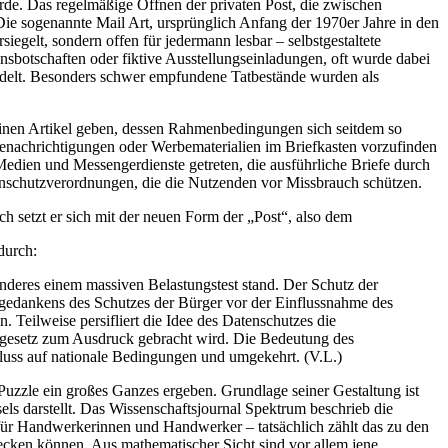
de. Das regelmäßige Öffnen der privaten Post, die zwischen
e sogenannte Mail Art, ursprünglich Anfang der 1970er Jahre in den
egelt, sondern offen für jedermann lesbar – selbstgestaltete
nsbotschaften oder fiktive Ausstellungseinladungen, oft wurde dabei
delt. Besonders schwer empfundene Tatbestände wurden als
m einen Artikel geben, dessen Rahmenbedingungen sich seitdem so
enachrichtigungen oder Werbematerialien im Briefkasten vorzufinden
 Medien und Messengerdienste getreten, die ausführliche Briefe durch
tenschutzverordnungen, die die Nutzenden vor Missbrauch schützen.
setzt er sich mit der neuen Form der „Post“, also dem
durch:
nderes einem massiven Belastungstest stand. Der Schutz der
ndgedankens des Schutzes der Bürger vor der Einflussnahme des
. Teilweise persifliert die Idee des Datenschutzes die
ndgesetz zum Ausdruck gebracht wird. Die Bedeutung des
fluss auf nationale Bedingungen und umgekehrt. (V.L.)
uzzle ein großes Ganzes ergeben. Grundlage seiner Gestaltung ist
els darstellt. Das Wissenschaftsjournal Spektrum beschrieb die
e für Handwerkerinnen und Handwerker – tatsächlich zählt das zu den
ecken können. Aus mathematischer Sicht sind vor allem jene