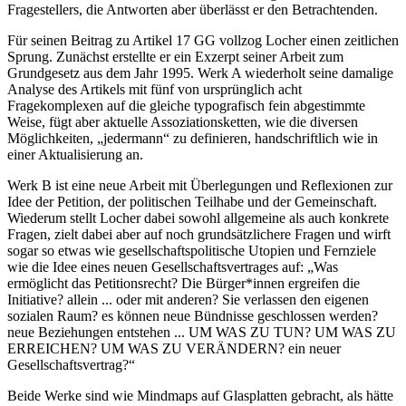
Fragestellers, die Antworten aber überlässt er den Betrachtenden.
Für seinen Beitrag zu Artikel 17 GG vollzog Locher einen zeitlichen
Sprung. Zunächst erstellte er ein Exzerpt seiner Arbeit zum
Grundgesetz aus dem Jahr 1995. Werk A wiederholt seine damalige
Analyse des Artikels mit fünf von ursprünglich acht
Fragekomplexen auf die gleiche typografisch fein abgestimmte
Weise, fügt aber aktuelle Assoziationsketten, wie die diversen
Möglichkeiten, „jedermann“ zu definieren, handschriftlich wie in
einer Aktualisierung an.
Werk B ist eine neue Arbeit mit Überlegungen und Reflexionen zur
Idee der Petition, der politischen Teilhabe und der Gemeinschaft.
Wiederum stellt Locher dabei sowohl allgemeine als auch konkrete
Fragen, zielt dabei aber auf noch grundsätzlichere Fragen und wirft
sogar so etwas wie gesellschaftspolitische Utopien und Fernziele
wie die Idee eines neuen Gesellschaftsvertrages auf: „Was
ermöglicht das Petitionsrecht? Die Bürger*innen ergreifen die
Initiative? allein ... oder mit anderen? Sie verlassen den eigenen
sozialen Raum? es können neue Bündnisse geschlossen werden?
neue Beziehungen entstehen ... UM WAS ZU TUN? UM WAS ZU
ERREICHEN? UM WAS ZU VERÄNDERN? ein neuer
Gesellschaftsvertrag?“
Beide Werke sind wie
Mindmaps
auf Glasplatten gebracht, als hätte