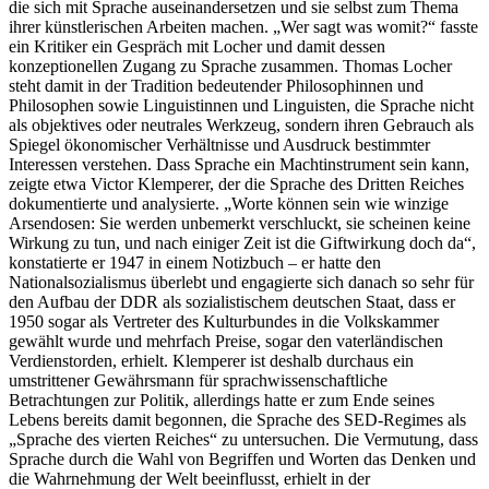
die sich mit Sprache auseinandersetzen und sie selbst zum Thema
ihrer künstlerischen Arbeiten machen. „Wer sagt was womit?“ fasste
ein Kritiker ein Gespräch mit Locher und damit dessen
konzeptionellen Zugang zu Sprache zusammen. Thomas Locher
steht damit in der Tradition bedeutender Philosophinnen und
Philosophen sowie Linguistinnen und Linguisten, die Sprache nicht
als objektives oder neutrales Werkzeug, sondern ihren Gebrauch als
Spiegel ökonomischer Verhältnisse und Ausdruck bestimmter
Interessen verstehen. Dass Sprache ein Machtinstrument sein kann,
zeigte etwa Victor Klemperer, der die Sprache des Dritten Reiches
dokumentierte und analysierte. „Worte können sein wie winzige
Arsendosen: Sie werden unbemerkt verschluckt, sie scheinen keine
Wirkung zu tun, und nach einiger Zeit ist die Giftwirkung doch da“,
konstatierte er 1947 in einem Notizbuch – er hatte den
Nationalsozialismus überlebt und engagierte sich danach so sehr für
den Aufbau der DDR als sozialistischem deutschen Staat, dass er
1950 sogar als Vertreter des Kulturbundes in die Volkskammer
gewählt wurde und mehrfach Preise, sogar den vaterländischen
Verdienstorden, erhielt. Klemperer ist deshalb durchaus ein
umstrittener Gewährsmann für sprachwissenschaftliche
Betrachtungen zur Politik, allerdings hatte er zum Ende seines
Lebens bereits damit begonnen, die Sprache des SED-Regimes als
„Sprache des vierten Reiches“ zu untersuchen. Die Vermutung, dass
Sprache durch die Wahl von Begriffen und Worten das Denken und
die Wahrnehmung der Welt beeinflusst, erhielt in der