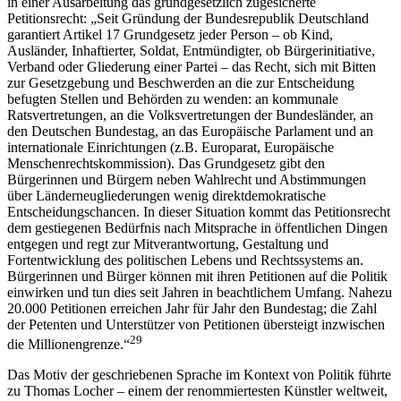
in einer Ausarbeitung das grundgesetzlich zugesicherte
Petitionsrecht: „Seit Gründung der Bundesrepublik Deutschland
garantiert Artikel 17 Grundgesetz jeder Person – ob Kind,
Ausländer, Inhaftierter, Soldat, Entmündigter, ob Bürgerinitiative,
Verband oder Gliederung einer Partei – das Recht, sich mit Bitten
zur Gesetzgebung und Beschwerden an die zur Entscheidung
befugten Stellen und Behörden zu wenden: an kommunale
Ratsvertretungen, an die Volksvertretungen der Bundesländer, an
den Deutschen Bundestag, an das Europäische Parlament und an
internationale Einrichtungen (z.B. Europarat, Europäische
Menschenrechtskommission). Das Grundgesetz gibt den
Bürgerinnen und Bürgern neben Wahlrecht und Abstimmungen
über Länderneugliederungen wenig direktdemokratische
Entscheidungschancen. In dieser Situation kommt das Petitionsrecht
dem gestiegenen Bedürfnis nach Mitsprache in öffentlichen Dingen
entgegen und regt zur Mitverantwortung, Gestaltung und
Fortentwicklung des politischen Lebens und Rechtssystems an.
Bürgerinnen und Bürger können mit ihren Petitionen auf die Politik
einwirken und tun dies seit Jahren in beachtlichem Umfang. Nahezu
20.000 Petitionen erreichen Jahr für Jahr den Bundestag; die Zahl
der Petenten und Unterstützer von Petitionen übersteigt inzwischen
29
die Millionengrenze.“
Das Motiv der geschriebenen Sprache im Kontext von Politik führte
zu Thomas Locher – einem der renommiertesten Künstler weltweit,