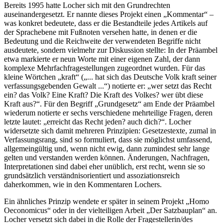
Bereits 1995 hatte Locher sich mit den Grundrechten
auseinandergesetzt. Er nannte dieses Projekt einen „Kommentar“ –
was konkret bedeutete, dass er die Bestandteile jedes Artikels auf
der Sprachebene mit Fußnoten versehen hatte, in denen er die
Bedeutung und die Reichweite der verwendeten Begriffe nicht
ausdeutete, sondern vielmehr zur Diskussion stellte: In der Präambel
etwa markierte er neun Worte mit einer eigenen Zahl, der dann
komplexe Mehrfachfragestellungen zugeordnet wurden. Für das
kleine Wörtchen „kraft“ („... hat sich das Deutsche Volk kraft seiner
verfassungsgebenden Gewalt ...“) notierte er: „wer setzt das Recht
ein? das Volk? Eine Kraft? Die Kraft des Volkes? wer übt diese
Kraft aus?“. Für den Begriff „Grundgesetz“ am Ende der Präambel
wiederum notierte er sechs verschiedene mehrteilige Fragen, deren
letzte lautet: „erreicht das Recht jeden? auch dich?“. Locher
widersetzte sich damit mehreren Prinzipien: Gesetzestexte, zumal in
Verfassungsrang, sind so formuliert, dass sie möglichst umfassend,
allgemeingültig und, wenn nicht ewig, dann zumindest sehr lange
gelten und verstanden werden können. Änderungen, Nachfragen,
Interpretationen sind dabei eher unüblich, erst recht, wenn sie so
grundsätzlich verständnisorientiert und assoziationsreich
daherkommen, wie in den Kommentaren Lochers.
Ein ähnliches Prinzip wendete er später in seinem Projekt „Homo
Oeconomicus“ oder in der vielteiligen Arbeit „Der Satzbauplan“ an.
Locher versetzt sich dabei in die Rolle der Fragestellerin/des