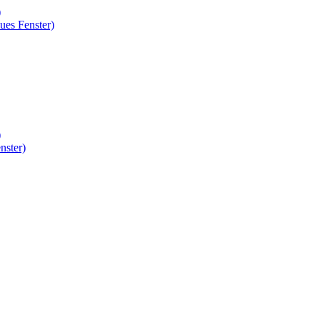
)
ues Fenster)
)
nster)