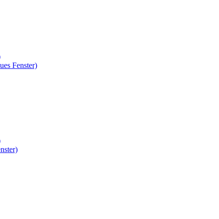
)
ues Fenster)
)
nster)