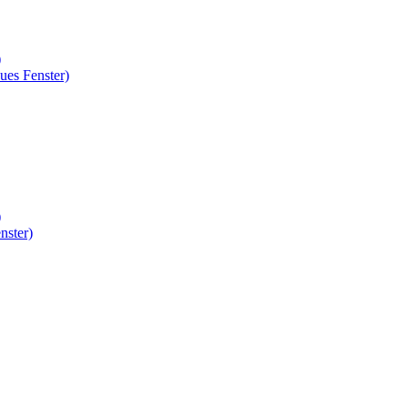
)
ues Fenster)
)
nster)