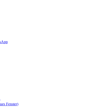
sApp
)
ues Fenster)