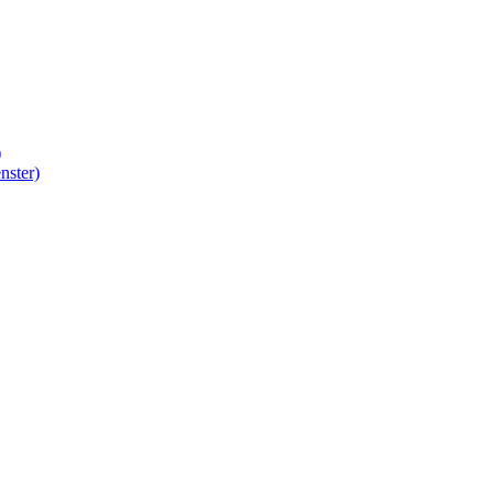
)
nster)