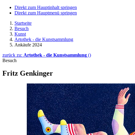
Direkt zum Hauptinhalt springen
Direkt zum Hauptmenü springen
Startseite
Besuch
Kunst
Artothek - die Kunstsammlung
Ankäufe 2024
zurück zu:
Artothek - die Kunstsammlung
()
Besuch
Fritz Genkinger