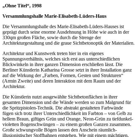
„Ohne Titel“, 1998
Versammlungshalle Marie-Elisabeth-Lüders-Haus
Die Versammlungshalle des Marie-Elisabeth-Lüders-Hauses ist
geprägt durch seine enorme Ausdehnung in Höhe wie auch in der
330qm großen Fläche, sowie durch die Strenge der
Architekturgestaltung und die graue Sichtbetonoptik der Materialien.
Architektur und Kunstwerk treten hier in ein eigenes
Spannungsverhältnis, welches sich erst aus unterschiedlichen
Blickwinkeln in ihrer ganzen Dimension erschließen lässt. Die
Berliner Künstlerin Katharina Grosse setzt in ihrer Installation ganz
auf die Wirkung der „Farben, Formen, Gesten und Strukturen“
(Armin Zweite) und deren Interaktion mit dem Raum und der
Architektur.
Die Künstlerin nutzt ausgewählte Sichtbetonflächen in ihrer
gesamten Dimension und die Wände werden so zum Malgrund für
die Spritzpistolen-Technik. Die abstrakt gestalteten Farbwände
fügen sich trotz ihrer Unterschiedlichkeit im Farbton – von Gelb zu
hellem Braun, giftiges Grün und Orange, Neon-Grün zu tiefdunkel-
violetten Bogenschwüngen – zu einem großen Ganzen zusammen.
Große schwungvolle Bögen lassen den Anschein räumlich-
illusionistischer Stoffbahnen entstehen. Wie mit einem mächtigen,