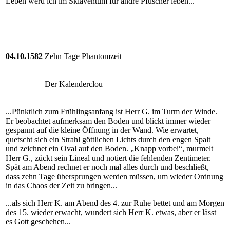
Leben werd ich im Sklaventum für andre Pfuscher leben...
04.10.1582
Zehn Tage Phantomzeit
Der Kalenderclou
...Pünktlich zum Frühlingsanfang ist Herr G. im Turm der Winde.
Er beobachtet aufmerksam den Boden und blickt immer wieder
gespannt auf die kleine Öffnung in der Wand. Wie erwartet,
quetscht sich ein Strahl göttlichen Lichts durch den engen Spalt
und zeichnet ein Oval auf den Boden. „Knapp vorbei“, murmelt
Herr G., zückt sein Lineal und notiert die fehlenden Zentimeter.
Spät am Abend rechnet er noch mal alles durch und beschließt,
dass zehn Tage übersprungen werden müssen, um wieder Ordnung
in das Chaos der Zeit zu bringen...
...als sich Herr K. am Abend des 4. zur Ruhe bettet und am Morgen
des 15. wieder erwacht, wundert sich Herr K. etwas, aber er lässt
es Gott geschehen...