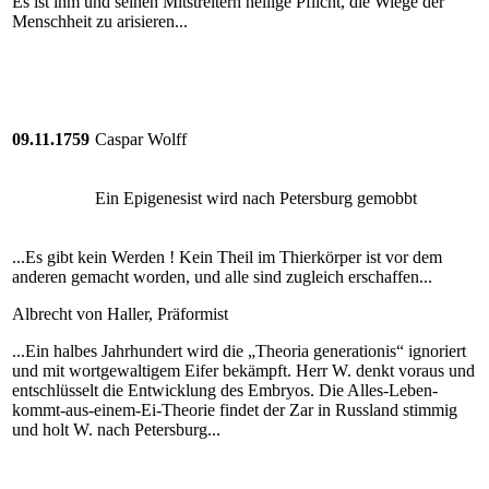
Es ist ihm und seinen Mitstreitern heilige Pflicht, die Wiege der
Menschheit zu arisieren...
09.11.1759
Caspar Wolff
Ein Epigenesist wird nach Petersburg gemobbt
...Es gibt kein Werden ! Kein Theil im Thierkörper ist vor dem
anderen gemacht worden, und alle sind zugleich erschaffen...
Albrecht von Haller, Präformist
...Ein halbes Jahrhundert wird die „Theoria generationis“ ignoriert
und mit wortgewaltigem Eifer bekämpft. Herr W. denkt voraus und
entschlüsselt die Entwicklung des Embryos. Die Alles-Leben-
kommt-aus-einem-Ei-Theorie findet der Zar in Russland stimmig
und holt W. nach Petersburg...