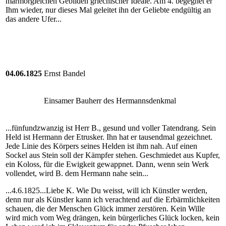
marmorgleichen Gebilden griechischer Ideale. Am 4. begegnet er
Ihm wieder, nur dieses Mal geleitet ihn der Geliebte endgültig an
das andere Ufer...
04.06.1825
Ernst Bandel
Einsamer Bauherr des Hermannsdenkmal
...fünfundzwanzig ist Herr B., gesund und voller Tatendrang. Sein
Held ist Hermann der Etrusker. Ihn hat er tausendmal gezeichnet.
Jede Linie des Körpers seines Helden ist ihm nah. Auf einen
Sockel aus Stein soll der Kämpfer stehen. Geschmiedet aus Kupfer,
ein Koloss, für die Ewigkeit gewappnet. Dann, wenn sein Werk
vollendet, wird B. dem Hermann nahe sein...
...4.6.1825...Liebe K. Wie Du weisst, will ich Künstler werden,
denn nur als Künstler kann ich verachtend auf die Erbärmlichkeiten
schauen, die der Menschen Glück immer zerstören. Kein Wille
wird mich vom Weg drängen, kein bürgerliches Glück locken, kein