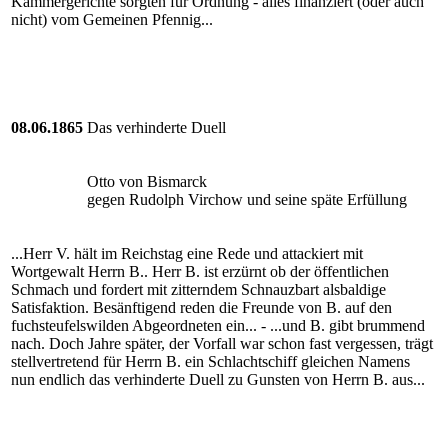
Kammergerichte sorgten für Ordnung - alles finanziert (oder auch
nicht) vom Gemeinen Pfennig...
08.06.1865
Das verhinderte Duell
Otto von Bismarck
gegen Rudolph Virchow und seine späte Erfüllung
...Herr V. hält im Reichstag eine Rede und attackiert mit
Wortgewalt Herrn B.. Herr B. ist erzürnt ob der öffentlichen
Schmach und fordert mit zitterndem Schnauzbart alsbaldige
Satisfaktion. Besänftigend reden die Freunde von B. auf den
fuchsteufelswilden Abgeordneten ein... - ...und B. gibt brummend
nach. Doch Jahre später, der Vorfall war schon fast vergessen, trägt
stellvertretend für Herrn B. ein Schlachtschiff gleichen Namens
nun endlich das verhinderte Duell zu Gunsten von Herrn B. aus...