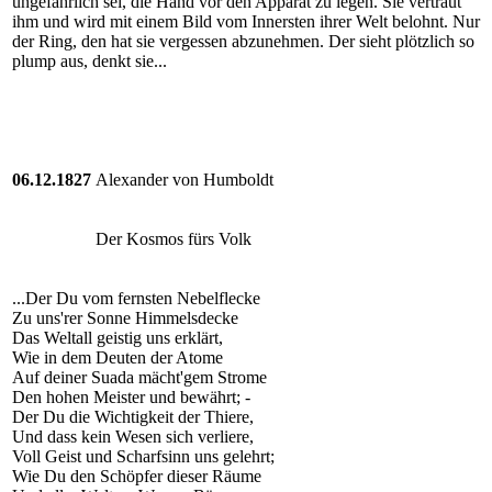
ungefährlich sei, die Hand vor den Apparat zu legen. Sie vertraut
ihm und wird mit einem Bild vom Innersten ihrer Welt belohnt. Nur
der Ring, den hat sie vergessen abzunehmen. Der sieht plötzlich so
plump aus, denkt sie...
06.12.1827
Alexander von Humboldt
Der Kosmos fürs Volk
...Der Du vom fernsten Nebelflecke
Zu uns'rer Sonne Himmelsdecke
Das Weltall geistig uns erklärt,
Wie in dem Deuten der Atome
Auf deiner Suada mächt'gem Strome
Den hohen Meister und bewährt; -
Der Du die Wichtigkeit der Thiere,
Und dass kein Wesen sich verliere,
Voll Geist und Scharfsinn uns gelehrt;
Wie Du den Schöpfer dieser Räume