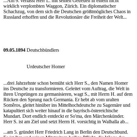
...Am 9. verlässt Herr L. mit seinen Getreuen in einem nicht
wirklich verplombten Waggon, Zürich. Ein diplomatischer
Schachzug, von dem sich die Deutschen größtmögliches Chaos in
Russland erhoffen und die Revolutionäre die Freiheit der Welt...
09.05.1894
Deutschbündlers
Urdeutscher Homer
...drei Jahrzehnte schon bemüht sich Herr S., den Namen Homer
ins Deutsche zu transformieren. Geleitet vom Auftrag, die Welt in
ihren Ursprüngen zu germanisieren, wagt S., mit Herrn H. auf dem
Rücken den Sprung nach Germania. Er hebt ab vom uralten
Somêros, gleitet hinüber ins Mittelhochdeutsche zu Sagemäre und
katapultiert sich weiter hinauf in die bayrisch-östereichische
Mundart. Dort endlich entdeckt er So'ma, den Märchenkünder.
Herr S. ist am Ziel und setzt Herrn H. vorsichtig in Walhalla ab...
...am 5. gründet Herr Friedrich Lang in Berlin den Deutschbund.