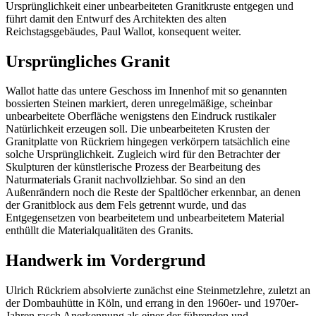
Ursprünglichkeit einer unbearbeiteten Granitkruste entgegen und
führt damit den Entwurf des Architekten des alten
Reichstagsgebäudes, Paul Wallot, konsequent weiter.
Ursprüngliches Granit
Wallot hatte das untere Geschoss im Innenhof mit so genannten
bossierten Steinen markiert, deren unregelmäßige, scheinbar
unbearbeitete Oberfläche wenigstens den Eindruck rustikaler
Natürlichkeit erzeugen soll. Die unbearbeiteten Krusten der
Granitplatte von Rückriem hingegen verkörpern tatsächlich eine
solche Ursprünglichkeit. Zugleich wird für den Betrachter der
Skulpturen der künstlerische Prozess der Bearbeitung des
Naturmaterials Granit nachvollziehbar. So sind an den
Außenrändern noch die Reste der Spaltlöcher erkennbar, an denen
der Granitblock aus dem Fels getrennt wurde, und das
Entgegensetzen von bearbeitetem und unbearbeitetem Material
enthüllt die Materialqualitäten des Granits.
Handwerk im Vordergrund
Ulrich Rückriem absolvierte zunächst eine Steinmetzlehre, zuletzt an
der Dombauhütte in Köln, und errang in den 1960er- und 1970er-
Jahren rasch Anerkennung als einer der führenden und