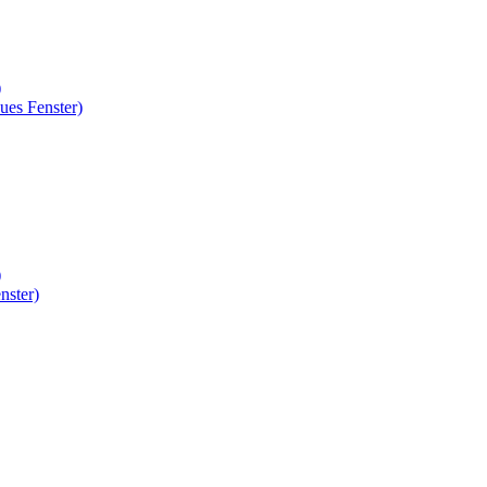
)
ues Fenster)
)
nster)