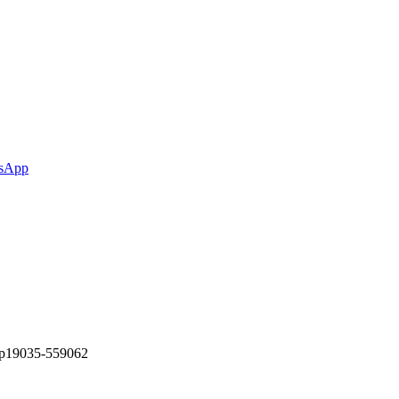
sApp
/ap19035-559062