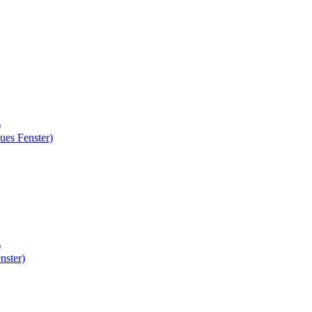
)
ues Fenster)
)
nster)