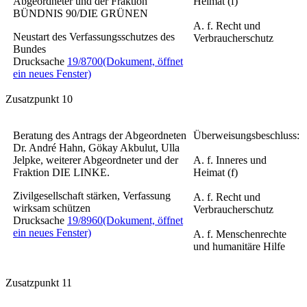
Abgeordneter und der Fraktion
Heimat (f)
BÜNDNIS 90/DIE GRÜNEN
A. f. Recht und
Neustart des Verfassungsschutzes des
Verbraucherschutz
Bundes
Drucksache
19/8700
(Dokument, öffnet
ein neues Fenster)
Zusatzpunkt 10
Beratung des Antrags der Abgeordneten
Überweisungsbeschluss:
Dr. André Hahn, Gökay Akbulut, Ulla
Jelpke, weiterer Abgeordneter und der
A. f. Inneres und
Fraktion DIE LINKE.
Heimat (f)
Zivilgesellschaft stärken, Verfassung
A. f. Recht und
wirksam schützen
Verbraucherschutz
Drucksache
19/8960
(Dokument, öffnet
ein neues Fenster)
A. f. Menschenrechte
und humanitäre Hilfe
Zusatzpunkt 11