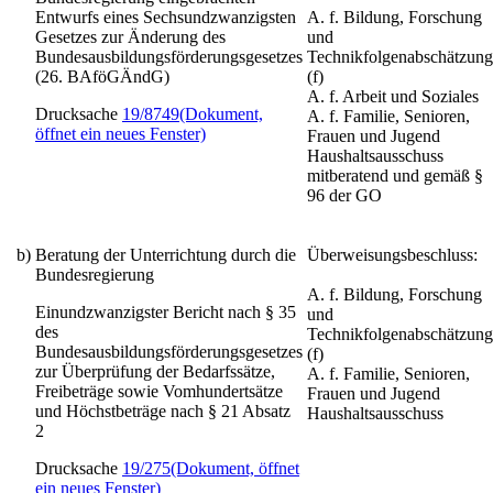
Entwurfs
eines Sechsundzwanzigsten
A. f. Bildung, Forschung
Gesetzes zur Änderung des
und
Bundesausbildungsförderungsgesetzes
Technikfolgenabschätzung
(26. BAföGÄndG)
(f)
A. f. Arbeit und Soziales
Drucksache
19/8749
(Dokument,
A. f. Familie, Senioren,
öffnet ein neues Fenster)
Frauen und Jugend
Haushaltsausschuss
mitberatend und gemäß §
96 der GO
b)
Beratung der Unterrichtung durch die
Überweisungsbeschluss:
Bundesregierung
A. f. Bildung, Forschung
Einundzwanzigster Bericht nach § 35
und
des
Technikfolgenabschätzung
Bundesausbildungsförderungsgesetzes
(f)
zur Überprüfung der Bedarfssätze,
A. f. Familie, Senioren,
Freibeträge sowie Vomhundertsätze
Frauen und Jugend
und Höchstbeträge nach § 21 Absatz
Haushaltsausschuss
2
Drucksache
19/275
(Dokument, öffnet
ein neues Fenster)