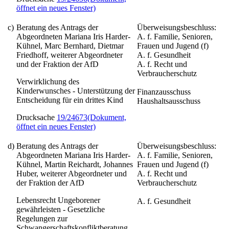
öffnet ein neues Fenster)
c)
Beratung des Antrags der
Überweisungsbeschluss:
Abgeordneten Mariana Iris Harder-
A. f. Familie, Senioren,
Kühnel, Marc Bernhard, Dietmar
Frauen und Jugend (f)
Friedhoff, weiterer Abgeordneter
A. f. Gesundheit
und der Fraktion der AfD
A. f. Recht und
Verbraucherschutz
Verwirklichung des
Kinderwunsches - Unterstützung der
Finanzausschuss
Entscheidung für ein drittes Kind
Haushaltsausschuss
Drucksache
19/24673
(Dokument,
öffnet ein neues Fenster)
d)
Beratung des Antrags der
Überweisungsbeschluss:
Abgeordneten Mariana Iris Harder-
A. f. Familie, Senioren,
Kühnel, Martin Reichardt, Johannes
Frauen und Jugend (f)
Huber, weiterer Abgeordneter und
A. f. Recht und
der Fraktion der AfD
Verbraucherschutz
Lebensrecht Ungeborener
A. f. Gesundheit
gewährleisten -
Gesetzliche
Regelungen zur
Schwangerschaftskonfliktberatung