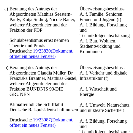
a)
Beratung des Antrags der
Überweisungsbeschluss:
Abgeordneten Matthias Seestern-
A. f. Familie, Senioren,
Pauly, Katja Suding, Nicole Bauer,
Frauen und Jugend (f)
weiterer Abgeordneter und der
A. f. Bildung, Forschung
Fraktion der FDP
und
Technikfolgenabschätzung
Schulabsentismus ernst nehmen -
A. f. Bau, Wohnen,
Theorie und Praxis
Stadtentwicklung und
Drucksache
19/23830
(Dokument,
Kommunen
öffnet ein neues Fenster)
b)
Beratung des Antrags der
Überweisungsbeschluss:
Abgeordneten Claudia Müller, Dr.
A. f. Verkehr und digitale
Franziska Brantner, Matthias Gastel,
Infrastruktur (f)
weiterer Abgeordneter und der
Fraktion BÜNDNIS 90/DIE
A. f. Wirtschaft und
GRÜNEN
Energie
Klimafreundliche Schifffahrt -
A. f. Umwelt, Naturschutz
Deutsche Ratspräsidentschaft nutzen
und nukleare Sicherheit
Drucksache
19/23987
(Dokument,
A. f. Bildung, Forschung
öffnet ein neues Fenster)
und
Technikfolgenabschätzung