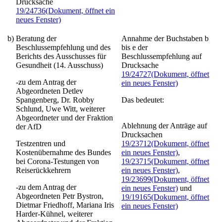
Drucksache
19/24736
(Dokument, öffnet ein
neues Fenster)
b)
Beratung der
Annahme der Buchstaben b
Beschlussempfehlung und des
bis e der
Berichts des Ausschusses für
Beschlussempfehlung auf
Gesundheit (14. Ausschuss)
Drucksache
19/24727
(Dokument, öffnet
-zu dem Antrag der
ein neues Fenster)
Abgeordneten Detlev
Spangenberg, Dr. Robby
Das bedeutet:
Schlund, Uwe Witt, weiterer
Abgeordneter und der Fraktion
Ablehnung der Anträge auf
der AfD
Drucksachen
Testzentren und
19/23712
(Dokument, öffnet
Kostenübernahme des Bundes
ein neues Fenster)
,
bei Corona-Testungen von
19/23715
(Dokument, öffnet
Reiserückkehrern
ein neues Fenster)
,
19/23699
(Dokument, öffnet
-zu dem Antrag der
ein neues Fenster)
und
Abgeordneten Petr Bystron,
19/19165
(Dokument, öffnet
Dietmar Friedhoff, Mariana Iris
ein neues Fenster)
Harder-Kühnel, weiterer