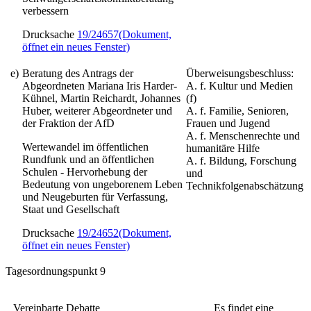
verbessern
Drucksache
19/24657
(Dokument,
öffnet ein neues Fenster)
e)
Beratung des Antrags der
Überweisungsbeschluss:
Abgeordneten Mariana Iris Harder-
A. f. Kultur und Medien
Kühnel, Martin Reichardt, Johannes
(f)
Huber, weiterer Abgeordneter und
A. f. Familie, Senioren,
der Fraktion der AfD
Frauen und Jugend
A. f. Menschenrechte und
Wertewandel im öffentlichen
humanitäre Hilfe
Rundfunk und an öffentlichen
A. f. Bildung, Forschung
Schulen - Hervorhebung der
und
Bedeutung von ungeborenem Leben
Technikfolgenabschätzung
und Neugeburten für Verfassung,
Staat und Gesellschaft
Drucksache
19/24652
(Dokument,
öffnet ein neues Fenster)
Tagesordnungspunkt 9
Vereinbarte Debatte
Es findet eine