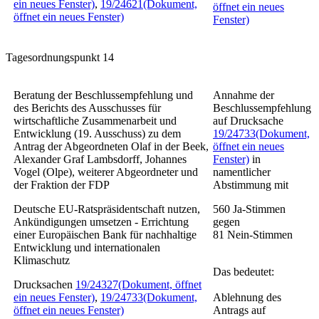
ein neues Fenster)
,
19/24621
(Dokument,
öffnet ein neues
öffnet ein neues Fenster)
Fenster)
Tagesordnungspunkt 14
Beratung der Beschlussempfehlung und
Annahme der
des Berichts des Ausschusses für
Beschlussempfehlung
wirtschaftliche Zusammenarbeit und
auf Drucksache
Entwicklung (19. Ausschuss) zu dem
19/24733
(Dokument,
Antrag der Abgeordneten Olaf in der Beek,
öffnet ein neues
Alexander Graf Lambsdorff, Johannes
Fenster)
in
Vogel (Olpe), weiterer Abgeordneter und
namentlicher
der Fraktion der FDP
Abstimmung mit
Deutsche EU-Ratspräsidentschaft nutzen,
560
Ja-Stimmen
Ankündigungen umsetzen - Errichtung
gegen
einer Europäischen Bank für nachhaltige
81
Nein-Stimmen
Entwicklung und internationalen
Klimaschutz
Das bedeutet:
Drucksachen
19/24327
(Dokument, öffnet
ein neues Fenster)
,
19/24733
(Dokument,
Ablehnung des
öffnet ein neues Fenster)
Antrags auf