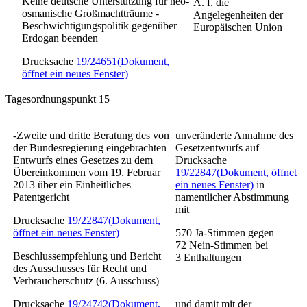
Keine deutsche Unterstützung für neo-
A. f. die
osmanische Großmachtträume -
Angelegenheiten der
Beschwichtigungspolitik gegenüber
Europäischen Union
Erdogan beenden
Drucksache
19/24651
(Dokument,
öffnet ein neues Fenster)
Tagesordnungspunkt 15
-Zweite und dritte Beratung des von
unveränderte Annahme des
der Bundesregierung eingebrachten
Gesetzentwurfs auf
Entwurfs eines
Gesetzes zu dem
Drucksache
Übereinkommen vom 19. Februar
19/22847
(Dokument, öffnet
2013 über ein Einheitliches
ein neues Fenster)
in
Patentgericht
namentlicher Abstimmung
mit
Drucksache
19/22847
(Dokument,
öffnet ein neues Fenster)
570
Ja-Stimmen gegen
72
Nein-Stimmen bei
Beschlussempfehlung und Bericht
3
Enthaltungen
des Ausschusses für Recht und
Verbraucherschutz (6. Ausschuss)
Drucksache
19/24742
(Dokument,
und damit mit der