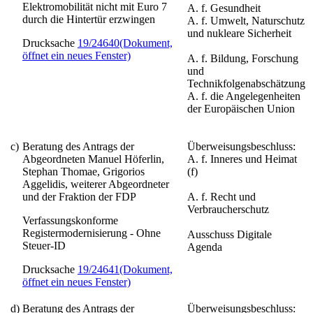
Elektromobilität nicht mit Euro 7
A. f. Gesundheit
durch die Hintertür erzwingen
A. f. Umwelt, Naturschutz
und nukleare Sicherheit
Drucksache
19/24640
(Dokument,
öffnet ein neues Fenster)
A. f. Bildung, Forschung
und
Technikfolgenabschätzung
A. f. die Angelegenheiten
der Europäischen Union
c)
Beratung des Antrags der
Überweisungsbeschluss:
Abgeordneten Manuel Höferlin,
A. f. Inneres und Heimat
Stephan Thomae, Grigorios
(f)
Aggelidis, weiterer Abgeordneter
und der Fraktion der FDP
A. f. Recht und
Verbraucherschutz
Verfassungskonforme
Registermodernisierung - Ohne
Ausschuss Digitale
Steuer-ID
Agenda
Drucksache
19/24641
(Dokument,
öffnet ein neues Fenster)
d)
Beratung des Antrags der
Überweisungsbeschluss: