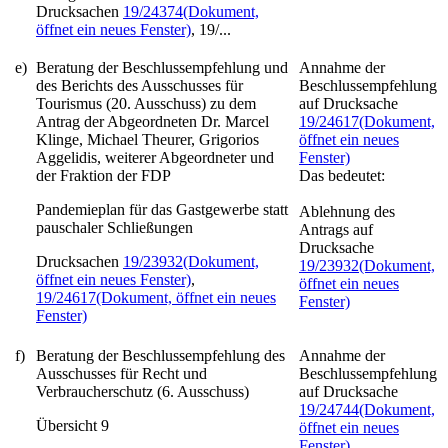
Drucksachen
19/24374
(Dokument,
öffnet ein neues Fenster)
, 19/...
e)
Beratung der Beschlussempfehlung und
Annahme der
des Berichts des Ausschusses für
Beschlussempfehlung
Tourismus (20. Ausschuss) zu dem
auf Drucksache
Antrag der Abgeordneten Dr. Marcel
19/24617
(Dokument,
Klinge, Michael Theurer, Grigorios
öffnet ein neues
Aggelidis, weiterer Abgeordneter und
Fenster)
der Fraktion der FDP
Das bedeutet:
Pandemieplan für das Gastgewerbe statt
Ablehnung des
pauschaler Schließungen
Antrags auf
Drucksache
Drucksachen
19/23932
(Dokument,
19/23932
(Dokument,
öffnet ein neues Fenster)
,
öffnet ein neues
19/24617
(Dokument, öffnet ein neues
Fenster)
Fenster)
f)
Beratung der Beschlussempfehlung des
Annahme der
Ausschusses für Recht und
Beschlussempfehlung
Verbraucherschutz (6. Ausschuss)
auf Drucksache
19/24744
(Dokument,
Übersicht 9
öffnet ein neues
Fenster)