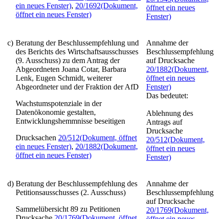
ein neues Fenster)
,
20/1692
(Dokument,
öffnet ein neues
öffnet ein neues Fenster)
Fenster)
c)
Beratung der Beschlussempfehlung und
Annahme der
des Berichts des Wirtschaftsausschusses
Beschlussempfehlung
(9. Ausschuss) zu dem Antrag der
auf Drucksache
Abgeordneten Joana Cotar, Barbara
20/1882
(Dokument,
Lenk, Eugen Schmidt, weiterer
öffnet ein neues
Abgeordneter und der Fraktion der AfD
Fenster)
Das bedeutet:
Wachstumspotenziale in der
Datenökonomie gestalten,
Ablehnung des
Entwicklungshemmnisse beseitigen
Antrags auf
Drucksache
Drucksachen
20/512
(Dokument, öffnet
20/512
(Dokument,
ein neues Fenster)
,
20/1882
(Dokument,
öffnet ein neues
öffnet ein neues Fenster)
Fenster)
d)
Beratung der Beschlussempfehlung des
Annahme der
Petitionsausschusses (2. Ausschuss)
Beschlussempfehlung
auf Drucksache
Sammelübersicht 89 zu Petitionen
20/1769
(Dokument,
Drucksache
20/1769
(Dokument, öffnet
öffnet ein neues