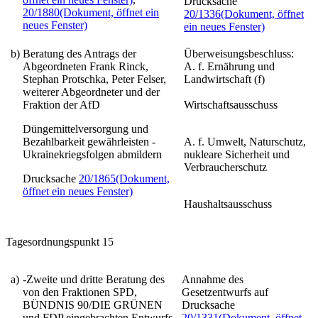
Drucksache
20/1880
(Dokument, öffnet ein
20/1336
(Dokument, öffnet
neues Fenster)
ein neues Fenster)
b)
Beratung des Antrags der
Überweisungsbeschluss:
Abgeordneten Frank Rinck,
A. f. Ernährung und
Stephan Protschka, Peter Felser,
Landwirtschaft (f)
weiterer Abgeordneter und der
Fraktion der AfD
Wirtschaftsausschuss
Düngemittelversorgung und
Bezahlbarkeit gewährleisten -
A. f. Umwelt, Naturschutz,
Ukrainekriegsfolgen abmildern
nukleare Sicherheit und
Verbraucherschutz
Drucksache
20/1865
(Dokument,
öffnet ein neues Fenster)
Haushaltsausschuss
Tagesordnungspunkt 15
a)
-Zweite und dritte Beratung des
Annahme des
von den Fraktionen SPD,
Gesetzentwurfs auf
BÜNDNIS 90/DIE GRÜNEN
Drucksache
und FDP eingebrachten Entwurfs
20/1331
(Dokument, öffnet