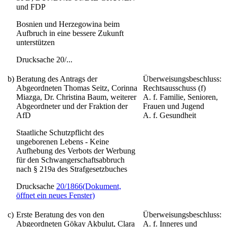
und FDP
Bosnien und Herzegowina beim
Aufbruch in eine bessere Zukunft
unterstützen
Drucksache 20/...
b)
Beratung des Antrags der
Überweisungsbeschluss:
Abgeordneten Thomas Seitz, Corinna
Rechtsausschuss (f)
Miazga, Dr. Christina Baum, weiterer
A. f. Familie, Senioren,
Abgeordneter und der Fraktion der
Frauen und Jugend
AfD
A. f. Gesundheit
Staatliche Schutzpflicht des
ungeborenen Lebens - Keine
Aufhebung des Verbots der Werbung
für den Schwangerschaftsabbruch
nach § 219a des Strafgesetzbuches
Drucksache
20/1866
(Dokument,
öffnet ein neues Fenster)
c)
Erste Beratung des von den
Überweisungsbeschluss:
Abgeordneten Gökay Akbulut, Clara
A. f. Inneres und