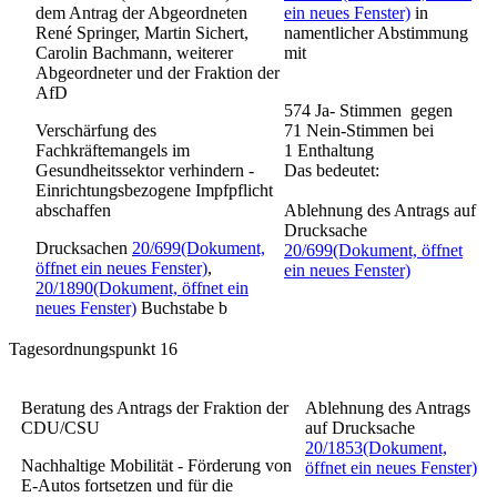
dem Antrag der Abgeordneten
ein neues Fenster)
in
René Springer, Martin Sichert,
namentlicher Abstimmung
Carolin Bachmann, weiterer
mit
Abgeordneter und der Fraktion der
AfD
574 Ja- Stimmen gegen
Verschärfung des
71 Nein-Stimmen bei
Fachkräftemangels im
1 Enthaltung
Gesundheitssektor verhindern -
Das bedeutet:
Einrichtungsbezogene Impfpflicht
abschaffen
Ablehnung des Antrags auf
Drucksache
Drucksachen
20/699
(Dokument,
20/699
(Dokument, öffnet
öffnet ein neues Fenster)
,
ein neues Fenster)
20/1890
(Dokument, öffnet ein
neues Fenster)
Buchstabe b
Tagesordnungspunkt 16
Beratung des Antrags der Fraktion der
Ablehnung des Antrags
CDU/CSU
auf Drucksache
20/1853
(Dokument,
Nachhaltige Mobilität - Förderung von
öffnet ein neues Fenster)
E-Autos fortsetzen und für die