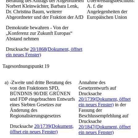
Beratung des Antrags der Abgeordneten
Überweisungsbeschluss:
Norbert Kleinwächter, Barbara Lenk,
A. f. die
Dr. Christina Baum, weiterer
Angelegenheiten der
Abgeordneter und der Fraktion der AfD
Europäischen Union
Demokratie bewahren - Von der
„Konferenz zur Zukunft Europas“
Abstand nehmen
Drucksache
20/1868
(Dokument, öffnet
ein neues Fenster)
Tagesordnungspunkt 19
a)
-Zweite und dritte Beratung des
Annahme des
von den Fraktionen SPD,
Gesetzentwurfs auf
BÜNDNIS 90/DIE GRÜNEN
Drucksache
und FDP eingebrachten Entwurfs
20/1739
(Dokument, öffnet
eines
Siebten Gesetzes zur
ein neues Fenster)
in der
Änderung des
Fassung der
Regionalisierungsgesetzes
Beschlussempfehlung auf
Drucksache
Drucksache
20/1739
(Dokument,
20/1847
(Dokument, öffnet
öffnet ein neues Fenster)
ein neues Fenster)