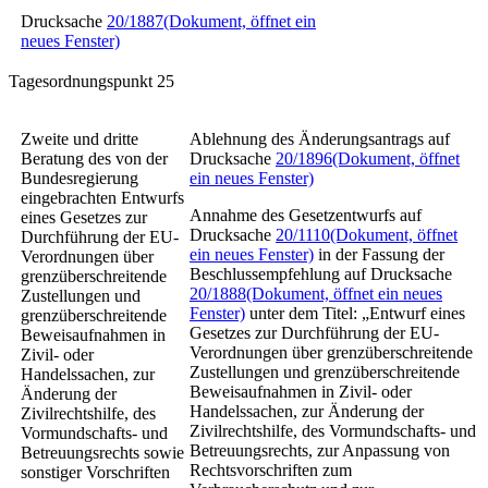
Drucksache
20/1887
(Dokument, öffnet ein
neues Fenster)
Tagesordnungspunkt 25
Zweite und dritte
Ablehnung des Änderungsantrags auf
Beratung des von der
Drucksache
20/1896
(Dokument, öffnet
Bundesregierung
ein neues Fenster)
eingebrachten Entwurfs
Annahme des Gesetzentwurfs auf
eines
Gesetzes zur
Drucksache
20/1110
(Dokument, öffnet
Durchführung der EU-
ein neues Fenster)
in der Fassung der
Verordnungen über
Beschlussempfehlung auf Drucksache
grenzüberschreitende
20/1888
(Dokument, öffnet ein neues
Zustellungen und
Fenster)
unter dem Titel: „Entwurf eines
grenzüberschreitende
Gesetzes zur Durchführung der EU-
Beweisaufnahmen in
Verordnungen über grenzüberschreitende
Zivil- oder
Zustellungen und grenzüberschreitende
Handelssachen, zur
Beweisaufnahmen in Zivil- oder
Änderung der
Handelssachen, zur Änderung der
Zivilrechtshilfe, des
Zivilrechtshilfe, des Vormundschafts- und
Vormundschafts- und
Betreuungsrechts, zur Anpassung von
Betreuungsrechts sowie
Rechtsvorschriften zum
sonstiger Vorschriften