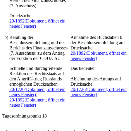
Bericht des Finanzausschusses
(7. Ausschuss)
Drucksache
20/1892
(Dokument, öffnet ein
neues Fenster)
b)
Beratung der
Annahme des Buchstaben b
Beschlussempfehlung und des
der Beschlussempfehlung auf
Berichts des Finanzausschusses
Drucksache
(7. Ausschuss) zu dem Antrag
20/1892
(Dokument, öffnet ein
der Fraktion der CDU/CSU
neues Fenster)
Schnelle und durchgreifende
Das bedeutet:
Reaktion des Rechtsstaats auf
den Angriffskrieg Russlands
Ablehnung des Antrags auf
ermöglichen
Drucksachen
Drucksache
20/1726
(Dokument, öffnet ein
20/1726
(Dokument, öffnet ein
neues Fenster)
,
neues Fenster)
20/1892
(Dokument, öffnet ein
neues Fenster)
Tagesordnungspunkt 18