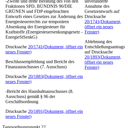
-Zweite und dritte Beratung des von den
unveränderte
Fraktionen SPD, BÜNDNIS 90/DIE
Annahme des
GRÜNEN und FDP eingebrachten
Gesetzentwurfs auf
Entwurfs eines Gesetzes zur Änderung des
Drucksache
Energiesteuerrechts zur temporären
20/1741
(Dokument,
Absenkung der Energiesteuer für
öffnet ein neues
Kraftstoffe
(Energiesteuersenkungsgesetz -
Fenster)
EnergieStSenkG)
Ablehnung des
Drucksache
20/1741
(Dokument, öffnet ein
Entschließungsantrags
neues Fenster)
auf Drucksache
20/1893
(Dokument,
Beschlussempfehlung und Bericht des
öffnet ein neues
Finanzausschusses (7. Ausschuss)
Fenster)
Drucksache
20/1883
(Dokument, öffnet ein
neues Fenster)
-Bericht des Haushaltsausschusses (8.
Ausschuss) gemäß § 96 der
Geschäftsordnung
Drucksache
20/1891
(Dokument, öffnet ein
neues Fenster)
Tagesordnungspunkt 22