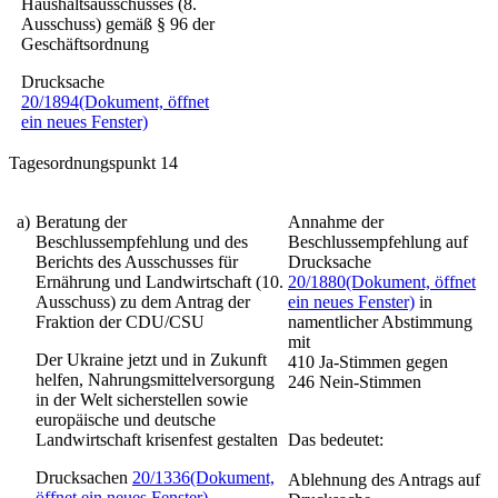
Haushaltsausschusses (8.
Ausschuss) gemäß § 96 der
Geschäftsordnung
Drucksache
20/1894
(Dokument, öffnet
ein neues Fenster)
Tagesordnungspunkt 14
a)
Beratung der
Annahme der
Beschlussempfehlung und des
Beschlussempfehlung auf
Berichts des Ausschusses für
Drucksache
Ernährung und Landwirtschaft (10.
20/1880
(Dokument, öffnet
Ausschuss) zu dem Antrag der
ein neues Fenster)
in
Fraktion der CDU/CSU
namentlicher Abstimmung
mit
Der Ukraine jetzt und in Zukunft
410 Ja-Stimmen gegen
helfen, Nahrungsmittelversorgung
246 Nein-Stimmen
in der Welt sicherstellen sowie
europäische und deutsche
Landwirtschaft krisenfest gestalten
Das bedeutet:
Drucksachen
20/1336
(Dokument,
Ablehnung des Antrags auf
öffnet ein neues Fenster)
,