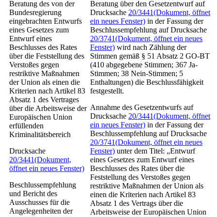
Beratung des von der
Beratung über den Gesetzentwurf auf
Bundesregierung
Drucksache
20/3441
(Dokument, öffnet
eingebrachten Entwurfs
ein neues Fenster)
in der Fassung der
eines
Gesetzes zum
Beschlussempfehlung auf Drucksache
Entwurf eines
20/3741
(Dokument, öffnet ein neues
Beschlusses des Rates
Fenster)
wird nach Zählung der
über die Feststellung des
Stimmen gemäß § 51 Absatz 2 GO-BT
Verstoßes gegen
(410 abgegebene Stimmen; 367 Ja-
restriktive Maßnahmen
Stimmen; 38 Nein-Stimmen; 5
der Union als einen die
Enthaltungen) die Beschlussfähigkeit
Kriterien nach Artikel 83
festgestellt.
Absatz 1 des Vertrages
Annahme des Gesetzentwurfs auf
über die Arbeitsweise der
Drucksache
20/3441
(Dokument, öffnet
Europäischen Union
ein neues Fenster)
in der Fassung der
erfüllenden
Beschlussempfehlung auf Drucksache
Kriminalitätsbereich
20/3741
(Dokument, öffnet ein neues
Drucksache
Fenster)
unter dem Titel: „Entwurf
20/3441
(Dokument,
eines Gesetzes zum Entwurf eines
öffnet ein neues Fenster)
Beschlusses des Rates über die
Feststellung des Verstoßes gegen
Beschlussempfehlung
restriktive Maßnahmen der Union als
und Bericht des
einen die Kriterien nach Artikel 83
Ausschusses für die
Absatz 1 des Vertrags über die
Angelegenheiten der
Arbeitsweise der Europäischen Union