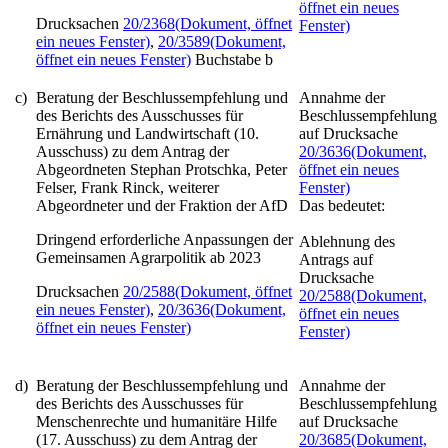
öffnet ein neues
Drucksachen
20/2368
(Dokument, öffnet
Fenster)
ein neues Fenster)
,
20/3589
(Dokument,
öffnet ein neues Fenster)
Buchstabe b
c)
Beratung der Beschlussempfehlung und
Annahme der
des Berichts des Ausschusses für
Beschlussempfehlung
Ernährung und Landwirtschaft (10.
auf Drucksache
Ausschuss) zu dem Antrag der
20/3636
(Dokument,
Abgeordneten Stephan Protschka, Peter
öffnet ein neues
Felser, Frank Rinck, weiterer
Fenster)
Abgeordneter und der Fraktion der AfD
Das bedeutet:
Dringend erforderliche Anpassungen der
Ablehnung des
Gemeinsamen Agrarpolitik ab 2023
Antrags auf
Drucksache
Drucksachen
20/2588
(Dokument, öffnet
20/2588
(Dokument,
ein neues Fenster)
,
20/3636
(Dokument,
öffnet ein neues
öffnet ein neues Fenster)
Fenster)
d)
Beratung der Beschlussempfehlung und
Annahme der
des Berichts des Ausschusses für
Beschlussempfehlung
Menschenrechte und humanitäre Hilfe
auf Drucksache
(17. Ausschuss) zu dem Antrag der
20/3685
(Dokument,