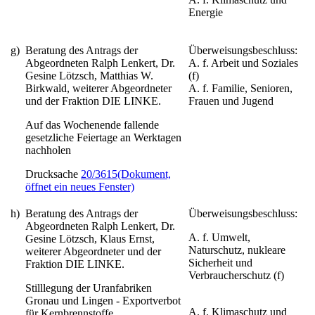
Energie
g)
Beratung des Antrags der
Überweisungsbeschluss:
Abgeordneten Ralph Lenkert, Dr.
A. f. Arbeit und Soziales
Gesine Lötzsch, Matthias W.
(f)
Birkwald, weiterer Abgeordneter
A. f. Familie, Senioren,
und der Fraktion DIE LINKE.
Frauen und Jugend
Auf das Wochenende fallende
gesetzliche Feiertage an Werktagen
nachholen
Drucksache
20/3615
(Dokument,
öffnet ein neues Fenster)
h)
Beratung des Antrags der
Überweisungsbeschluss:
Abgeordneten Ralph Lenkert, Dr.
A. f. Umwelt,
Gesine Lötzsch, Klaus Ernst,
Naturschutz, nukleare
weiterer Abgeordneter und der
Sicherheit und
Fraktion DIE LINKE.
Verbraucherschutz (f)
Stilllegung der Uranfabriken
Gronau und Lingen - Exportverbot
A. f. Klimaschutz und
für Kernbrennstoffe