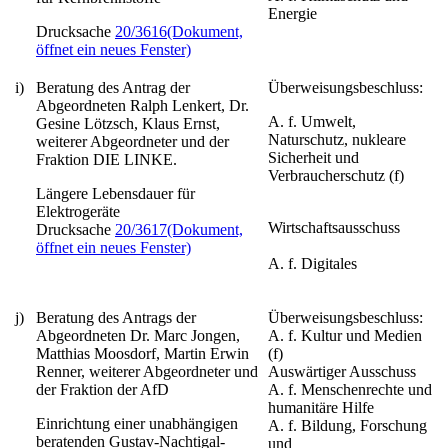
Energie
Drucksache
20/3616
(Dokument,
öffnet ein neues Fenster)
i)
Beratung des Antrag der
Überweisungsbeschluss:
Abgeordneten Ralph Lenkert, Dr.
A. f. Umwelt,
Gesine Lötzsch, Klaus Ernst,
Naturschutz, nukleare
weiterer Abgeordneter und der
Sicherheit und
Fraktion DIE LINKE.
Verbraucherschutz (f)
Längere Lebensdauer für
Elektrogeräte
Wirtschaftsausschuss
Drucksache
20/3617
(Dokument,
öffnet ein neues Fenster)
A. f. Digitales
j)
Beratung des Antrags der
Überweisungsbeschluss:
Abgeordneten Dr. Marc Jongen,
A. f. Kultur und Medien
Matthias Moosdorf, Martin Erwin
(f)
Renner, weiterer Abgeordneter und
Auswärtiger Ausschuss
der Fraktion der AfD
A. f. Menschenrechte und
humanitäre Hilfe
Einrichtung einer unabhängigen
A. f. Bildung, Forschung
beratenden Gustav-Nachtigal-
und