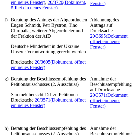
ein neues Fenster)
,
20/3720
(Dokument,
Fenster)
öffnet ein neues Fenster)
f)
Beratung des Antrags der Abgeordneten
Ablehnung des
Eugen Schmidt, Petr Bystron, Tino
Antrags auf
Chrupalla, weiterer Abgeordneter und
Drucksache
der Fraktion der AfD
20/3695
(Dokument,
öffnet ein neues
Deutsche Minderheit in der Ukraine -
Fenster)
Unserer Verantwortung gerecht werden
Drucksache
20/3695
(Dokument, öffnet
ein neues Fenster)
g)
Beratung der Beschlussempfehlung des
Annahme der
Petitionsausschusses (2. Ausschuss)
Beschlussempfehlung
auf Drucksache
Sammelübersicht 151 zu Petitionen
20/3571
(Dokument,
Drucksache
20/3571
(Dokument, öffnet
öffnet ein neues
ein neues Fenster)
Fenster)
h)
Beratung der Beschlussempfehlung des
Annahme der
Petitionsausschusses (2. Ausschuss)
Beschlussempfehlung