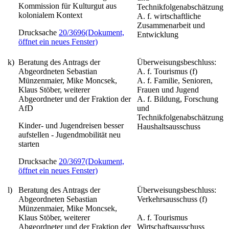
Kommission für Kulturgut aus
Technikfolgenabschätzung
kolonialem Kontext
A. f. wirtschaftliche
Zusammenarbeit und
Drucksache
20/3696
(Dokument,
Entwicklung
öffnet ein neues Fenster)
k)
Beratung des Antrags der
Überweisungsbeschluss:
Abgeordneten Sebastian
A. f. Tourismus (f)
Münzenmaier, Mike Moncsek,
A. f. Familie, Senioren,
Klaus Stöber, weiterer
Frauen und Jugend
Abgeordneter und der Fraktion der
A. f. Bildung, Forschung
AfD
und
Technikfolgenabschätzung
Kinder- und Jugendreisen besser
Haushaltsausschuss
aufstellen - Jugendmobilität neu
starten
Drucksache
20/3697
(Dokument,
öffnet ein neues Fenster)
l)
Beratung des Antrags der
Überweisungsbeschluss:
Abgeordneten Sebastian
Verkehrsausschuss (f)
Münzenmaier, Mike Moncsek,
Klaus Stöber, weiterer
A. f. Tourismus
Abgeordneter und der Fraktion der
Wirtschaftsausschuss