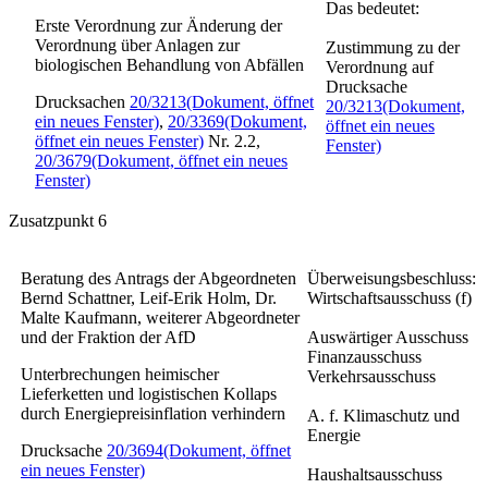
Das bedeutet:
Erste Verordnung zur Änderung der
Verordnung über Anlagen zur
Zustimmung zu der
biologischen Behandlung von Abfällen
Verordnung auf
Drucksache
Drucksachen
20/3213
(Dokument, öffnet
20/3213
(Dokument,
ein neues Fenster)
,
20/3369
(Dokument,
öffnet ein neues
öffnet ein neues Fenster)
Nr. 2.2,
Fenster)
20/3679
(Dokument, öffnet ein neues
Fenster)
Zusatzpunkt 6
Beratung des Antrags der Abgeordneten
Überweisungsbeschluss:
Bernd Schattner, Leif-Erik Holm, Dr.
Wirtschaftsausschuss (f)
Malte Kaufmann, weiterer Abgeordneter
und der Fraktion der AfD
Auswärtiger Ausschuss
Finanzausschuss
Unterbrechungen heimischer
Verkehrsausschuss
Lieferketten und logistischen Kollaps
durch Energiepreisinflation verhindern
A. f. Klimaschutz und
Energie
Drucksache
20/3694
(Dokument, öffnet
ein neues Fenster)
Haushaltsausschuss