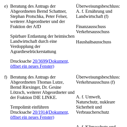
e)
Beratung des Antrags der
Überweisungsbeschluss:
Abgeordneten Bernd Schattner,
A. f. Ernährung und
Stephan Protschka, Peter Felser,
Landwirtschaft (f)
weiterer Abgeordneter und der
Fraktion der AfD
Finanzausschuss
Verkehrsausschuss
Spürbare Entlastung der heimischen
Landwirtschaft durch eine
Haushaltsausschuss
Verdopplung der
Agrardieselrückerstattung
Drucksache
20/3699
(Dokument,
öffnet ein neues Fenster)
f)
Beratung des Antrags der
Überweisungsbeschluss:
Abgeordneten Thomas Lutze,
Verkehrsausschuss (f)
Bernd Riexinger, Dr. Gesine
Lötzsch, weiterer Abgeordneter und
A. f. Umwelt,
der Fraktion DIE LINKE.
Naturschutz, nukleare
Tempolimit einführen
Sicherheit und
Drucksache
20/1914
(Dokument,
Verbraucherschutz
öffnet ein neues Fenster)
A. f. Klimaschutz und