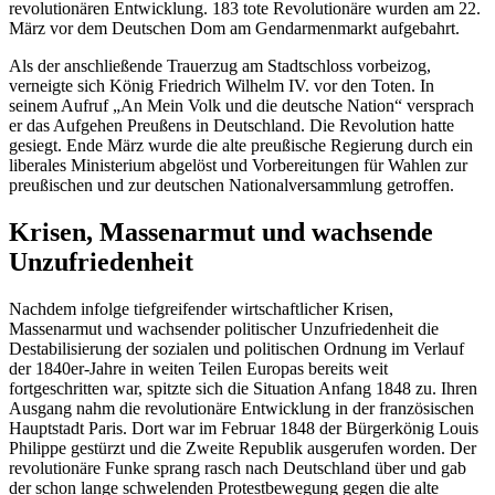
revolutionären Entwicklung. 183 tote Revolutionäre wurden am 22.
März vor dem Deutschen Dom am Gendarmenmarkt aufgebahrt.
Als der anschließende Trauerzug am Stadtschloss vorbeizog,
verneigte sich König Friedrich Wilhelm IV. vor den Toten. In
seinem Aufruf „An Mein Volk und die deutsche Nation“ versprach
er das Aufgehen Preußens in Deutschland. Die Revolution hatte
gesiegt. Ende März wurde die alte preußische Regierung durch ein
liberales Ministerium abgelöst und Vorbereitungen für Wahlen zur
preußischen und zur deutschen Nationalversammlung getroffen.
Krisen, Massenarmut und wachsende
Unzufriedenheit
Nachdem infolge tiefgreifender wirtschaftlicher Krisen,
Massenarmut und wachsender politischer Unzufriedenheit die
Destabilisierung der sozialen und politischen Ordnung im Verlauf
der 1840er-Jahre in weiten Teilen Europas bereits weit
fortgeschritten war, spitzte sich die Situation Anfang 1848 zu. Ihren
Ausgang nahm die revolutionäre Entwicklung in der französischen
Hauptstadt Paris. Dort war im Februar 1848 der Bürgerkönig
Louis
Philippe
gestürzt und die Zweite Republik ausgerufen worden. Der
revolutionäre Funke sprang rasch nach Deutschland über und gab
der schon lange schwelenden Protestbewegung gegen die alte