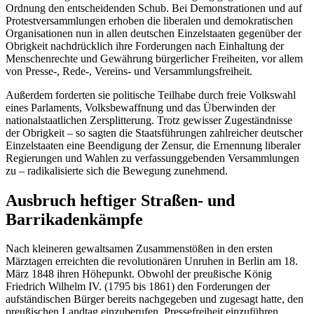
Ordnung den entscheidenden Schub. Bei Demonstrationen und auf
Protestversammlungen erhoben die liberalen und demokratischen
Organisationen nun in allen deutschen Einzelstaaten gegenüber der
Obrigkeit nachdrücklich ihre Forderungen nach Einhaltung der
Menschenrechte und Gewährung bürgerlicher Freiheiten, vor allem
von Presse-, Rede-, Vereins- und Versammlungsfreiheit.
Außerdem forderten sie politische Teilhabe durch freie Volkswahl
eines Parlaments, Volksbewaffnung und das Überwinden der
nationalstaatlichen Zersplitterung. Trotz gewisser Zugeständnisse
der Obrigkeit – so sagten die Staatsführungen zahlreicher deutscher
Einzelstaaten eine Beendigung der Zensur, die Ernennung liberaler
Regierungen und Wahlen zu verfassunggebenden Versammlungen
zu – radikalisierte sich die Bewegung zunehmend.
Ausbruch heftiger Straßen- und
Barrikadenkämpfe
Nach kleineren gewaltsamen Zusammenstößen in den ersten
Märztagen erreichten die revolutionären Unruhen in Berlin am 18.
März 1848 ihren Höhepunkt. Obwohl der preußische König
Friedrich Wilhelm IV. (1795 bis 1861) den Forderungen der
aufständischen Bürger bereits nachgegeben und zugesagt hatte, den
preußischen Landtag einzuberufen, Pressefreiheit einzuführen,