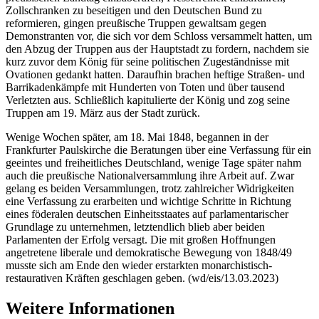
Zollschranken zu beseitigen und den Deutschen Bund zu
reformieren, gingen preußische Truppen gewaltsam gegen
Demonstranten vor, die sich vor dem Schloss versammelt hatten, um
den Abzug der Truppen aus der Hauptstadt zu fordern, nachdem sie
kurz zuvor dem König für seine politischen Zugeständnisse mit
Ovationen gedankt hatten. Daraufhin brachen heftige Straßen- und
Barrikadenkämpfe mit Hunderten von Toten und über tausend
Verletzten aus. Schließlich kapitulierte der König und zog seine
Truppen am 19. März aus der Stadt zurück.
Wenige Wochen später, am 18. Mai 1848, begannen in der
Frankfurter Paulskirche die Beratungen über eine Verfassung für ein
geeintes und freiheitliches Deutschland, wenige Tage später nahm
auch die preußische Nationalversammlung ihre Arbeit auf. Zwar
gelang es beiden Versammlungen, trotz zahlreicher Widrigkeiten
eine Verfassung zu erarbeiten und wichtige Schritte in Richtung
eines föderalen deutschen Einheitsstaates auf parlamentarischer
Grundlage zu unternehmen, letztendlich blieb aber beiden
Parlamenten der Erfolg versagt. Die mit großen Hoffnungen
angetretene liberale und demokratische Bewegung von 1848/49
musste sich am Ende den wieder erstarkten monarchistisch-
restaurativen Kräften geschlagen geben. (wd/eis/13.03.2023)
Weitere Informationen