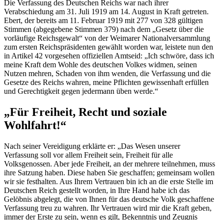
Die Verfassung des Deutschen Reichs war nach ihrer
Verabschiedung am 31. Juli 1919 am 14. August in Kraft getreten.
Ebert, der bereits am 11. Februar 1919 mit 277 von 328 gültigen
Stimmen (abgegebene Stimmen 379) nach dem „Gesetz über die
vorläufige Reichsgewalt“ von der Weimarer Nationalversammlung
zum ersten Reichspräsidenten gewählt worden war, leistete nun den
in Artikel 42 vorgesehen offiziellen Amtseid: „Ich schwöre, dass ich
meine Kraft dem Wohle des deutschen Volkes widmen, seinen
Nutzen mehren, Schaden von ihm wenden, die Verfassung und die
Gesetze des Reichs wahren, meine Pflichten gewissenhaft erfüllen
und Gerechtigkeit gegen jedermann üben werde.“
„Für Freiheit, Recht und soziale
Wohlfahrt!“
Nach seiner Vereidigung erklärte er: „Das Wesen unserer
Verfassung soll vor allem Freiheit sein, Freiheit für alle
Volksgenossen. Aber jede Freiheit, an der mehrere teilnehmen, muss
ihre Satzung haben. Diese haben Sie geschaffen; gemeinsam wollen
wir sie festhalten. Aus Ihrem Vertrauen bin ich an die erste Stelle im
Deutschen Reich gestellt worden, in Ihre Hand habe ich das
Gelöbnis abgelegt, die von Ihnen für das deutsche Volk geschaffene
Verfassung treu zu wahren. Ihr Vertrauen wird mir die Kraft geben,
immer der Erste zu sein, wenn es gilt, Bekenntnis und Zeugnis