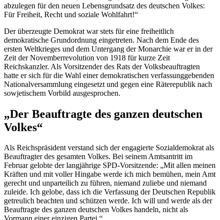
abzulegen für den neuen Lebensgrundsatz des deutschen Volkes:
Für Freiheit, Recht und soziale Wohlfahrt!“
Der überzeugte Demokrat war stets für eine freiheitlich
demokratische Grundordnung eingetreten. Nach dem Ende des
ersten Weltkrieges und dem Untergang der Monarchie war er in der
Zeit der Novemberrevolution von 1918 für kurze Zeit
Reichskanzler. Als Vorsitzender des Rats der Volksbeauftragten
hatte er sich für die Wahl einer demokratischen verfassunggebenden
Nationalversammlung eingesetzt und gegen eine Räterepublik nach
sowjetischem Vorbild ausgesprochen.
„Der Beauftragte des ganzen deutschen
Volkes“
Als Reichspräsident verstand sich der engagierte Sozialdemokrat als
Beauftragter des gesamten Volkes. Bei seinem Amtsantritt im
Februar gelobte der langjährige SPD-Vorsitzende: „Mit allen meinen
Kräften und mit voller Hingabe werde ich mich bemühen, mein Amt
gerecht und unparteilich zu führen, niemand zuliebe und niemand
zuleide. Ich gelobe, dass ich die Verfassung der Deutschen Republik
getreulich beachten und schützen werde. Ich will und werde als der
Beauftragte des ganzen deutschen Volkes handeln, nicht als
Vormann einer einzigen Partei.“