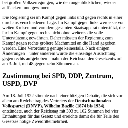
bei großen Volkserregungen, wie den augenblicklichen, wieder
aufflackern und gewinnen.
Die Regierung sei im Kampf gegen links und gegen rechts in einer
durchaus verschiedenen Lage. Im Kampf gegen links werde sie von
weiten Kreisen und von dem gesamten Staatsapparat unterstützt, die
ihr im Kampf gegen rechts nicht ohne weiteres die volle
Unterstützung gewährten. Daher müssten der Regierung zum
Kampf gegen rechts größere Machtmittel an die Hand gegeben
werden. Eine Verordnung genüge keinesfalls. Nach einigen
Änderungen – unter anderem wurde die einseitige Ausrichtung
gegen rechts aufgehoben – nahm der Reichsrat den Gesetzentwurf
am 3. Juli, mit 48 gegen zehn Stimmen an.
Zustimmung bei SPD, DDP, Zentrum,
USPD, DVP
Am 18. Juli 1922 stimmte nach einer hitzigen Debatte, die sich vor
allem am Redebeitrag des Vertreters der
Deutschnationalen
Volkspartei (DNVP), Wilhelm Bazille (1874 bis 1934)
,
entzündete, auch der Reichstag mit 303 zu 102 Stimmen bei vier
Enthaltungen für das Gesetz und erreichte damit die für Teile des
Gesetzes nötige Zweidrittelmehrheit.