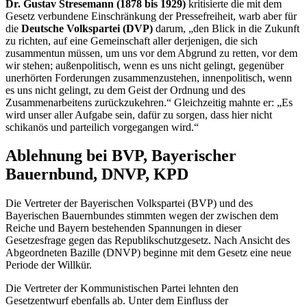
Dr. Gustav Stresemann
(1878 bis 1929)
kritisierte die mit dem
Gesetz verbundene Einschränkung der Pressefreiheit, warb aber für
die
Deutsche Volkspartei (DVP)
darum, „den Blick in die Zukunft
zu richten, auf eine Gemeinschaft aller derjenigen, die sich
zusammentun müssen, um uns vor dem Abgrund zu retten, vor dem
wir stehen; außenpolitisch, wenn es uns nicht gelingt, gegenüber
unerhörten Forderungen zusammenzustehen, innenpolitisch, wenn
es uns nicht gelingt, zu dem Geist der Ordnung und des
Zusammenarbeitens zurückzukehren.“ Gleichzeitig mahnte er: „Es
wird unser aller Aufgabe sein, dafür zu sorgen, dass hier nicht
schikanös und parteilich vorgegangen wird.“
Ablehnung bei BVP, Bayerischer
Bauernbund, DNVP, KPD
Die Vertreter der Bayerischen Volkspartei (BVP) und des
Bayerischen Bauernbundes stimmten wegen der zwischen dem
Reiche und Bayern bestehenden Spannungen in dieser
Gesetzesfrage gegen das Republikschutzgesetz. Nach Ansicht des
Abgeordneten Bazille (DNVP) beginne mit dem Gesetz eine neue
Periode der Willkür.
Die Vertreter der Kommunistischen Partei lehnten den
Gesetzentwurf ebenfalls ab. Unter dem Einfluss der