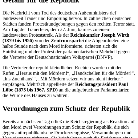
Die Nachricht vom Tod des deutschen Außenministers rief
landesweit Trauer und Empörung hervor. In zahlreichen deutschen
Städten fanden Protestkundgebungen gegen den rechten Terror statt.
Am Tag der Trauerfeier, dem 27. Juni, kam es zu einem
landesweiten Proteststreik. Als der
Reichskanzler Joseph Wirth
(1879 bis 1956)
von der
Zentrumspartei
die Abgeordneten eine
halbe Stunde nach dem Mord informierte, richteten sich die
Entrüstung und der Protest der parlamentarischen Mehrheit gegen
die Vertreter der Deutschnationalen Volkspartei (DNVP).
Die Vertreter der republikfeindlichen Rechten wurden mit den
Rufen „Heraus mit den Mördern!“, „Handschellen für die Mörder!“,
„Ins Zuchthaus!“, „Mit Mördern setzen wir uns nicht hierher.“
empfangen. Mehrfach appellierte der
Reichstagspräsident Paul
Löbe
(1875 bis 1967, SPD)
an die aufgebrachten Parlamentarier,
die Würde des Hauses zu wahren.
Verordnungen zum Schutz der Republik
Bereits am nächsten Tag erließ die Reichsregierung als Reaktion auf
den Mord zwei Verordnungen zum Schutz der Republik, die sich
gegen antirepublikanische Druckerzeugnisse, Versammlungen und