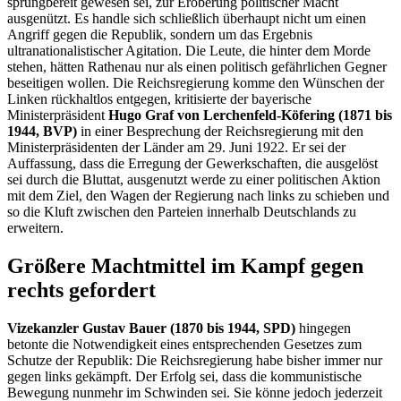
sprungbereit gewesen sei, zur Eroberung politischer Macht
ausgenützt. Es handle sich schließlich überhaupt nicht um einen
Angriff gegen die Republik, sondern um das Ergebnis
ultranationalistischer Agitation. Die Leute, die hinter dem Morde
stehen, hätten Rathenau nur als einen politisch gefährlichen Gegner
beseitigen wollen. Die Reichsregierung komme den Wünschen der
Linken rückhaltlos entgegen, kritisierte der bayerische
Ministerpräsident
Hugo Graf von Lerchenfeld-Köfering
(1871 bis
1944, BVP)
in einer Besprechung der Reichsregierung mit den
Ministerpräsidenten der Länder am 29. Juni 1922. Er sei der
Auffassung, dass die Erregung der Gewerkschaften, die ausgelöst
sei durch die Bluttat, ausgenutzt werde zu einer politischen Aktion
mit dem Ziel, den Wagen der Regierung nach links zu schieben und
so die Kluft zwischen den Parteien innerhalb Deutschlands zu
erweitern.
Größere Machtmittel im Kampf gegen
rechts gefordert
Vizekanzler Gustav Bauer (1870 bis 1944, SPD)
hingegen
betonte die Notwendigkeit eines entsprechenden Gesetzes zum
Schutze der Republik: Die Reichsregierung habe bisher immer nur
gegen links gekämpft. Der Erfolg sei, dass die kommunistische
Bewegung nunmehr im Schwinden sei. Sie könne jedoch jederzeit