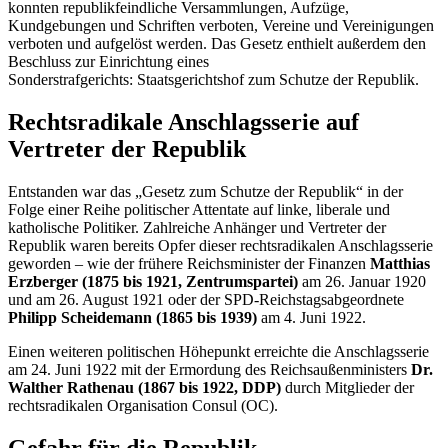
konnten republikfeindliche Versammlungen, Aufzüge,
Kundgebungen und Schriften verboten, Vereine und Vereinigungen
verboten und aufgelöst werden. Das Gesetz enthielt außerdem den
Beschluss zur Einrichtung eines
Sonderstrafgerichts: Staatsgerichtshof zum Schutze der Republik.
Rechtsradikale Anschlagsserie auf
Vertreter der Republik
Entstanden war das „Gesetz zum Schutze der Republik“ in der
Folge einer Reihe politischer Attentate auf linke, liberale und
katholische Politiker. Zahlreiche Anhänger und Vertreter der
Republik waren bereits Opfer dieser rechtsradikalen Anschlagsserie
geworden – wie der frühere Reichsminister der Finanzen
Matthias
Erzberger
(1875 bis 1921, Zentrumspartei)
am 26. Januar 1920
und am 26. August 1921 oder der SPD-Reichstagsabgeordnete
Philipp Scheidemann (1865 bis 1939)
am 4. Juni 1922.
Einen weiteren politischen Höhepunkt erreichte die Anschlagsserie
am 24. Juni 1922 mit der Ermordung des Reichsaußenministers
Dr.
Walther Rathenau (1867 bis 1922, DDP)
durch Mitglieder der
rechtsradikalen Organisation Consul (OC).
Gefahr für die Republik