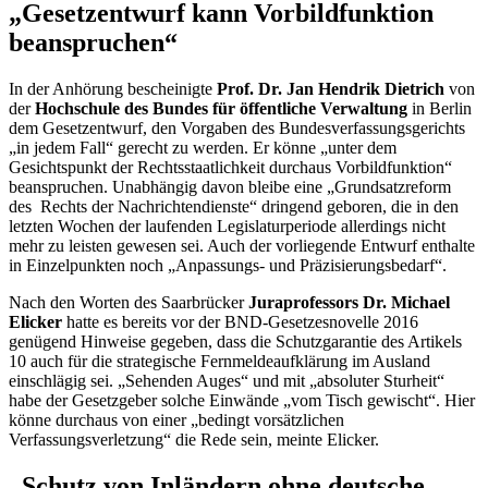
„Gesetzentwurf kann Vorbildfunktion
beanspruchen“
In der Anhörung bescheinigte
Prof. Dr. Jan Hendrik Dietrich
von
der
Hochschule des Bundes für öffentliche Verwaltung
in Berlin
dem Gesetzentwurf, den Vorgaben des Bundesverfassungsgerichts
„in jedem Fall“ gerecht zu werden. Er könne „unter dem
Gesichtspunkt der Rechtsstaatlichkeit durchaus Vorbildfunktion“
beanspruchen. Unabhängig davon bleibe eine „Grundsatzreform
des Rechts der Nachrichtendienste“ dringend geboren, die in den
letzten Wochen der laufenden Legislaturperiode allerdings nicht
mehr zu leisten gewesen sei. Auch der vorliegende Entwurf enthalte
in Einzelpunkten noch „Anpassungs- und Präzisierungsbedarf“.
Nach den Worten des Saarbrücker
Juraprofessors Dr. Michael
Elicker
hatte es bereits vor der BND-Gesetzesnovelle 2016
genügend Hinweise gegeben, dass die Schutzgarantie des Artikels
10 auch für die strategische Fernmeldeaufklärung im Ausland
einschlägig sei. „Sehenden Auges“ und mit „absoluter Sturheit“
habe der Gesetzgeber solche Einwände „vom Tisch gewischt“. Hier
könne durchaus von einer „bedingt vorsätzlichen
Verfassungsverletzung“ die Rede sein, meinte Elicker.
„Schutz von Inländern ohne deutsche