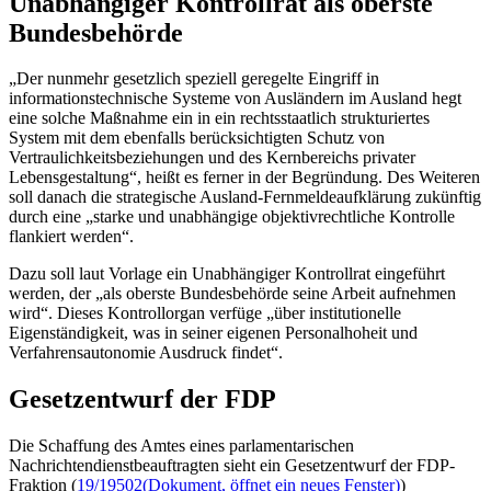
Unabhängiger Kontrollrat als oberste
Bundesbehörde
„Der nunmehr gesetzlich speziell geregelte Eingriff in
informationstechnische Systeme von Ausländern im Ausland hegt
eine solche Maßnahme ein in ein rechtsstaatlich strukturiertes
System mit dem ebenfalls berücksichtigten Schutz von
Vertraulichkeitsbeziehungen und des Kernbereichs privater
Lebensgestaltung“, heißt es ferner in der Begründung. Des Weiteren
soll danach die strategische Ausland-Fernmeldeaufklärung zukünftig
durch eine „starke und unabhängige objektivrechtliche Kontrolle
flankiert werden“.
Dazu soll laut Vorlage ein Unabhängiger Kontrollrat eingeführt
werden, der „als oberste Bundesbehörde seine Arbeit aufnehmen
wird“. Dieses Kontrollorgan verfüge „über institutionelle
Eigenständigkeit, was in seiner eigenen Personalhoheit und
Verfahrensautonomie Ausdruck findet“.
Gesetzentwurf der FDP
Die Schaffung des Amtes eines parlamentarischen
Nachrichtendienstbeauftragten sieht ein Gesetzentwurf der FDP-
Fraktion (
19/19502
(Dokument, öffnet ein neues Fenster)
)