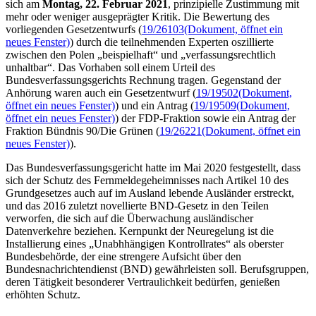
sich am
Montag, 22. Februar 2021
, prinzipielle Zustimmung mit
mehr oder weniger ausgeprägter Kritik. Die Bewertung des
vorliegenden Gesetzentwurfs (
19/26103
(Dokument, öffnet ein
neues Fenster)
) durch die teilnehmenden Experten oszillierte
zwischen den Polen „beispielhaft“ und „verfassungsrechtlich
unhaltbar“. Das Vorhaben soll einem Urteil des
Bundesverfassungsgerichts Rechnung tragen. Gegenstand der
Anhörung waren auch ein Gesetzentwurf (
19/19502
(Dokument,
öffnet ein neues Fenster)
) und ein Antrag (
19/19509
(Dokument,
öffnet ein neues Fenster)
) der FDP-Fraktion sowie ein Antrag der
Fraktion Bündnis 90/Die Grünen (
19/26221
(Dokument, öffnet ein
neues Fenster)
).
Das Bundesverfassungsgericht hatte im Mai 2020 festgestellt, dass
sich der Schutz des Fernmeldegeheimnisses nach Artikel 10 des
Grundgesetzes auch auf im Ausland lebende Ausländer erstreckt,
und das 2016 zuletzt novellierte BND-Gesetz in den Teilen
verworfen, die sich auf die Überwachung ausländischer
Datenverkehre beziehen. Kernpunkt der Neuregelung ist die
Installierung eines „Unabhhängigen Kontrollrates“ als oberster
Bundesbehörde, der eine strengere Aufsicht über den
Bundesnachrichtendienst (BND) gewährleisten soll. Berufsgruppen,
deren Tätigkeit besonderer Vertraulichkeit bedürfen, genießen
erhöhten Schutz.