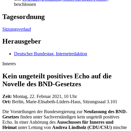
beschlossen
Tagesordnung
Sitzungsverlauf
Herausgeber
Deutscher Bundestag, Internetredaktion
Inneres
Kein ungeteilt positives Echo auf die
Novelle des BND-Gesetzes
Zeit:
Montag, 22. Februar 2021, 10 Uhr
Ort:
Berlin, Marie-Elisabeth-Lüders-Haus, Sitzungssaal 3.101
Die Vorstellungen der Bundesregierung zur
Neufassung des BND-
Gesetzes
finden unter Sachverständigen kein ungeteilt positives
Echo. In einer Anhörung des
Ausschusses für Inneres und
Heimat
unter Leitung von
Andrea Lindholz (CDU/CSU)
mischte