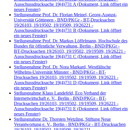
Ausschussdrucksache 19(4)731 A
(Dokument, Link öffnet ein
neues Fenster)
Stellungnahme Prof. Dr. Florian Meinel, Georg-August-
Universität Göttingen - BND/PKGr - BT-Drucksachen
19/26103, 19/19502, 19/19509, 19/26221 -
Ausschussdrucksache 19(4)731 B
(Dokument, Link öffnet
ein neues Fenster)
Stellungnahme Prof. Dr. Markus Löffelmann, Hochschule des
Bundes für öffentliche Verwaltung, Berlin - BND/PKGr -
BT-Drucksachen 19/26103, 19/19502, 19/19509, 19/26221 -
Ausschussdrucksache 19(4)731 C
(Dokument, Link öffnet
ein neues Fenster)
Stellungnahme Prof. Dr. Nora Markard, Westfälische
Wilhelms-Universität Münster - BND/PKGr - BT-
Drucksachen 19/26103, 19/19502, 19/19509, 19/26221 -
Ausschussdrucksache 19(4)731 D
(Dokument, Link öffnet
ein neues Fenster)
Stellungnahme Klaus Landefeld, Eco Verband der
Internetwirtschaft e. V., Berlin - BND/PKGr - BT-
Drucksachen 19/26103, 19/19502, 19/19509, 19/26221 -
Ausschussdrucksache 19(4)731 E
(Dokument, Link öffnet ein
neues Fenster)
Stellungnahme Dr. Thorsten Wetzling, Stiftung Neue
Verantwortung e. V., Berlin - BND/PKGr - BT-Drucksachen
19/26103, 19/19502, 19/19509, 19/26221 -