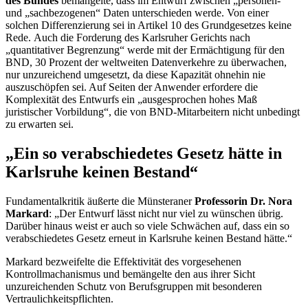
des Bundes
bemängelte, dass im Entwurf zwischen „personen-“
und „sachbezogenen“ Daten unterschieden werde. Von einer
solchen Differenzierung sei in Artikel 10 des Grundgesetzes keine
Rede. Auch die Forderung des Karlsruher Gerichts nach
„quantitativer Begrenzung“ werde mit der Ermächtigung für den
BND, 30 Prozent der weltweiten Datenverkehre zu überwachen,
nur unzureichend umgesetzt, da diese Kapazität ohnehin nie
auszuschöpfen sei. Auf Seiten der Anwender erfordere die
Komplexität des Entwurfs ein „ausgesprochen hohes Maß
juristischer Vorbildung“, die von BND-Mitarbeitern nicht unbedingt
zu erwarten sei.
„Ein so verabschiedetes Gesetz hätte in
Karlsruhe keinen Bestand“
Fundamentalkritik äußerte die Münsteraner
Professorin Dr. Nora
Markard
: „Der Entwurf lässt nicht nur viel zu wünschen übrig.
Darüber hinaus weist er auch so viele Schwächen auf, dass ein so
verabschiedetes Gesetz erneut in Karlsruhe keinen Bestand hätte.“
Markard bezweifelte die Effektivität des vorgesehenen
Kontrollmachanismus und bemängelte den aus ihrer Sicht
unzureichenden Schutz von Berufsgruppen mit besonderen
Vertraulichkeitspflichten.