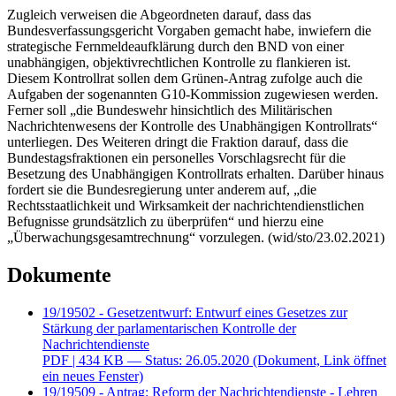
Zugleich verweisen die Abgeordneten darauf, dass das
Bundesverfassungsgericht Vorgaben gemacht habe, inwiefern die
strategische Fernmeldeaufklärung durch den BND von einer
unabhängigen, objektivrechtlichen Kontrolle zu flankieren ist.
Diesem Kontrollrat sollen dem Grünen-Antrag zufolge auch die
Aufgaben der sogenannten G10-Kommission zugewiesen werden.
Ferner soll „die Bundeswehr hinsichtlich des Militärischen
Nachrichtenwesens der Kontrolle des Unabhängigen Kontrollrats“
unterliegen. Des Weiteren dringt die Fraktion darauf, dass die
Bundestagsfraktionen ein personelles Vorschlagsrecht für die
Besetzung des Unabhängigen Kontrollrats erhalten. Darüber hinaus
fordert sie die Bundesregierung unter anderem auf, „die
Rechtsstaatlichkeit und Wirksamkeit der nachrichtendienstlichen
Befugnisse grundsätzlich zu überprüfen“ und hierzu eine
„Überwachungsgesamtrechnung“ vorzulegen. (wid/sto/23.02.2021)
Dokumente
19/19502 - Gesetzentwurf: Entwurf eines Gesetzes zur
Stärkung der parlamentarischen Kontrolle der
Nachrichtendienste
PDF
| 434 KB — Status: 26.05.2020
(Dokument, Link öffnet
ein neues Fenster)
19/19509 - Antrag: Reform der Nachrichtendienste - Lehren