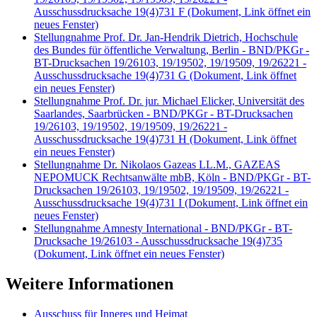
Ausschussdrucksache 19(4)731 F
(Dokument, Link öffnet ein
neues Fenster)
Stellungnahme Prof. Dr. Jan-Hendrik Dietrich, Hochschule
des Bundes für öffentliche Verwaltung, Berlin - BND/PKGr -
BT-Drucksachen 19/26103, 19/19502, 19/19509, 19/26221 -
Ausschussdrucksache 19(4)731 G
(Dokument, Link öffnet
ein neues Fenster)
Stellungnahme Prof. Dr. jur. Michael Elicker, Universität des
Saarlandes, Saarbrücken - BND/PKGr - BT-Drucksachen
19/26103, 19/19502, 19/19509, 19/26221 -
Ausschussdrucksache 19(4)731 H
(Dokument, Link öffnet
ein neues Fenster)
Stellungnahme Dr. Nikolaos Gazeas LL.M., GAZEAS
NEPOMUCK Rechtsanwälte mbB, Köln - BND/PKGr - BT-
Drucksachen 19/26103, 19/19502, 19/19509, 19/26221 -
Ausschussdrucksache 19(4)731 I
(Dokument, Link öffnet ein
neues Fenster)
Stellungnahme Amnesty International - BND/PKGr - BT-
Drucksache 19/26103 - Ausschussdrucksache 19(4)735
(Dokument, Link öffnet ein neues Fenster)
Weitere Informationen
Ausschuss für Inneres und Heimat