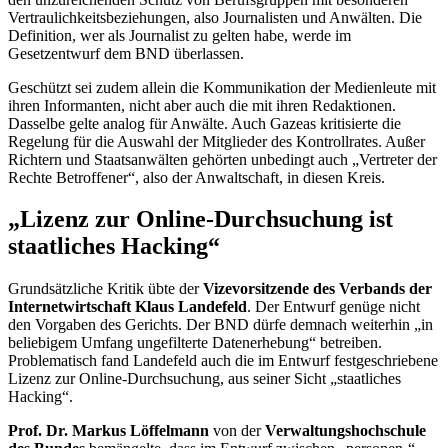
Vertraulichkeitsbeziehungen, also Journalisten und Anwälten. Die
Definition, wer als Journalist zu gelten habe, werde im
Gesetzentwurf dem BND überlassen.
Geschützt sei zudem allein die Kommunikation der Medienleute mit
ihren Informanten, nicht aber auch die mit ihren Redaktionen.
Dasselbe gelte analog für Anwälte. Auch Gazeas kritisierte die
Regelung für die Auswahl der Mitglieder des Kontrollrates. Außer
Richtern und Staatsanwälten gehörten unbedingt auch „Vertreter der
Rechte Betroffener“, also der Anwaltschaft, in diesen Kreis.
„Lizenz zur
Online
-Durchsuchung ist
staatliches
Hacking
“
Grundsätzliche Kritik übte der
Vizevorsitzende des Verbands der
Internetwirtschaft Klaus Landefeld
. Der Entwurf genüge nicht
den Vorgaben des Gerichts. Der BND dürfe demnach weiterhin „in
beliebigem Umfang ungefilterte Datenerhebung“ betreiben.
Problematisch fand Landefeld auch die im Entwurf festgeschriebene
Lizenz zur
Online-
Durchsuchung, aus seiner Sicht „staatliches
Hacking
“.
Prof. Dr. Markus Löffelmann
von der
Verwaltungshochschule