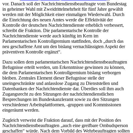
vor. Danach soll der Nachrichtendienstbeauftragte vom Bundestag
in geheimer Wahl mit Zweidrittelmehrheit für fünf Jahre gewählt
werden mit der Möglichkeit einer einmaligen Wiederwahl. Durch
die Einrichtung des neuen Amtes werde die Effektivität der
Kontrolle der deutschen Nachrichtendienste erheblich verbessert,
schreibt die Fraktion. Die parlamentarische Kontrolle der
Nachrichtendienste werde auch künftig im Kern im
Parlamentarischen Kontrollgremium stattfinden, doch „durch das
neu geschaffene Amt um den bislang vernachlässigten Aspekt der
präventiven Kontrolle ergänzt“.
Dazu sollen dem parlamentarischen Nachrichtendienstbeauftragten
Befugnisse erteilt werden, um Erkenntnisse gewinnen zu können,
die dem Parlamentarischen Kontrollgremium bislang verborgen
bleiben. Zentrales Element dieser Befugnisse stelle der
uneingeschränkte und anlasslose Zugang zu Dienststellen und
Datenbanken der Nachrichtendienste dar. Überdies soll ihm auch
Zugangsrecht zu den Sitzungen der nachrichtendienstlichen
Besprechungen im Bundeskanzleramt sowie zu den Sitzungen
verschiedener Arbeitsplattformen, -gruppen und Kommissionen
eingeräumt werden.
Zugleich verweist die Fraktion darauf, dass mit der Position des
Nachrichtendienstbeauftragten „auch eine greifbare Ombudsperson
geschaffen“ würde. Nach dem Vorbild des Wehrbeauftragten sollten