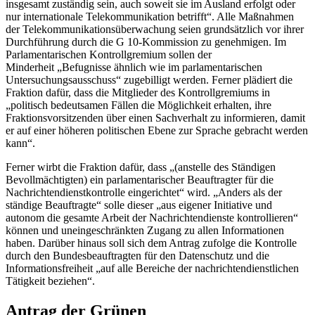
insgesamt zuständig sein, auch soweit sie im Ausland erfolgt oder
nur internationale Telekommunikation betrifft“. Alle Maßnahmen
der Telekommunikationsüberwachung seien grundsätzlich vor ihrer
Durchführung durch die G 10-Kommission zu genehmigen. Im
Parlamentarischen Kontrollgremium sollen der
Minderheit „Befugnisse ähnlich wie im parlamentarischen
Untersuchungsausschuss“ zugebilligt werden. Ferner plädiert die
Fraktion dafür, dass die Mitglieder des Kontrollgremiums in
„politisch bedeutsamen Fällen die Möglichkeit erhalten, ihre
Fraktionsvorsitzenden über einen Sachverhalt zu informieren, damit
er auf einer höheren politischen Ebene zur Sprache gebracht werden
kann“.
Ferner wirbt die Fraktion dafür, dass „(anstelle des Ständigen
Bevollmächtigten) ein parlamentarischer Beauftragter für die
Nachrichtendienstkontrolle eingerichtet“ wird. „Anders als der
ständige Beauftragte“ solle dieser „aus eigener Initiative und
autonom die gesamte Arbeit der Nachrichtendienste kontrollieren“
können und uneingeschränkten Zugang zu allen Informationen
haben. Darüber hinaus soll sich dem Antrag zufolge die Kontrolle
durch den Bundesbeauftragten für den Datenschutz und die
Informationsfreiheit „auf alle Bereiche der nachrichtendienstlichen
Tätigkeit beziehen“.
Antrag der Grünen