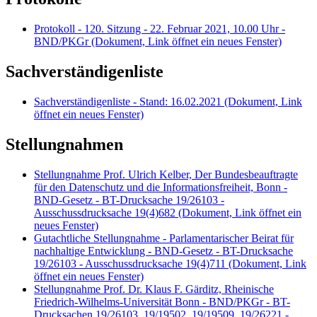
Protokoll - 120. Sitzung - 22. Februar 2021, 10.00 Uhr -
BND/PKGr
(Dokument, Link öffnet ein neues Fenster)
Sachverständigenliste
Sachverständigenliste - Stand: 16.02.2021
(Dokument, Link
öffnet ein neues Fenster)
Stellungnahmen
Stellungnahme Prof. Ulrich Kelber, Der Bundesbeauftragte
für den Datenschutz und die Informationsfreiheit, Bonn -
BND-Gesetz - BT-Drucksache 19/26103 -
Ausschussdrucksache 19(4)682
(Dokument, Link öffnet ein
neues Fenster)
Gutachtliche Stellungnahme - Parlamentarischer Beirat für
nachhaltige Entwicklung - BND-Gesetz - BT-Drucksache
19/26103 - Ausschussdrucksache 19(4)711
(Dokument, Link
öffnet ein neues Fenster)
Stellungnahme Prof. Dr. Klaus F. Gärditz, Rheinische
Friedrich-Wilhelms-Universität Bonn - BND/PKGr - BT-
Drucksachen 19/26103, 19/19502, 19/19509, 19/26221 -