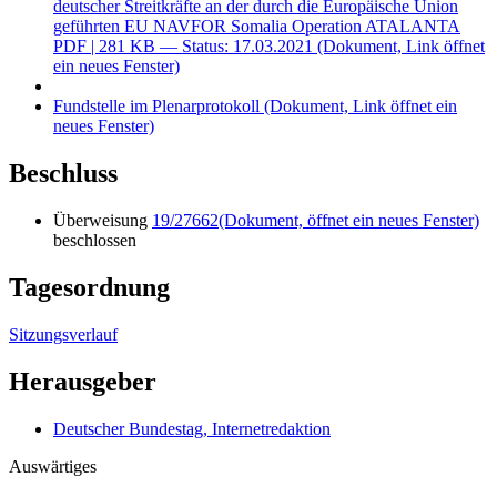
deutscher Streitkräfte an der durch die Europäische Union
geführten EU NAVFOR Somalia Operation ATALANTA
PDF
| 281 KB — Status: 17.03.2021
(Dokument, Link öffnet
ein neues Fenster)
Fundstelle im Plenarprotokoll
(Dokument, Link öffnet ein
neues Fenster)
Beschluss
Überweisung
19/27662
(Dokument, öffnet ein neues Fenster)
beschlossen
Tagesordnung
Sitzungsverlauf
Herausgeber
Deutscher Bundestag, Internetredaktion
Auswärtiges