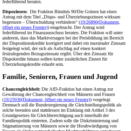
federführend beraten.
Dispozinsen:
Die Fraktion Bündnis 90/Die Grünen hat einen
Antrag mit dem Titel „Dispo- und Überziehungszinsen wirksam
begrenzen – Überschuldung verhindern“ (
19/26890
(Dokument,
öffnet ein neues Fenster)
) eingebracht. Der Antrag wird
federführend im Finanzausschuss beraten. Die Fraktion will unter
anderem, dass das Marktversagen bei der Preisbildung im Bereich
der Dispositionskredite korrigiert und dabei ein maximaler Zinssatz
festgelegt wird, der sich als Aufschlag auf einen konkret
festzulegenden Bezugszinssatz ergibt. Über den Zinssatz für
Dispokredite hinaus sollten keine zusätzlichen Zinsen für
Überziehungskredite erlaubt sein.
Familie, Senioren, Frauen und Jugend
Chancengleichheit:
Die AfD-Fraktion hat einen Antrag zur
Gewährung der Chancengleichheit von Männern und Frauen
(
19/25930
(Dokument, öffnet ein neues Fenster)
) vorgelegt.
Demnach soll die Bundesregierung die Gleichstellungspolitik als
solche beenden und stattdessen im Einklang mit Artikel 3 des
Grundgesetzes für Gleichberechtigung auch innerhalb der
Familienpolitik eintreten. Zudem solle die Diskriminierung und
Stigmatisierung von Männern sowie die Herabwürdigung von