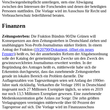
Verschwiegenheitspflicht unterliegen, stets eine Abwägung
zwischen den Interessen der Forschenden und denen der beteiligten
Personen stattfinden. Die Vorlage wird im Ausschuss für Recht und
Verbraucherschutz federführend beraten.
Finanzen
Zeitungssterben:
Die Fraktion Bündnis 90/Die Grünen will
Konsequenzen aus dem Zeitungssterben in Deutschland ziehen und
unabhängigen Non-Profit-Journalismus stärker fördern. In einem
Antrag der Fraktion (
19/20790
(Dokument, öffnet ein neues
Fenster)
) heißt es, bei der anstehenden Reform der Abgabenordnung
solle der Katalog der gemeinnützigen Zwecke um den Zweck des
gewinnzweckfreien Journalismus erweitert werden. In der
Begründung des Antrages heißt es, mittlerweile habe sich die
Erkenntnis durchgesetzt, dass das zunehmende Zeitungssterben
gerade im lokalen Bereich ein Problem darstelle. Die
Auflagenzahlen von Tageszeitungen seien seit Anfang der 1990er-
Jahre stark rückläufig. Verkauften die Verlage 1991 in Deutschland
insgesamt noch 27 Millionen Exemplare täglich, so seien es 2019
nur noch 13,5 Millionen Exemplare gewesen. Eine zunehmende
Medienkonzentration gebe Anlass zur Sorge: Die zehn größten
Verlagsgruppen vereinigten mittlerweile über 60 Prozent der
Tagespresse auf sich. Die Vorlage wird im Finanzausschuss