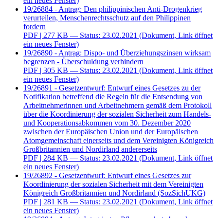
ein neues Fenster)
19/26884 - Antrag: Den philippinischen Anti-Drogenkrieg
verurteilen, Menschenrechtsschutz auf den Philippinen
fordern
PDF
| 277 KB — Status: 23.02.2021
(Dokument, Link öffnet
ein neues Fenster)
19/26890 - Antrag: Dispo- und Überziehungszinsen wirksam
begrenzen - Überschuldung verhindern
PDF
| 305 KB — Status: 23.02.2021
(Dokument, Link öffnet
ein neues Fenster)
19/26891 - Gesetzentwurf: Entwurf eines Gesetzes zu der
Notifikation betreffend die Regeln für die Entsendung von
Arbeitnehmerinnen und Arbeitnehmern gemäß dem Protokoll
über die Koordinierung der sozialen Sicherheit zum Handels-
und Kooperationsabkommen vom 30. Dezember 2020
zwischen der Europäischen Union und der Europäischen
Atomgemeinschaft einerseits und dem Vereinigten Königreich
Großbritannien und Nordirland andererseits
PDF
| 284 KB — Status: 23.02.2021
(Dokument, Link öffnet
ein neues Fenster)
19/26892 - Gesetzentwurf: Entwurf eines Gesetzes zur
Koordinierung der sozialen Sicherheit mit dem Vereinigten
Königreich Großbritannien und Nordirland (SozSichUKG)
PDF
| 281 KB — Status: 23.02.2021
(Dokument, Link öffnet
ein neues Fenster)