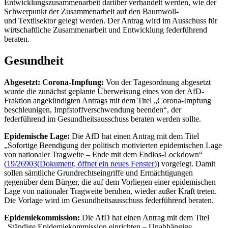
Entwicklungszusammenarbeit darüber verhandelt werden, wie der
Schwerpunkt der Zusammenarbeit auf den Baumwoll-
und Textilsektor gelegt werden. Der Antrag wird im Ausschuss für
wirtschaftliche Zusammenarbeit und Entwicklung federführend
beraten.
Gesundheit
Abgesetzt: Corona-Impfung:
Von der Tagesordnung abgesetzt
wurde die zunächst geplante Überweisung eines von der AfD-
Fraktion angekündigten Antrags mit dem Titel „Corona-Impfung
beschleunigen, Impfstoffverschwendung beenden“, der
federführend im Gesundheitsausschuss beraten werden sollte.
Epidemische Lage:
Die AfD hat einen Antrag mit dem Titel
„Sofortige Beendigung der politisch motivierten epidemischen Lage
von nationaler Tragweite – Ende mit dem Endlos-
Lockdown
“
(
19/26903
(Dokument, öffnet ein neues Fenster)
) vorgelegt. Damit
sollen sämtliche Grundrechtseingriffe und Ermächtigungen
gegenüber dem Bürger, die auf dem Vorliegen einer epidemischen
Lage von nationaler Tragweite beruhen, wieder außer Kraft treten.
Die Vorlage wird im Gesundheitsausschuss federführend beraten.
Epidemiekommission:
Die AfD hat einen Antrag mit dem Titel
„Ständige Epidemiekommission einrichten – Unabhängige,