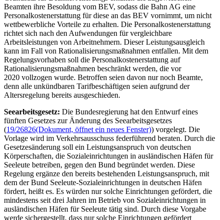
Beamten ihre Besoldung vom BEV, sodass die Bahn AG eine
Personalkostenerstattung für diese an das BEV vornimmt, um nicht
wettbewerbliche Vorteile zu erhalten. Die Personalkostenerstattung
richtet sich nach den Aufwendungen für vergleichbare
Arbeitsleistungen von Arbeitnehmern. Dieser Leistungsausgleich
kann im Fall von Rationalisierungsmaßnahmen entfallen. Mit dem
Regelungsvorhaben soll die Personalkostenerstattung auf
Rationalisierungsmaßnahmen beschränkt werden, die vor
2020 vollzogen wurde. Betroffen seien davon nur noch Beamte,
denn alle unkündbaren Tarifbeschäftigen seien aufgrund der
Altersregelung bereits ausgeschieden.
Seearbeitsgesetz:
Die Bundesregierung hat den Entwurf eines
fünften Gesetzes zur Änderung des Seearbeitsgesetzes
(
19/26826
(Dokument, öffnet ein neues Fenster)
) vorgelegt. Die
Vorlage wird im Verkehrsausschuss federführend beraten. Durch die
Gesetzesänderung soll ein Leistungsanspruch von deutschen
Körperschaften, die Sozialeinrichtungen in ausländischen Häfen für
Seeleute betreiben, gegen den Bund begründet werden. Diese
Regelung ergänze den bereits bestehenden Leistungsanspruch, mit
dem der Bund Seeleute-Sozialeinrichtungen in deutschen Häfen
fördert, heißt es. Es würden nur solche Einrichtungen gefördert, die
mindestens seit drei Jahren im Betrieb von Sozialeinrichtungen in
ausländischen Häfen für Seeleute tätig sind. Durch diese Vorgabe
werde sichergestellt, dass nur solche Einrichtungen gefördert