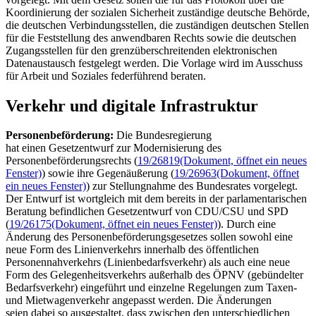
Koordinierung der sozialen Sicherheit zuständige deutsche Behörde,
die deutschen Verbindungsstellen, die zuständigen deutschen Stellen
für die Feststellung des anwendbaren Rechts sowie die deutschen
Zugangsstellen für den grenzüberschreitenden elektronischen
Datenaustausch festgelegt werden. Die Vorlage wird im Ausschuss
für Arbeit und Soziales federführend beraten.
Verkehr und digitale Infrastruktur
Personenbeförderung:
Die Bundesregierung
hat einen Gesetzentwurf zur Modernisierung des
Personenbeförderungsrechts (
19/26819
(Dokument, öffnet ein neues
Fenster)
) sowie ihre Gegenäußerung (
19/26963
(Dokument, öffnet
ein neues Fenster)
) zur Stellungnahme des Bundesrates vorgelegt.
Der Entwurf ist wortgleich mit dem bereits in der parlamentarischen
Beratung befindlichen Gesetzentwurf von CDU/CSU und SPD
(
19/26175
(Dokument, öffnet ein neues Fenster)
). Durch eine
Änderung des Personenbeförderungsgesetzes sollen sowohl eine
neue Form des Linienverkehrs innerhalb des öffentlichen
Personennahverkehrs (Linienbedarfsverkehr) als auch eine neue
Form des Gelegenheitsverkehrs außerhalb des ÖPNV (gebündelter
Bedarfsverkehr) eingeführt und einzelne Regelungen zum Taxen-
und Mietwagenverkehr angepasst werden. Die Änderungen
seien dabei so ausgestaltet, dass zwischen den unterschiedlichen