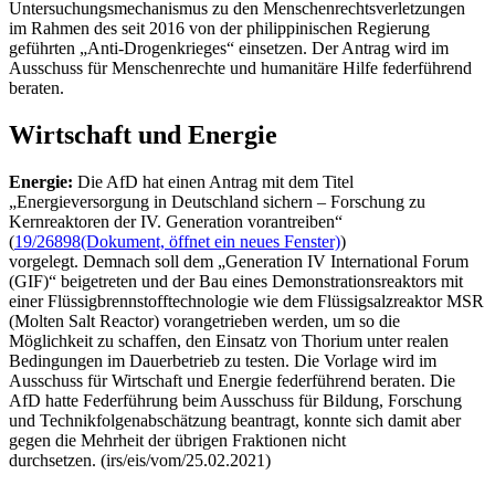
Untersuchungsmechanismus zu den Menschenrechtsverletzungen
im Rahmen des seit 2016 von der philippinischen Regierung
geführten „Anti-Drogenkrieges“ einsetzen. Der Antrag wird im
Ausschuss für Menschenrechte und humanitäre Hilfe federführend
beraten.
Wirtschaft und Energie
Energie:
Die AfD hat einen Antrag mit dem Titel
„Energieversorgung in Deutschland sichern – Forschung zu
Kernreaktoren der IV. Generation vorantreiben“
(
19/26898
(Dokument, öffnet ein neues Fenster)
)
vorgelegt. Demnach soll dem „
Generation IV International Forum
(GIF)“ beigetreten und der Bau eines Demonstrationsreaktors mit
einer Flüssigbrennstofftechnologie wie dem Flüssigsalzreaktor MSR
(
Molten Salt Reactor
) vorangetrieben werden, um so die
Möglichkeit zu schaffen, den Einsatz von Thorium unter realen
Bedingungen im Dauerbetrieb zu testen. Die Vorlage wird im
Ausschuss für Wirtschaft und Energie federführend beraten. Die
AfD hatte Federführung beim Ausschuss für Bildung, Forschung
und Technikfolgenabschätzung beantragt, konnte sich damit aber
gegen die Mehrheit der übrigen Fraktionen nicht
durchsetzen. (irs/eis/vom/25.02.2021)