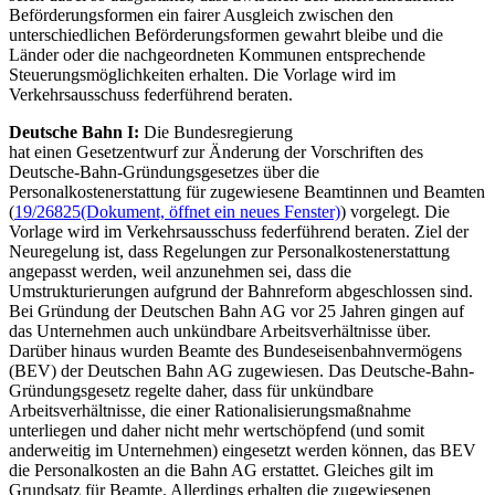
Beförderungsformen ein fairer Ausgleich zwischen den
unterschiedlichen Beförderungsformen gewahrt bleibe und die
Länder oder die nachgeordneten Kommunen entsprechende
Steuerungsmöglichkeiten erhalten. Die Vorlage wird im
Verkehrsausschuss federführend beraten.
Deutsche Bahn I:
Die Bundesregierung
hat einen Gesetzentwurf zur Änderung der Vorschriften des
Deutsche-Bahn-Gründungsgesetzes über die
Personalkostenerstattung für zugewiesene Beamtinnen und Beamten
(
19/26825
(Dokument, öffnet ein neues Fenster)
) vorgelegt. Die
Vorlage wird im Verkehrsausschuss federführend beraten. Ziel der
Neuregelung ist, dass Regelungen zur Personalkostenerstattung
angepasst werden, weil anzunehmen sei, dass die
Umstrukturierungen aufgrund der Bahnreform abgeschlossen sind.
Bei Gründung der Deutschen Bahn AG vor 25 Jahren gingen auf
das Unternehmen auch unkündbare Arbeitsverhältnisse über.
Darüber hinaus wurden Beamte des Bundeseisenbahnvermögens
(BEV) der Deutschen Bahn AG zugewiesen. Das Deutsche-Bahn-
Gründungsgesetz regelte daher, dass für unkündbare
Arbeitsverhältnisse, die einer Rationalisierungsmaßnahme
unterliegen und daher nicht mehr wertschöpfend (und somit
anderweitig im Unternehmen) eingesetzt werden können, das BEV
die Personalkosten an die Bahn AG erstattet. Gleiches gilt im
Grundsatz für Beamte. Allerdings erhalten die zugewiesenen