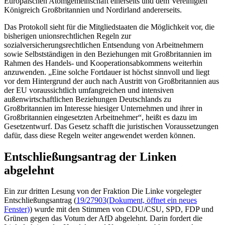
Europäischen Atomgemeinschaft einerseits und dem Vereinigten
Königreich Großbritannien und Nordirland andererseits.
Das Protokoll sieht für die Mitgliedstaaten die Möglichkeit vor, die
bisherigen unionsrechtlichen Regeln zur
sozialversicherungsrechtlichen Entsendung von Arbeitnehmern
sowie Selbstständigen in den Beziehungen mit Großbritannien im
Rahmen des Handels- und Kooperationsabkommens weiterhin
anzuwenden. „Eine solche Fortdauer ist höchst sinnvoll und liegt
vor dem Hintergrund der auch nach Austritt von Großbritannien aus
der EU voraussichtlich umfangreichen und intensiven
außenwirtschaftlichen Beziehungen Deutschlands zu
Großbritannien im Interesse hiesiger Unternehmen und ihrer in
Großbritannien eingesetzten Arbeitnehmer“, heißt es dazu im
Gesetzentwurf. Das Gesetz schafft die juristischen Voraussetzungen
dafür, dass diese Regeln weiter angewendet werden können.
Entschließungsantrag der Linken
abgelehnt
Ein zur dritten Lesung von der Fraktion Die Linke vorgelegter
Entschließungsantrag (
19/27903
(Dokument, öffnet ein neues
Fenster)
) wurde mit den Stimmen von CDU/CSU, SPD, FDP und
Grünen gegen das Votum der AfD abgelehnt. Darin fordert die