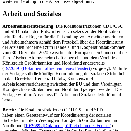
weiteren Beratung in die Ausschüsse abgestimmt:
Arbeit und Soziales
Arbeitnehmerentsendung:
Die Koalitionsfraktionen CDU/CSU
und SPD haben den Entwurf eines Gesetzes zu der Notifikation
betreffend die Regeln für die Entsendung von Arbeitnehmerinnen
und Arbeitnehmern gemäß dem Protokoll über die Koordinierung
der sozialen Sicherheit zum Handels- und Kooperationsabkommen
vom 30. Dezember 2020 zwischen der Europäischen Union und der
Europäischen Atomgemeinschaft einerseits und dem Vereinigten
Königreich Großbritannien und Nordirland andererseits
(
19/26891
(Dokument, öffnet ein neues Fenster)
) vorgelegt. Mithilfe
der Vorlage soll die künftige Koordinierung der sozialen Sicherheit
in den Bereichen Renten-, Unfall-, Kranken- und
Arbeitslosenversicherung zwischen der EU und dem Vereinigten
Königreich Großbritannien und Nordirland geregelt werden. Die
Vorlage wird im Ausschuss für Arbeit und Soziales federführend
beraten.
Brexit:
Die Koalitionsfraktionen CDU/CSU und SPD
haben einen Gesetzentwurf zur Koordinierung der sozialen
Sicherheit mit dem Vereinigten Königreich Großbritannien und
Nordirland (
19/26892
(Dokument, öffnet ein neues Fenster)
)
vorgelegt. Mit dem Gesetz sollen die für das Protokoll über die