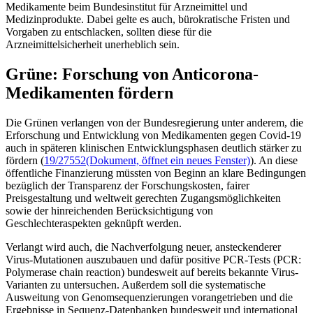
Medikamente beim Bundesinstitut für Arzneimittel und
Medizinprodukte. Dabei gelte es auch, bürokratische Fristen und
Vorgaben zu entschlacken, sollten diese für die
Arzneimittelsicherheit unerheblich sein.
Grüne: Forschung von Anticorona-
Medikamenten fördern
Die Grünen verlangen von der Bundesregierung unter anderem, die
Erforschung und Entwicklung von Medikamenten gegen Covid-19
auch in späteren klinischen Entwicklungsphasen deutlich stärker zu
fördern (
19/27552
(Dokument, öffnet ein neues Fenster)
). An diese
öffentliche Finanzierung müssten von Beginn an klare Bedingungen
bezüglich der Transparenz der Forschungskosten, fairer
Preisgestaltung und weltweit gerechten Zugangsmöglichkeiten
sowie der hinreichenden Berücksichtigung von
Geschlechteraspekten geknüpft werden.
Verlangt wird auch, die Nachverfolgung neuer, ansteckenderer
Virus-Mutationen auszubauen und dafür positive
PCR-
Tests (PCR:
Polymerase chain reaction
) bundesweit auf bereits bekannte Virus-
Varianten zu untersuchen. Außerdem soll die systematische
Ausweitung von Genomsequenzierungen vorangetrieben und die
Ergebnisse in Sequenz-Datenbanken bundesweit und international