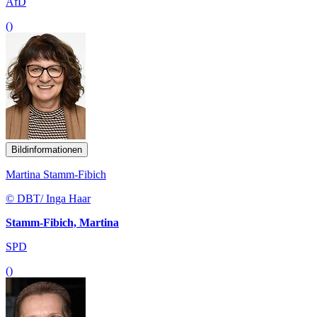
AfD
()
Bildinformationen
Martina Stamm-Fibich
© DBT/ Inga Haar
Stamm-Fibich, Martina
SPD
()