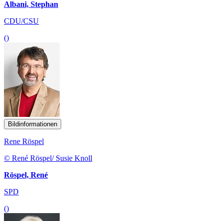
Albani, Stephan
CDU/CSU
()
Bildinformationen
Rene Röspel
© René Röspel/ Susie Knoll
Röspel, René
SPD
()