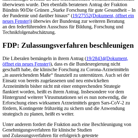
überwiesen wurde. Den ebenfalls beratenen Antrag der Fraktion
Bündnis 90/Die Grünen „Starke Forschung für gute Gesundheit – In
der Pandemie und darüber hinaus“ (
19/27552
(Dokument, öffnet ein
neues Fenster)
) überwies der Bundestag zur weiteren Beratung
an den federführenden Ausschuss für Bildung, Forschung und
Technikfolgenabschätzung.
FDP: Zulassungsverfahren beschleunigen
Die Liberalen bemängeln in ihrem Antrag (
19/28434
(Dokument,
öffnet ein neues Fenster)
), dass es die Bundesregierung nicht
geschafft habe, die klinische Forschung zu Corona-Arzneimitteln
„in ausreichendem Maße“ finanziell zu unterstützen. Auch sei der
Einsatz von bereits zugelassenen und neu entwickelten
Arzneimitteln bisher nicht mit einer entsprechenden Strategie
flankiert worden, heißt es ihrem Antrag. Insbesondere vor dem
Hintergrund weiterer Virusmutationen sei es nun notwendig, die
Erforschung eines wirksamen Arzneimittels gegen Sars-CoV-2 zu
fördern, Kontingente frühzeitig zu sichern und die Anwendung
strategisch zu planen, heißt es weiter.
Unter anderem fordert die Fraktion auch eine Beschleunigung von
Genehmigungsverfahren für klinische Studien
und Zulassungsverfahren für erfolgreich getestete