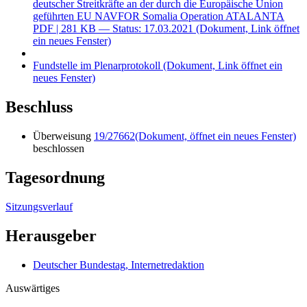
deutscher Streitkräfte an der durch die Europäische Union
geführten EU NAVFOR Somalia Operation ATALANTA
PDF
| 281 KB — Status: 17.03.2021
(Dokument, Link öffnet
ein neues Fenster)
Fundstelle im Plenarprotokoll
(Dokument, Link öffnet ein
neues Fenster)
Beschluss
Überweisung
19/27662
(Dokument, öffnet ein neues Fenster)
beschlossen
Tagesordnung
Sitzungsverlauf
Herausgeber
Deutscher Bundestag, Internetredaktion
Auswärtiges