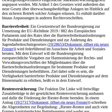
angepasst werden. Mit Artikel 3 des Gesetzes wird außerdem das
neue Gesetz über überwachungsbedürftige Anlagen im Hinblick auf
den sicheren Betrieb solcher Anlagen erlassen. Es enthält darüber
hinaus Anpassungen in anderen Rechtsvorschriften.
Barrierefreiheit
: Ein Gesetzentwurf der Bundesregierung zur
Umsetzung der EU-Richtlinie 2019 / 882 des Europäischen
Parlaments und des Rates über die Barrierefreiheitsanforderungen
für Produkte und Dienstleistungen und zur Änderung des
Jugendarbeitsschutzgesetzes (
19/28653
(Dokument, öffnet ein neues
Fenster)
) wird federführend im Ausschuss für Arbeit und Soziales
beraten. Mit dem Entwurf will die Bundesregierung
europarechtliche Vorgaben zur Harmonisierung der Rechts- und
Verwaltungsvorschriften der Mitgliedstaaten über die
Barrierefreiheitsanforderungen für bestimmte Produkte und
Dienstleistungen herbeiführen. Ziel dabei solle es sein, die
Verfügbarkeit barrierefreier Produkte und Dienstleistungen auf dem
Binnenmarkt zu erhöhen, heißt es in dem Entwurf.
Rentenversicherung
: Die Fraktion Die Linke will freiwillige
Zusatzbeiträge in der gesetzlichen Rentenversicherung ausbauen
und dafür die Förderung der Riester-Rente beenden. In einem
Antrag (
19/27317
(Dokument, öffnet ein neues Fenster)
) schreiben
die Abgeordneten zur Begründung: „Riester-Renten und auch viele
Formen kapitalgedeckter Betriebsrenten sind weder aus