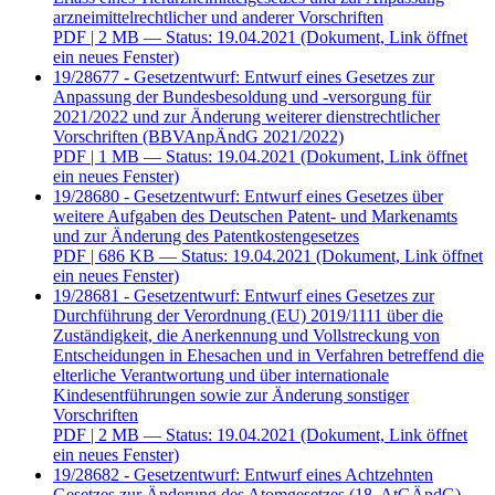
arzneimittelrechtlicher und anderer Vorschriften
PDF
| 2 MB — Status: 19.04.2021
(Dokument, Link öffnet
ein neues Fenster)
19/28677 - Gesetzentwurf: Entwurf eines Gesetzes zur
Anpassung der Bundesbesoldung und -versorgung für
2021/2022 und zur Änderung weiterer dienstrechtlicher
Vorschriften (BBVAnpÄndG 2021/2022)
PDF
| 1 MB — Status: 19.04.2021
(Dokument, Link öffnet
ein neues Fenster)
19/28680 - Gesetzentwurf: Entwurf eines Gesetzes über
weitere Aufgaben des Deutschen Patent- und Markenamts
und zur Änderung des Patentkostengesetzes
PDF
| 686 KB — Status: 19.04.2021
(Dokument, Link öffnet
ein neues Fenster)
19/28681 - Gesetzentwurf: Entwurf eines Gesetzes zur
Durchführung der Verordnung (EU) 2019/1111 über die
Zuständigkeit, die Anerkennung und Vollstreckung von
Entscheidungen in Ehesachen und in Verfahren betreffend die
elterliche Verantwortung und über internationale
Kindesentführungen sowie zur Änderung sonstiger
Vorschriften
PDF
| 2 MB — Status: 19.04.2021
(Dokument, Link öffnet
ein neues Fenster)
19/28682 - Gesetzentwurf: Entwurf eines Achtzehnten
Gesetzes zur Änderung des Atomgesetzes (18. AtGÄndG)