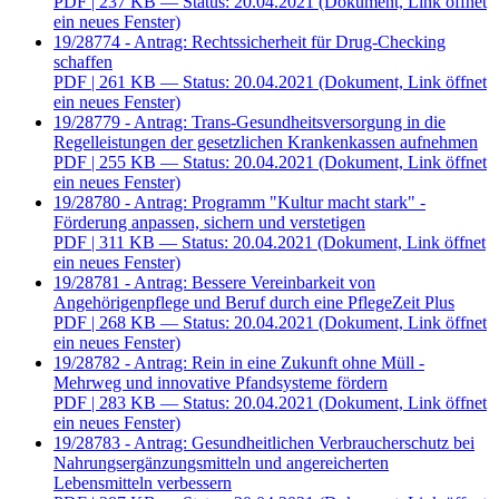
PDF
| 237 KB — Status: 20.04.2021
(Dokument, Link öffnet
ein neues Fenster)
19/28774 - Antrag: Rechtssicherheit für Drug-Checking
schaffen
PDF
| 261 KB — Status: 20.04.2021
(Dokument, Link öffnet
ein neues Fenster)
19/28779 - Antrag: Trans-Gesundheitsversorgung in die
Regelleistungen der gesetzlichen Krankenkassen aufnehmen
PDF
| 255 KB — Status: 20.04.2021
(Dokument, Link öffnet
ein neues Fenster)
19/28780 - Antrag: Programm "Kultur macht stark" -
Förderung anpassen, sichern und verstetigen
PDF
| 311 KB — Status: 20.04.2021
(Dokument, Link öffnet
ein neues Fenster)
19/28781 - Antrag: Bessere Vereinbarkeit von
Angehörigenpflege und Beruf durch eine PflegeZeit Plus
PDF
| 268 KB — Status: 20.04.2021
(Dokument, Link öffnet
ein neues Fenster)
19/28782 - Antrag: Rein in eine Zukunft ohne Müll -
Mehrweg und innovative Pfandsysteme fördern
PDF
| 283 KB — Status: 20.04.2021
(Dokument, Link öffnet
ein neues Fenster)
19/28783 - Antrag: Gesundheitlichen Verbraucherschutz bei
Nahrungsergänzungsmitteln und angereicherten
Lebensmitteln verbessern