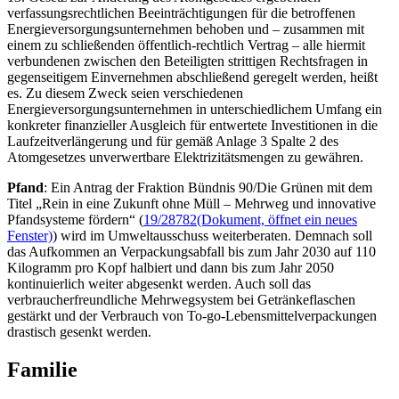
verfassungsrechtlichen Beeinträchtigungen für die betroffenen
Energieversorgungsunternehmen behoben und – zusammen mit
einem zu schließenden öffentlich-rechtlich Vertrag – alle hiermit
verbundenen zwischen den Beteiligten strittigen Rechtsfragen in
gegenseitigem Einvernehmen abschließend geregelt werden, heißt
es. Zu diesem Zweck seien verschiedenen
Energieversorgungsunternehmen in unterschiedlichem Umfang ein
konkreter finanzieller Ausgleich für entwertete Investitionen in die
Laufzeitverlängerung und für gemäß Anlage 3 Spalte 2 des
Atomgesetzes unverwertbare Elektrizitätsmengen zu gewähren.
Pfand
: Ein Antrag der Fraktion Bündnis 90/Die Grünen mit dem
Titel „Rein in eine Zukunft ohne Müll – Mehrweg und innovative
Pfandsysteme fördern“ (
19/28782
(Dokument, öffnet ein neues
Fenster)
) wird im Umweltausschuss weiterberaten. Demnach soll
das Aufkommen an Verpackungsabfall bis zum Jahr 2030 auf 110
Kilogramm pro Kopf halbiert und dann bis zum Jahr 2050
kontinuierlich weiter abgesenkt werden. Auch soll das
verbraucherfreundliche Mehrwegsystem bei Getränkeflaschen
gestärkt und der Verbrauch von
To-go
-Lebensmittelverpackungen
drastisch gesenkt werden.
Familie