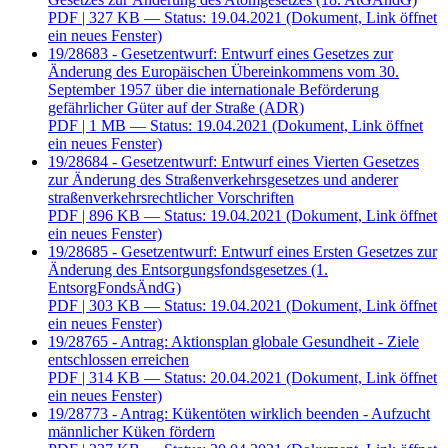
PDF
| 327 KB — Status: 19.04.2021
(Dokument, Link öffnet
ein neues Fenster)
19/28683 - Gesetzentwurf: Entwurf eines Gesetzes zur
Änderung des Europäischen Übereinkommens vom 30.
September 1957 über die internationale Beförderung
gefährlicher Güter auf der Straße (ADR)
PDF
| 1 MB — Status: 19.04.2021
(Dokument, Link öffnet
ein neues Fenster)
19/28684 - Gesetzentwurf: Entwurf eines Vierten Gesetzes
zur Änderung des Straßenverkehrsgesetzes und anderer
straßenverkehrsrechtlicher Vorschriften
PDF
| 896 KB — Status: 19.04.2021
(Dokument, Link öffnet
ein neues Fenster)
19/28685 - Gesetzentwurf: Entwurf eines Ersten Gesetzes zur
Änderung des Entsorgungsfondsgesetzes (1.
EntsorgFondsÄndG)
PDF
| 303 KB — Status: 19.04.2021
(Dokument, Link öffnet
ein neues Fenster)
19/28765 - Antrag: Aktionsplan globale Gesundheit - Ziele
entschlossen erreichen
PDF
| 314 KB — Status: 20.04.2021
(Dokument, Link öffnet
ein neues Fenster)
19/28773 - Antrag: Kükentöten wirklich beenden - Aufzucht
männlicher Küken fördern