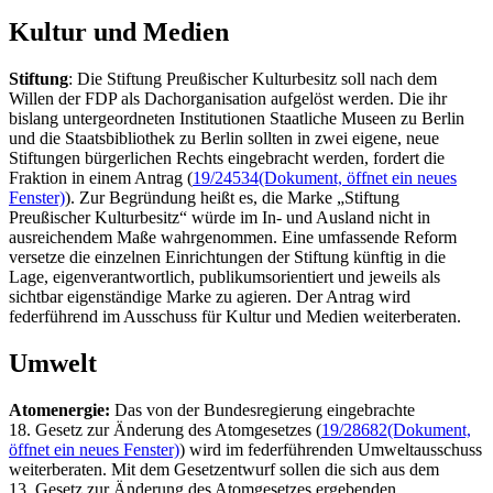
Kultur und Medien
Stiftung
: Die Stiftung Preußischer Kulturbesitz soll nach dem
Willen der FDP als Dachorganisation aufgelöst werden. Die ihr
bislang untergeordneten Institutionen Staatliche Museen zu Berlin
und die Staatsbibliothek zu Berlin sollten in zwei eigene, neue
Stiftungen bürgerlichen Rechts eingebracht werden, fordert die
Fraktion in einem Antrag (
19/24534
(Dokument, öffnet ein neues
Fenster)
). Zur Begründung heißt es, die Marke „Stiftung
Preußischer Kulturbesitz“ würde im In- und Ausland nicht in
ausreichendem Maße wahrgenommen. Eine umfassende Reform
versetze die einzelnen Einrichtungen der Stiftung künftig in die
Lage, eigenverantwortlich, publikumsorientiert und jeweils als
sichtbar eigenständige Marke zu agieren. Der Antrag wird
federführend im Ausschuss für Kultur und Medien weiterberaten.
Umwelt
Atomenergie:
Das von der Bundesregierung eingebrachte
18. Gesetz zur Änderung des Atomgesetzes (
19/28682
(Dokument,
öffnet ein neues Fenster)
) wird im federführenden Umweltausschuss
weiterberaten. Mit dem Gesetzentwurf sollen die sich aus dem
13. Gesetz zur Änderung des Atomgesetzes ergebenden