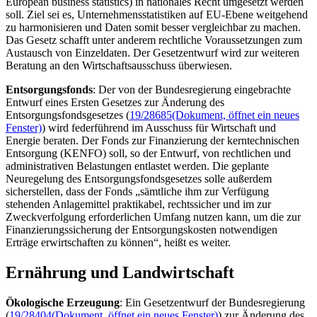
European business statistics
) in nationales Recht umgesetzt werden
soll. Ziel sei es, Unternehmensstatistiken auf EU-Ebene weitgehend
zu harmonisieren und Daten somit besser vergleichbar zu machen.
Das Gesetz schafft unter anderem rechtliche Voraussetzungen zum
Austausch von Einzeldaten. Der Gesetzentwurf wird zur weiteren
Beratung an den Wirtschaftsausschuss überwiesen.
Entsorgungsfonds
: Der von der Bundesregierung eingebrachte
Entwurf eines Ersten Gesetzes zur Änderung des
Entsorgungsfondsgesetzes (
19/28685
(Dokument, öffnet ein neues
Fenster)
) wird federführend im Ausschuss für Wirtschaft und
Energie beraten. Der
Fonds
zur Finanzierung der kerntechnischen
Entsorgung (KENFO) soll, so der Entwurf, von rechtlichen und
administrativen Belastungen entlastet werden. Die geplante
Neuregelung des Entsorgungsfondsgesetzes solle außerdem
sicherstellen, dass der
Fonds
„sämtliche ihm zur Verfügung
stehenden Anlagemittel praktikabel, rechtssicher und im zur
Zweckverfolgung erforderlichen Umfang nutzen kann, um die zur
Finanzierungssicherung der Entsorgungskosten notwendigen
Erträge erwirtschaften zu können“, heißt es weiter.
Ernährung und Landwirtschaft
Ökologische Erzeugung
: Ein Gesetzentwurf der Bundesregierung
(
19/28404
(Dokument, öffnet ein neues Fenster)
) zur Änderung des