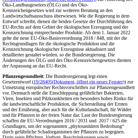
Öko-Landbaugesetzes (ÖLG) und des Öko-
Kennzeichengesetzes wird zur weiteren Beratung an den
Landwirtschaftsausschuss überwiesen. Wie die Regierung in dem
Entwurf schreibt, dienen die beiden Gesetze der Durchführung des
EU-Rechts auf dem Gebiet der ökologischen Erzeugung und der
Kennzeichnung entsprechender Produkte. Ab dem 1. Januar 2022
gelte die neue EU-Öko-Basisverordnung 2018 / 848, mit der die
Rechtsgrundlagen für die ökologische Produktion und die
Kennzeichnung ökologischer Erzeugnisse aktualisiert und
detaillierter gestaltet würden, so die Bundesregierung. Die
Änderungen des ÖLG und des Öko-Kennzeichengesetzes dienten
der Anpassung an das EU-Recht.
Pflanzengesundheit
: Die Bundesregierung legt einen
Gesetzentwurf (
19/28405
(Dokument, öffnet ein neues Fenster)
) zur
Umsetzung europäischer Rechtsvorschriften zur Pflanzengesundheit
vor. Demnach stelle die Einschleppung gefährlicher Bakterien,
Viren, Insekten und Pilzkrankheiten ein besonders hohes Risiko für
die landwirtschaftliche Produktion, die Sicherstellung der Ernten
und der Ernährung, aber auch für die Kulturlandschaft, für Wälder
und für Pflanzen in der freien Natur dar. Laut der Bundesregierung
schaffen die EU-Verordnungen 2016 / 2031 und 2017 / 625 die
Grundlagen, um der sogenannten „phytosanitären Bedrohung“
durch gefährliche Schadorganismen der Pflanzen zu begegnen.
Darin seien Pflichten, Verbote, Beschränkungen sowie