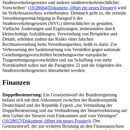
Straßenverkehrsgesetzes und anderer straßenverkehrsrechtlicher
Vorschriften“ (
19/28684
(Dokument, öffnet ein neues Fenster)
) wird
im Verkehrsausschuss weiterberaten. Demnach gelte es, die zentrale
Verordnungsermächtigung in Paragraf 6 des
Straßenverkehrsgesetzes (StVG) übersichtlicher zu gestalten.
Vielfache Änderungen und Ergänzungen, insbesondere durch
kleinschrittige Aufzählungen, Verwendung von Beispielen und
Details, erhöhten zudem das Risiko einer falschen
Rechtsanwendung beim Verordnungserlass, heißt es darin. Zur
Verbesserung der Sanktionierung von Verstößen gegen nationale
Genehmigungsvorschriften beziehungsweise europäische
Typgenehmigungsvorschriften und zur Schaffung von mehr
Normklarheit sollen nun die Paragrafen 23 und die folgenden des
Straßenverkehrsgesetzes überarbeitet werden.
Finanzen
Doppelbesteuerung:
Ein Gesetzentwurf der Bundesregierung
befasst sich mit dem Abkommen zwischen der Bundesrepublik
Deutschland und der Republik Zypern „zur Vermeidung der
Doppelbesteuerung und zur Verhinderung der Steuerverkürzung auf
dem Gebiet der Steuern vom Einkommen und vom Vermögen“
(
19/28657
(Dokument, öffnet ein neues Fenster)
). Der
Gesetzentwurf, der zur weiteren Beratung an den Finanzausschuss