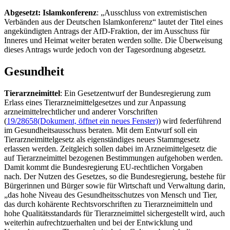
Abgesetzt: Islamkonferenz
: „Ausschluss von extremistischen
Verbänden aus der Deutschen Islamkonferenz“ lautet der Titel eines
angekündigten Antrags der AfD-Fraktion, der im Ausschuss für
Inneres und Heimat weiter beraten werden sollte. Die Überweisung
dieses Antrags wurde jedoch von der Tagesordnung abgesetzt.
Gesundheit
Tierarzneimittel
: Ein Gesetzentwurf der Bundesregierung zum
Erlass eines Tierarzneimittelgesetzes und zur Anpassung
arzneimittelrechtlicher und anderer Vorschriften
(
19/28658
(Dokument, öffnet ein neues Fenster)
) wird federführend
im Gesundheitsausschuss beraten. Mit dem Entwurf soll ein
Tierarzneimittelgesetz als eigenständiges neues Stammgesetz
erlassen werden. Zeitgleich sollen dabei im Arzneimittelgesetz die
auf Tierarzneimittel bezogenen Bestimmungen aufgehoben werden.
Damit kommt die Bundesregierung EU-rechtlichen Vorgaben
nach. Der Nutzen des Gesetzes, so die Bundesregierung, bestehe für
Bürgerinnen und Bürger sowie für Wirtschaft und Verwaltung darin,
„das hohe Niveau des Gesundheitsschutzes von Mensch und Tier,
das durch kohärente Rechtsvorschriften zu Tierarzneimitteln und
hohe Qualitätsstandards für Tierarzneimittel sichergestellt wird, auch
weiterhin aufrechtzuerhalten und bei der Entwicklung und