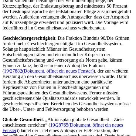
Dafür sollten die Leistungen der Verhinderungspflege, der
Kurzzeitpflege, der Entlastungsbetrag und mindestens 50 Prozent
der Leistungsansprüche der teilstationären Pflege zusammengeführt
werden. Außerdem verlangen die Antragsteller, dass der Anspruch
auf Kurzzeitpflege erweitert und präzisiert wird. Die Vorlage wird
federführend im Gesundheitsausschuss weiterberaten.
Geschlechtergerechtigkeit
: Die Fraktion Bündnis 90/Die Grünen
fordert mehr Geschlechtergerechtigkeit im Gesundheitssystem.
Solange hauptsächlich Männer im Gesundheitssystem
Entscheidungen träfen und ein männlicher Körper in der
Gesundheitsforschung und -versorgung als Norm gelte, kämen
Frauen zu kurz, heißt es in einem Antrag der Fraktion
(
19/27882
(Dokument, öffnet ein neues Fenster)
), der zur weiteren
Beratung an den Gesundheitsausschuss überwiesen wurde. Darin
fordern die Abgeordneten unter anderem eine paritätische
Repräsentanz von Frauen in Entscheidungsgremien und
Führungspositionen des Gesundheitswesens. Ferner müssten
geschlechtersensible Qualitätsstandards entwickelt werden. In
geschlechterspezifischen Bereichen des Gesundheitssystems müsse
die Über-, Unter- und Fehlversorgung behoben werden.
Globale Gesundheit
: „Aktionsplan globale Gesundheit – Ziele
entschlossen erreichen“ (
19/28765
(Dokument, öffnet ein neues
Fenster)
) lautet der Titel eines Antrags der FDP-Fraktion, der
federführend im Gesundheitsausschuss beraten wird. Darin fordern