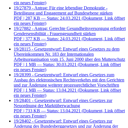
ein neues Fenster)
19/27879 - Antrag: Für eine lebendige Demokratie -
Beteiligung und Engagement auf Bundesebene stärken
PDF
| 287 KB — Status: 24.03.2021
(Dokument, Link öffnet
ein neues Fenster)
19/27882 - Antrag: Gerechte Gesundheitsversorgung erfordert
Gendersensibilität - Frauengesundheit stärken
PDF
| 377 KB — Status: 24.03.2021
(Dokument, Link öffnet
ein neues Fenster)
19/28115 - Gesetzentwurf: Entwurf eines Gesetzes zu dem
Übereinkommen Nr. 183 der Internationalen
Arbeitsorganisation vom 15. Juni 2000 über den Mutterschutz
PDF
| 1 MB — Status: 30.03.2021
(Dokument, Link öffnet
ein neues Fenster)
19/28399 - Gesetzentwurf: Entwurf eines Gesetzes zum
Ausbau des elektronischen Rechtsverkehrs mit den Gerichten
und zur Änderung weiterer prozessrechtlicher Vorschriften
PDF
| 1 MB — Status: 13.04.2021
(Dokument, Link öffnet
ein neues Fenster)
19/28401 - Gesetzentwurf: Entwurf eines Gesetzes zur
Neuordnung der Marktüberwachung
PDF
| 733 KB — Status: 13.04.2021
(Dokument, Link öffnet
ein neues Fenster)
19/28402 - Gesetzentwurf: Entwurf eines Gesetzes zur
Änderung des Bundesberggesetzes und zur Änderung der