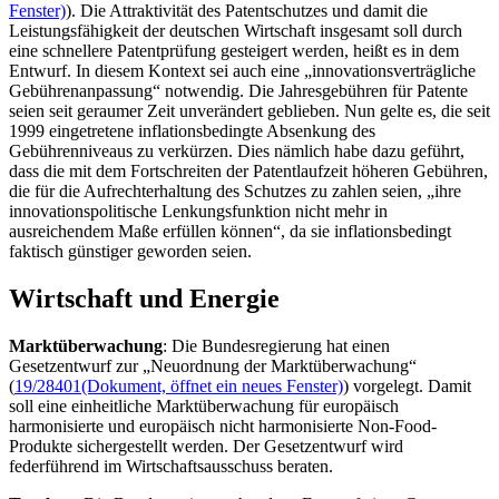
Fenster)
). Die Attraktivität des Patentschutzes und damit die
Leistungsfähigkeit der deutschen Wirtschaft insgesamt soll durch
eine schnellere Patentprüfung gesteigert werden, heißt es in dem
Entwurf. In diesem Kontext sei auch eine „innovationsverträgliche
Gebührenanpassung“ notwendig. Die Jahresgebühren für Patente
seien seit geraumer Zeit unverändert geblieben. Nun gelte es, die seit
1999 eingetretene inflationsbedingte Absenkung des
Gebührenniveaus zu verkürzen. Dies nämlich habe dazu geführt,
dass die mit dem Fortschreiten der Patentlaufzeit höheren Gebühren,
die für die Aufrechterhaltung des Schutzes zu zahlen seien, „ihre
innovationspolitische Lenkungsfunktion nicht mehr in
ausreichendem Maße erfüllen können“, da sie inflationsbedingt
faktisch günstiger geworden seien.
Wirtschaft und Energie
Marktüberwachung
: Die Bundesregierung hat einen
Gesetzentwurf zur „Neuordnung der Marktüberwachung“
(
19/28401
(Dokument, öffnet ein neues Fenster)
) vorgelegt. Damit
soll eine einheitliche Marktüberwachung für europäisch
harmonisierte und europäisch nicht harmonisierte
Non-Food
-
Produkte sichergestellt werden. Der Gesetzentwurf wird
federführend im Wirtschaftsausschuss beraten.