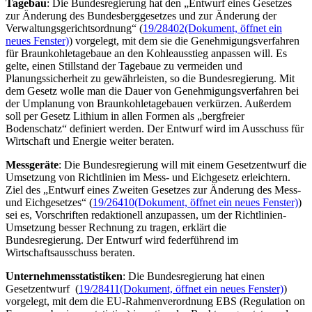
Tagebau
: Die Bundesregierung hat den „Entwurf eines Gesetzes
zur Änderung des Bundesberggesetzes und zur Änderung der
Verwaltungsgerichtsordnung“ (
19/28402
(Dokument, öffnet ein
neues Fenster)
) vorgelegt, mit dem sie die Genehmigungsverfahren
für Braunkohletagebaue an den Kohleausstieg anpassen will. Es
gelte, einen Stillstand der Tagebaue zu vermeiden und
Planungssicherheit zu gewährleisten, so die Bundesregierung. Mit
dem Gesetz wolle man die Dauer von Genehmigungsverfahren bei
der Umplanung von Braunkohletagebauen verkürzen. Außerdem
soll per Gesetz Lithium in allen Formen als „bergfreier
Bodenschatz“ definiert werden. Der Entwurf wird im Ausschuss für
Wirtschaft und Energie weiter beraten.
Messgeräte
: Die Bundesregierung will mit einem Gesetzentwurf die
Umsetzung von Richtlinien im Mess- und Eichgesetz erleichtern.
Ziel des „Entwurf eines Zweiten Gesetzes zur Änderung des Mess-
und Eichgesetzes“ (
19/26410
(Dokument, öffnet ein neues Fenster)
)
sei es, Vorschriften redaktionell anzupassen, um der Richtlinien-
Umsetzung besser Rechnung zu tragen, erklärt die
Bundesregierung. Der Entwurf wird federführend im
Wirtschaftsausschuss beraten.
Unternehmensstatistiken
: Die Bundesregierung hat einen
Gesetzentwurf (
19/28411
(Dokument, öffnet ein neues Fenster)
)
vorgelegt, mit dem die EU-Rahmenverordnung EBS (
Regulation on