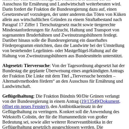
Ausschuss für Ernährung und Landwirtschaft weiterberaten wird.
Darin fordert die Fraktion die Bundesregierung dazu auf, einen
Gesetzentwurf vorzulegen, der unter anderem das Töten von Küken
allein aus wirtschaftlichen Gründen zu einem Straftatbestand nach
Paragraf 17 Ziffer 1 Tierschutzgesetz macht sowie tiergerechte
Mindestanforderungen für Aufzucht, Haltung und Transport von
sogenannten Bruderhähnen und Zweinutzungshühnern festlegt.
Darüber hinaus solle die Bundesregierung ein dauerhaftes
Förderprogramm einrichten, dass die Landwirte bei der Umstellung
von bestehender Legelinien- oder Mastgeflügel-Haltung auf die
Haltung von Zweinutzungshühnern aus Bundesmitteln unterstützt.
Abgesetzt: Tierversuche
: Von der Tagesordnung abgesetzt hat der
Bundestag die geplante Überweisung eines angekündigten Antrags
der Fraktion Die Linke mit dem Titel „Tierversuche beenden –
Alternativmethoden fördern“ an den Ausschuss für Ernährung und
Landwirtschaft.
Geflügelhaltung
: Die Fraktion Bündnis 90/Die Grünen verlangt
von der Bundesregierung in einem Antrag (
19/13549
(Dokument,
öffnet ein neues Fenster)
), den Antibiotikaeinsatz in der
Geflügelhaltung zu verringern. Konkret soll die Anwendung des
Wirkstoffs Colistin, der für die Humanmedizin von großer
Bedeutung sei, sowie aller weiterer Reserveantibiotika in der
Geflügelhaltung gesetzlich ausgeschlossen werden. Die