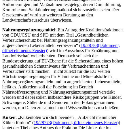
Anforderungen und Maßnahmen festgelegt, deren Durchführung,
Kontrolle und Sanktionierung national sicherzustellen seien. Der
Gesetzentwurf wird zur weiteren Beratung an den
Landwirtschaftsausschuss überwiesen.
Nahrungsergänzungsmittel
: Ein Antrag der Koalitionsfraktionen
von CDU/CSU und SPD mit dem Titel „Gesundheitlichen
Verbraucherschutz bei Nahrungsergänzungsmitteln und
angereicherten Lebensmitteln verbessern“ (
19/28783
(Dokument,
öffnet ein neues Fenster)
) wird im Ausschuss für Ernährung und
Landwirtschaft weiterberaten. Demnach soll sich die
Bundesregierung auf EU-Ebene für die Sicherstellung eines hohen
gesundheitlichen Schutzniveaus für Verbraucherinnen und
Verbraucher stark machen – nicht zuletzt für die EU-weiten
Höchstmengenregelungen für Vitamine und Mineralstoffe in
Nahrungsergänzungsmitteln und in angereicherten Lebensmitteln,
heißt es. Außerdem soll die Forschung im Bereich
Nährstoffversorgung und Nahrungsergänzungsmittel verstärkt
werden und dabei sollen insbesondere Risikogruppen wie Kinder,
Schwangere, Stillende und Senioren in den Fokus genommen
werden, um Daten zu sammeln und Wissenslücken zu schließen.
Küken
: „Kükentöten wirklich beenden – Aufzucht männlicher
Küken fördern“ (
19/28773
(Dokument, öffnet ein neues Fenster)
)
lautet der Titel eines Antrags der Fraktion Die Linke, der im