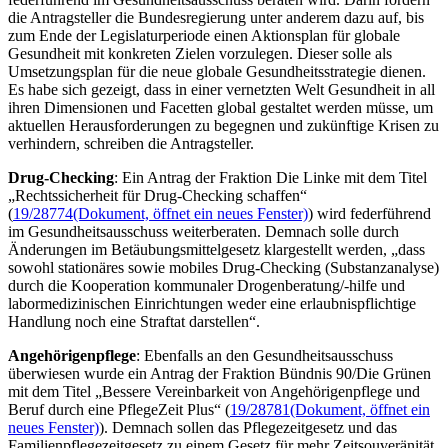
die Antragsteller die Bundesregierung unter anderem dazu auf, bis
zum Ende der Legislaturperiode einen Aktionsplan für globale
Gesundheit mit konkreten Zielen vorzulegen. Dieser solle als
Umsetzungsplan für die neue globale Gesundheitsstrategie dienen.
Es habe sich gezeigt, dass in einer vernetzten Welt Gesundheit in all
ihren Dimensionen und Facetten global gestaltet werden müsse, um
aktuellen Herausforderungen zu begegnen und zukünftige Krisen zu
verhindern, schreiben die Antragsteller.
Drug
-
Checking
: Ein Antrag der Fraktion Die Linke mit dem Titel
„Rechtssicherheit für
Drug
-
Checking
schaffen“
(
19/28774
(Dokument, öffnet ein neues Fenster)
) wird federführend
im Gesundheitsausschuss weiterberaten. Demnach solle durch
Änderungen im Betäubungsmittelgesetz klargestellt werden, „dass
sowohl stationäres sowie mobiles
Drug-Checking
(Substanzanalyse)
durch die Kooperation kommunaler Drogenberatung/-hilfe und
labormedizinischen Einrichtungen weder eine erlaubnispflichtige
Handlung noch eine Straftat darstellen“.
Angehörigenpflege
: Ebenfalls an den Gesundheitsausschuss
überwiesen wurde ein Antrag der Fraktion Bündnis 90/Die Grünen
mit dem Titel „Bessere Vereinbarkeit von Angehörigenpflege und
Beruf durch eine PflegeZeit Plus“ (
19/28781
(Dokument, öffnet ein
neues Fenster)
). Demnach sollen das Pflegezeitgesetz und das
Familienpflegezeitgesetz zu einem Gesetz für mehr Zeitsouveränität