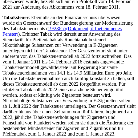
überwiesen wurde, bezieht sich auf ein Protokoll vom 19. Februar
2021 zur Änderung des Abkommens vom 18. Februar 2011.
Tabaksteuer
: Ebenfalls an den Finanzausschuss überwiesen
wurde ein Gesetzentwurf der Bundesregierung zur Modernisierung
des Tabaksteuerrechts (
19/28655
(Dokument, öffnet ein neues
Fenster)
). Erhitzter Tabak wird derzeit unter Anwendung des
Steuertarifs für Pfeifentabak als Rauchtabak besteuert.
Nikotinhaltige Substanzen zur Verwendung in E-Zigaretten
unterliegen nicht der Tabaksteuer. Der Gesetzentwurf sieht unter
anderem vor, das Tabaksteuermodell ab 2022 fortzuschreiben. Das
vom 1. Januar 2011 bis 14. Februar 2016 erstmals angewandte
Tabaksteuermodell gewährleistete laut Regierung konstante
Tabaksteuereinnahmen von 14,1 bis 14,9 Milliarden Euro pro Jahr.
Um die Tabaksteuereinnahmen auch künftig konstant zu halten, soll
dieses Tabaksteuermodell ab dem 2022 fortgeführt werden. Für
erhitzten Tabak soll ab 2022 eine zusätzliche Steuer eingeführt
werden, sodass er künftig wie Zigaretten besteuert wird.
Nikotinhaltige Substanzen zur Verwendung in E-Zigaretten sollen
ab 1. Juli 2022 der Tabaksteuer unterliegen. Der Gesetzentwurf sieht
darüber hinaus über einen Zeitraum von fünf Jahren, beginnend ab
2022, jährliche Tabaksteuererhöhungen für Zigaretten und
Feinschnitt vor. Flankiert werden sollen sie durch die Änderung der
bestehenden Mindeststeuer für Zigarren und Zigarillos und für
Pfeifentabak zum 1. Januar 2022 und zum 1. Januar 2023.