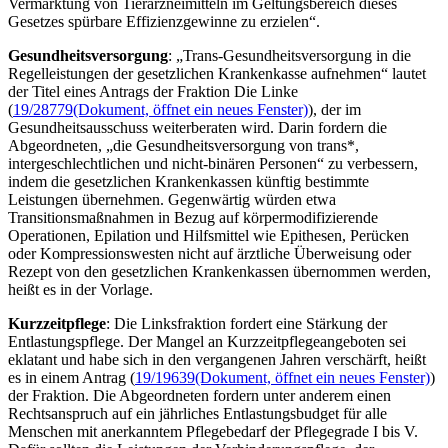
Vermarktung von Tierarzneimitteln im Geltungsbereich dieses
Gesetzes spürbare Effizienzgewinne zu erzielen“.
Gesundheitsversorgung
: „Trans-Gesundheitsversorgung in die
Regelleistungen der gesetzlichen Krankenkasse aufnehmen“ lautet
der Titel eines Antrags der Fraktion Die Linke
(
19/28779
(Dokument, öffnet ein neues Fenster)
), der im
Gesundheitsausschuss weiterberaten wird. Darin fordern die
Abgeordneten, „die Gesundheitsversorgung von trans*,
intergeschlechtlichen und nicht-binären Personen“ zu verbessern,
indem die gesetzlichen Krankenkassen künftig bestimmte
Leistungen übernehmen. Gegenwärtig würden etwa
Transitionsmaßnahmen in Bezug auf körpermodifizierende
Operationen, Epilation und Hilfsmittel wie Epithesen, Perücken
oder Kompressionswesten nicht auf ärztliche Überweisung oder
Rezept von den gesetzlichen Krankenkassen übernommen werden,
heißt es in der Vorlage.
Kurzzeitpflege
: Die Linksfraktion fordert eine Stärkung der
Entlastungspflege. Der Mangel an Kurzzeitpflegeangeboten sei
eklatant und habe sich in den vergangenen Jahren verschärft, heißt
es in einem Antrag (
19/19639
(Dokument, öffnet ein neues Fenster)
)
der Fraktion. Die Abgeordneten fordern unter anderem einen
Rechtsanspruch auf ein jährliches Entlastungsbudget für alle
Menschen mit anerkanntem Pflegebedarf der Pflegegrade I bis V.