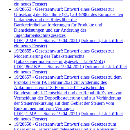
ein neues Fenster)
19/28653 - Gesetzentwurf: Entwurf eines Gesetzes zur
Umsetzung der Richtlinie (EU) 2019/882 des Europäischen
Parlaments und des Rates über die
Barrierefreiheitsanforderungen für Produkte und
Dienstleistungen und zur Änderung des
Jugendarbeitsschutzgesetzes
PDF
| 2 MB — Status: 19.04.2021
(Dokument, Link öffnet
ein neues Fenster)
19/28655 - Gesetzentwurf: Entwurf eines Gesetzes zur
Modernisierung des Tabaksteuerrechts
(Tabaksteuermodernisierungsgesetz - TabStMoG)
PDF
| 862 KB — Status: 19.04.2021
(Dokument, Link öffnet
ein neues Fenster)
19/28657 - Gesetzentwurf: Entwurf eines Gesetzes zu dem
Protokoll vom 19. Februar 2021 zur Änderung des
Abkommens vom 18. Februar 2011 zwischen der
Bundesrepublik Deutschland und der Republik Zypern zur
Vermeidung der Doppelbesteuerung und zur Verhinderung
der Steuerverkürzung auf dem Gebiet der Steuern vom
Einkommen und vom Vermögen
PDF
| 1 MB — Status: 19.04.2021
(Dokument, Link öffnet
ein neues Fenster)
19/28658 - Gesetzentwurf: Entwurf eines Gesetzes zum
Erlass eines Tierarzneimittelgesetzes und zur Anpassung