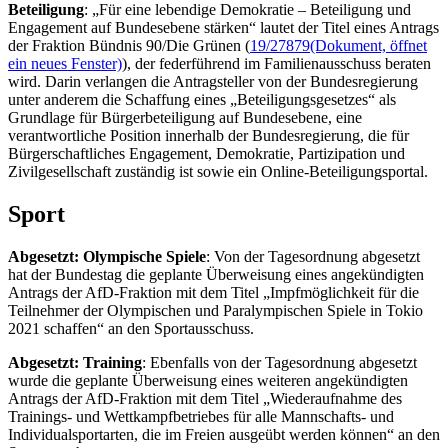
Beteiligung
: „Für eine lebendige Demokratie – Beteiligung und
Engagement auf Bundesebene stärken“ lautet der Titel eines Antrags
der Fraktion Bündnis 90/Die Grünen (
19/27879
(Dokument, öffnet
ein neues Fenster)
), der federführend im Familienausschuss beraten
wird. Darin verlangen die Antragsteller von der Bundesregierung
unter anderem die Schaffung eines „Beteiligungsgesetzes“ als
Grundlage für Bürgerbeteiligung auf Bundesebene, eine
verantwortliche Position innerhalb der Bundesregierung, die für
Bürgerschaftliches
Engagement
, Demokratie, Partizipation und
Zivilgesellschaft zuständig ist sowie ein
Online-
Beteiligungsportal.
Sport
Abgesetzt: Olympische Spiele
: Von der Tagesordnung abgesetzt
hat der Bundestag die geplante Überweisung eines angekündigten
Antrags der AfD-Fraktion mit dem Titel „Impfmöglichkeit für die
Teilnehmer der Olympischen und Paralympischen Spiele in Tokio
2021 schaffen“ an den Sportausschuss.
Abgesetzt:
Training
: Ebenfalls von der Tagesordnung abgesetzt
wurde die geplante Überweisung eines weiteren angekündigten
Antrags der AfD-Fraktion mit dem Titel „Wiederaufnahme des
Trainings
- und Wettkampfbetriebes für alle Mannschafts- und
Individualsportarten, die im Freien ausgeübt werden können“ an den