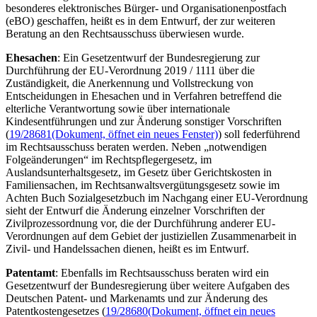
besonderes elektronisches Bürger- und Organisationenpostfach
(eBO) geschaffen, heißt es in dem Entwurf, der zur weiteren
Beratung an den Rechtsausschuss überwiesen wurde.
Ehesachen
: Ein Gesetzentwurf der Bundesregierung zur
Durchführung der EU-Verordnung 2019 / 1111 über die
Zuständigkeit, die Anerkennung und Vollstreckung von
Entscheidungen in Ehesachen und in Verfahren betreffend die
elterliche Verantwortung sowie über internationale
Kindesentführungen und zur Änderung sonstiger Vorschriften
(
19/28681
(Dokument, öffnet ein neues Fenster)
) soll federführend
im Rechtsausschuss beraten werden. Neben „notwendigen
Folgeänderungen“ im Rechtspflegergesetz, im
Auslandsunterhaltsgesetz, im Gesetz über Gerichtskosten in
Familiensachen, im Rechtsanwaltsvergütungsgesetz sowie im
Achten Buch Sozialgesetzbuch im Nachgang einer EU-Verordnung
sieht der Entwurf die Änderung einzelner Vorschriften der
Zivilprozessordnung vor, die der Durchführung anderer EU-
Verordnungen auf dem Gebiet der justiziellen Zusammenarbeit in
Zivil- und Handelssachen dienen, heißt es im Entwurf.
Patentamt
: Ebenfalls im Rechtsausschuss beraten wird ein
Gesetzentwurf der Bundesregierung über weitere Aufgaben des
Deutschen Patent- und Markenamts und zur Änderung des
Patentkostengesetzes (
19/28680
(Dokument, öffnet ein neues