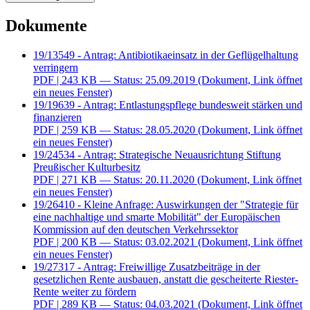
Dokumente
19/13549 - Antrag: Antibiotikaeinsatz in der Geflügelhaltung
verringern
PDF
| 243 KB — Status: 25.09.2019
(Dokument, Link öffnet
ein neues Fenster)
19/19639 - Antrag: Entlastungspflege bundesweit stärken und
finanzieren
PDF
| 259 KB — Status: 28.05.2020
(Dokument, Link öffnet
ein neues Fenster)
19/24534 - Antrag: Strategische Neuausrichtung Stiftung
Preußischer Kulturbesitz
PDF
| 271 KB — Status: 20.11.2020
(Dokument, Link öffnet
ein neues Fenster)
19/26410 - Kleine Anfrage: Auswirkungen der "Strategie für
eine nachhaltige und smarte Mobilität" der Europäischen
Kommission auf den deutschen Verkehrssektor
PDF
| 200 KB — Status: 03.02.2021
(Dokument, Link öffnet
ein neues Fenster)
19/27317 - Antrag: Freiwillige Zusatzbeiträge in der
gesetzlichen Rente ausbauen, anstatt die gescheiterte Riester-
Rente weiter zu fördern
PDF
| 289 KB — Status: 04.03.2021
(Dokument, Link öffnet