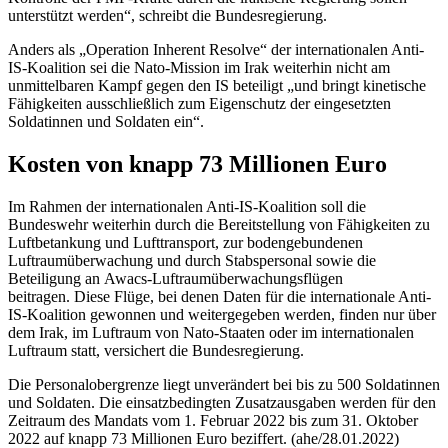
unterstützt werden“, schreibt die Bundesregierung.
Anders als „
Operation Inherent Resolve
“ der internationalen Anti-
IS-Koalition sei die Nato-Mission im Irak weiterhin nicht am
unmittelbaren Kampf gegen den IS beteiligt „und bringt kinetische
Fähigkeiten ausschließlich zum Eigenschutz der eingesetzten
Soldatinnen und Soldaten ein“.
Kosten von knapp 73 Millionen Euro
Im Rahmen der internationalen Anti-IS-Koalition soll die
Bundeswehr weiterhin durch die Bereitstellung von Fähigkeiten zu
Luftbetankung und Lufttransport, zur bodengebundenen
Luftraumüberwachung und durch Stabspersonal sowie die
Beteiligung an
Awacs
-Luftraumüberwachungsflügen
beitragen. Diese Flüge, bei denen Daten für die internationale Anti-
IS-Koalition gewonnen und weitergegeben werden, finden nur über
dem Irak, im Luftraum von Nato-Staaten oder im internationalen
Luftraum statt, versichert die Bundesregierung.
Die Personalobergrenze liegt unverändert bei bis zu 500 Soldatinnen
und Soldaten. Die einsatzbedingten Zusatzausgaben werden für den
Zeitraum des Mandats vom 1. Februar 2022 bis zum 31. Oktober
2022 auf knapp 73 Millionen Euro beziffert. (ahe/28.01.2022)