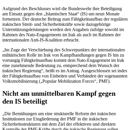
Aufgrund des Beschlusses wird die Bundeswehr ihre Beteiligung
am Einsatz gegen den „Islamischen Staat“ (IS) um neun Monate
fortsetzen. Der deutsche Beitrag zum Fähigkeitsaufbau der regulären
irakischen Streit- und Sicherheitskräfte sowie dazugehörige
Unterstützungsleistungen werden den Angaben zufolge sowohl im
Rahmen des Nato-Engagements im Irak als auch im Rahmen der
internationalen Anti-IS-Koalition erbracht.
„Im Zuge der Verschiebung des Schwerpunktes der internationalen
militärischen Rolle im Irak von Kampfhandlungen gegen IS hin zu
vorrangig Fähigkeitsaufbau kommt dem Nato-
Engagement
im Irak
eine zunehmende Bedeutung zu, entsprechend dem Wunsch der
irakischen Regierung“, heißt es im Antrag. Ausgeschlossen sei indes
der Fähigkeitsaufbau von Einheiten und Verbänden der sogenannten
Volksmobilisierung („
Popular Mobilization Forces
“, PMF).
Nicht am unmittelbaren Kampf gegen
den IS beteiligt
„Die Bemühungen um eine strukturelle Reform der irakischen
Institutionen zur Eingliederung der PMF in die irakischen
Sicherheitsstrukturen mit dem Ziel der effektiven und direkten
Kontrolle der PMF-Kräfte durch die irakische Regierung sollen