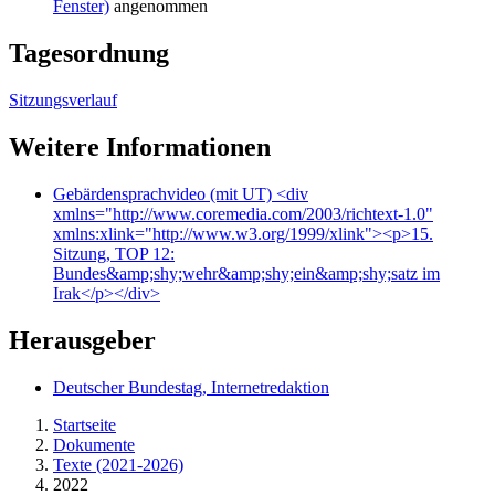
Fenster)
angenommen
Tagesordnung
Sitzungsverlauf
Weitere Informationen
Gebärdensprachvideo (mit UT)
<div
xmlns="http://www.coremedia.com/2003/richtext-1.0"
xmlns:xlink="http://www.w3.org/1999/xlink"><p>15.
Sitzung, TOP 12:
Bundes&amp;shy;wehr&amp;shy;ein&amp;shy;satz im
Irak</p></div>
Herausgeber
Deutscher Bundestag, Internetredaktion
Startseite
Dokumente
Texte (2021-2026)
2022