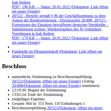
Irak fördern
PDF
| 196 KB — Status: 26.01.2022
(Dokument, Link öffnet
ein neues Fenster)
20/522 - Bericht: gemäß § 96 der Geschäftsordnung zu dem
Antrag der Bundesregierung - Drucksachen 20/408, 20/521 -
Fortsetzung des Einsatzes bewaffneter deutscher Streitkräfte –
Stabilisierung sichern, Wiedererstarken des IS verhindern,
Versöhnung in Irak fördern
PDF
| 179 KB — Status: 26.01.2022
(Dokument, Link öffnet
ein neues Fenster)
Fundstelle im Plenarprotokoll
(Dokument, Link öffnet ein
neues Fenster)
Beschluss
namentliche Abstimmung zu Beschlussempfehlung
20/521
(Dokument, öffnet ein neues Fenster)
(Antrag
20/408
(Dokument, öffnet ein neues Fenster)
annehmen)
12:19:30: Beginn der Abstimmung
13:02:24: Ende der Abstimmung
endgültiges Ergebnis
Gesamt: 664 Ja: 553 Nein: 110 Enthaltungen 1
Beschlussempfehlung
20/521
(Dokument, öffnet ein neues