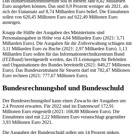
Das Bundesfinanzministerium soll in diesem Jahr 8,82 Milliarden
Euro ausgeben können. Das sind 0,9 Prozent weniger als 2021, als
sich der Etatansatz auf 8,74 Milliarden Euro belief. Die Einnahmen
sollen von 620,45 Millionen Euro auf 622,49 Millionen Euro
ansteigen.
Knapp die Hälfte der Ausgaben des Ministeriums sind
Personalausgaben in Höhe von 4,04 Milliarden Euro (2021: 3,71
Milliarden Euro). Die Ausgaben für die Zollverwaltung schlagen mit
3,11 Milliarden Euro zu Buche (2021: 2,97 Milliarden Euro). 1,13
Milliarden Euro sollen für das Informationstechnikzentrum Bund
(ITZBund) bereitgestellt werden, das
IT-
Leistungen für Behörden
und Organisationen des Bundes bereitstellt (2021: 849,27 Millionen
Euro). Das Bundeszentralamt für Steuern darf mit 782,47 Millionen
Euro rechnen (2021: 777,67 Millionen Euro).
Bundesrechnungshof und Bundesschuld
Der Bundesrechnungshof kann einen Zuwachs der Ausgaben um
2,4 Prozent erwarten. Für 2022 sind im Etatentwurf 172,91
Millionen Euro eingestellt (2021: 168,88 Millionen Euro). Die
Einnahmen sind mit 2,22 Millionen Euro veranschlagt gegenüber
3,93 Millionen Euro 2021.
Die Ausgaben der Bundesschuld sollen um 14 Prozent sinken.