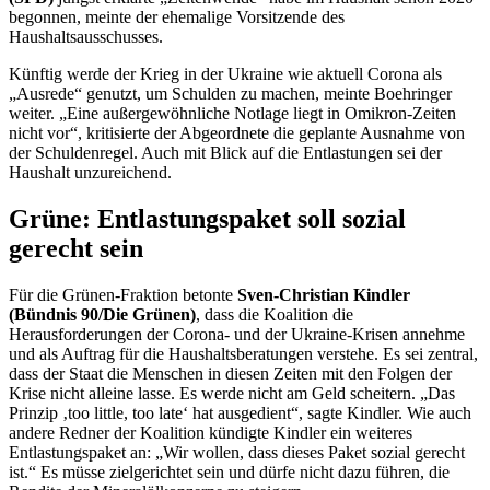
begonnen, meinte der ehemalige Vorsitzende des
Haushaltsausschusses.
Künftig werde der Krieg in der Ukraine wie aktuell Corona als
„Ausrede“ genutzt, um Schulden zu machen, meinte Boehringer
weiter. „Eine außergewöhnliche Notlage liegt in Omikron-Zeiten
nicht vor“, kritisierte der Abgeordnete die geplante Ausnahme von
der Schuldenregel. Auch mit Blick auf die Entlastungen sei der
Haushalt unzureichend.
Grüne: Entlastungspaket soll sozial
gerecht sein
Für die Grünen-Fraktion betonte
Sven-Christian Kindler
(Bündnis 90/Die Grünen)
, dass die Koalition die
Herausforderungen der Corona- und der Ukraine-Krisen annehme
und als Auftrag für die Haushaltsberatungen verstehe. Es sei zentral,
dass der Staat die Menschen in diesen Zeiten mit den Folgen der
Krise nicht alleine lasse. Es werde nicht am Geld scheitern. „Das
Prinzip ‚
too little
,
too late
‘ hat ausgedient“, sagte Kindler. Wie auch
andere Redner der Koalition kündigte Kindler ein weiteres
Entlastungspaket an: „Wir wollen, dass dieses Paket sozial gerecht
ist.“ Es müsse zielgerichtet sein und dürfe nicht dazu führen, die