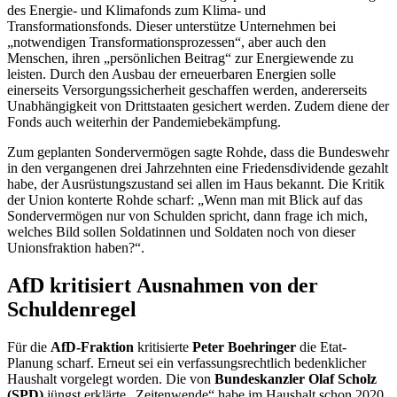
des Energie- und Klimafonds zum Klima- und
Transformationsfonds. Dieser unterstütze Unternehmen bei
„notwendigen Transformationsprozessen“, aber auch den
Menschen, ihren „persönlichen Beitrag“ zur Energiewende zu
leisten. Durch den Ausbau der erneuerbaren Energien solle
einerseits Versorgungssicherheit geschaffen werden, andererseits
Unabhängigkeit von Drittstaaten gesichert werden. Zudem diene der
Fonds auch weiterhin der Pandemiebekämpfung.
Zum geplanten Sondervermögen sagte Rohde, dass die Bundeswehr
in den vergangenen drei Jahrzehnten eine Friedensdividende gezahlt
habe, der Ausrüstungszustand sei allen im Haus bekannt. Die Kritik
der Union konterte Rohde scharf: „Wenn man mit Blick auf das
Sondervermögen nur von Schulden spricht, dann frage ich mich,
welches Bild sollen Soldatinnen und Soldaten noch von dieser
Unionsfraktion haben?“.
AfD kritisiert Ausnahmen von der
Schuldenregel
Für die
AfD-Fraktion
kritisierte
Peter Boehringer
die
Etat
-
Planung scharf. Erneut sei ein verfassungsrechtlich bedenklicher
Haushalt vorgelegt worden. Die von
Bundeskanzler Olaf Scholz
(SPD)
jüngst erklärte „Zeitenwende“ habe im Haushalt schon 2020