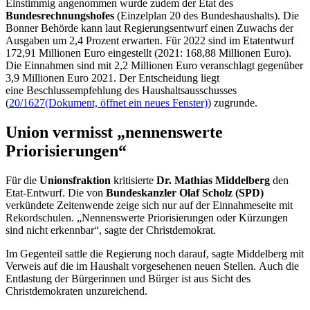
Einstimmig angenommen wurde zudem der Etat des
Bundesrechnungshofes
(Einzelplan 20 des Bundeshaushalts). Die
Bonner Behörde kann laut Regierungsentwurf einen Zuwachs der
Ausgaben um 2,4 Prozent erwarten. Für 2022 sind im Etatentwurf
172,91 Millionen Euro eingestellt (2021: 168,88 Millionen Euro).
Die Einnahmen sind mit 2,2 Millionen Euro veranschlagt gegenüber
3,9 Millionen Euro 2021. Der Entscheidung liegt
eine Beschlussempfehlung des Haushaltsausschusses
(
20/1627
(Dokument, öffnet ein neues Fenster)
) zugrunde.
Union vermisst „nennenswerte
Priorisierungen“
Für die
Unionsfraktion
kritisierte
Dr. Mathias Middelberg
den
Etat-Entwurf. Die von
Bundeskanzler Olaf Scholz (SPD)
verkündete Zeitenwende zeige sich nur auf der Einnahmeseite mit
Rekordschulen. „Nennenswerte Priorisierungen oder Kürzungen
sind nicht erkennbar“, sagte der Christdemokrat.
Im Gegenteil sattle die Regierung noch darauf, sagte Middelberg mit
Verweis auf die im Haushalt vorgesehenen neuen Stellen. Auch die
Entlastung der Bürgerinnen und Bürger ist aus Sicht des
Christdemokraten unzureichend.