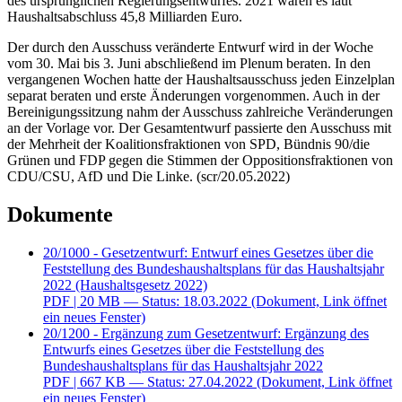
des ursprünglichen Regierungsentwurfes. 2021 waren es laut
Haushaltsabschluss 45,8 Milliarden Euro.
Der durch den Ausschuss veränderte Entwurf wird in der Woche
vom 30. Mai bis 3. Juni abschließend im Plenum beraten. In den
vergangenen Wochen hatte der Haushaltsausschuss jeden Einzelplan
separat beraten und erste Änderungen vorgenommen. Auch in der
Bereinigungssitzung nahm der Ausschuss zahlreiche Veränderungen
an der Vorlage vor. Der Gesamtentwurf passierte den Ausschuss mit
der Mehrheit der Koalitionsfraktionen von SPD, Bündnis 90/die
Grünen und FDP gegen die Stimmen der Oppositionsfraktionen von
CDU/CSU, AfD und Die Linke. (scr/20.05.2022)
Dokumente
20/1000 - Gesetzentwurf: Entwurf eines Gesetzes über die
Feststellung des Bundeshaushaltsplans für das Haushaltsjahr
2022 (Haushaltsgesetz 2022)
PDF
| 20 MB — Status: 18.03.2022
(Dokument, Link öffnet
ein neues Fenster)
20/1200 - Ergänzung zum Gesetzentwurf: Ergänzung des
Entwurfs eines Gesetzes über die Feststellung des
Bundeshaushaltsplans für das Haushaltsjahr 2022
PDF
| 667 KB — Status: 27.04.2022
(Dokument, Link öffnet
ein neues Fenster)