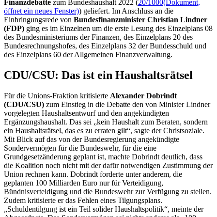
Finanzdebatte
zum Bundeshaushalt 2022 (
20/1000
(Dokument,
öffnet ein neues Fenster)
) geliefert. Im Anschluss an die
Einbringungsrede von
Bundesfinanzminister Christian Lindner
(FDP)
ging es im Einzelnen um die erste Lesung des Einzelplans 08
des Bundesministeriums der Finanzen, des Einzelplans 20 des
Bundesrechnungshofes, des Einzelplans 32 der Bundesschuld und
des Einzelplans 60 der Allgemeinen Finanzverwaltung.
CDU/CSU: Das ist ein Haushaltsrätsel
Für die Unions-Fraktion kritisierte
Alexander Dobrindt
(CDU/CSU)
zum Einstieg in die Debatte den von Minister Lindner
vorgelegten Haushaltsentwurf und den angekündigten
Ergänzungshaushalt. Das sei „kein Haushalt zum Beraten, sondern
ein Haushaltsrätsel, das es zu erraten gilt“, sagte der Christsoziale.
Mit Blick auf das von der Bundesregierung angekündigte
Sondervermögen für die Bundeswehr, für die eine
Grundgesetzänderung geplant ist, machte Dobrindt deutlich, dass
die Koalition noch nicht mit der dafür notwendigen Zustimmung der
Union rechnen kann. Dobrindt forderte unter anderem, die
geplanten 100 Milliarden Euro nur für Verteidigung,
Bündnisverteidigung und die Bundeswehr zur Verfügung zu stellen.
Zudem kritisierte er das Fehlen eines Tilgungsplans.
„Schuldentilgung ist ein Teil solider Haushaltspolitik“, meinte der