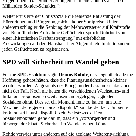
Abgeordnete. Das Sondervermögen sei nichts anderes als „100
Milliarden Sonder-Schulden“:
Weiter kritisierte der Christsoziale die fehlende Entlastung der
Bürgerinnen und Bürger angesichts hoher Spritpreise. Unter
anderem schlug er die Senkung der Mehrwertsteuer auf Kraftstoffe
vor. Betreffend der Aufnahme Geflüchteter sprach Dobrindt von
einer „historischen Kraftanstrengung“ mit erheblichen
Auswirkungen auf den Haushalt. Der Abgeordnete forderte zudem,
jeden Geflüchteten zu registrierten.
SPD will Sicherheit im Wandel geben
Für die
SPD-Fraktion
sagte
Dennis Rohde
, dass eigentlich alle die
Hoffnung gehabt hätten, dass die Planungsunsicherheiten kleiner
werden würden. Angesichts des Kriegs in der Ukraine sei das aber
nicht der Fall. Noch nie hätten die verschiedenen Wachstums- und
Inflationsprognosen so weit auseinandergelegen, sagte der
Sozialdemokrat. Dies sei ein Moment, inne zu halten, um „die
Maximen der eigenen Haushaltspolitik“ zu überdenken. Für seine
Fraktion sei Haushaltspolitik kein Selbstzweck. Den
Sozialdemokraten gehe darum, dass ein „vorsorgender und
fürsorgender Staat“ Sicherheit im Wandel geben könne.
Rohde verwies unter anderem auf die geplante Weiterentwicklung