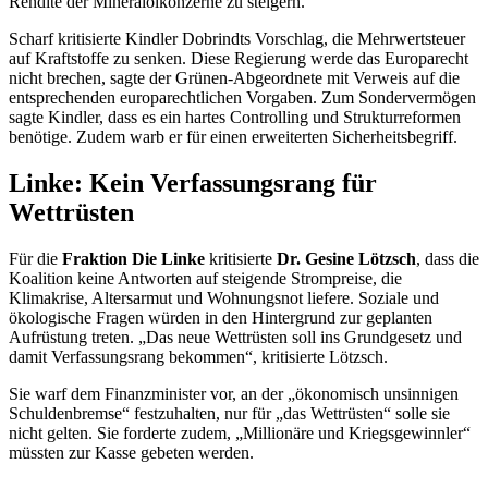
Rendite der Mineralölkonzerne zu steigern.
Scharf kritisierte Kindler Dobrindts Vorschlag, die Mehrwertsteuer
auf Kraftstoffe zu senken. Diese Regierung werde das Europarecht
nicht brechen, sagte der Grünen-Abgeordnete mit Verweis auf die
entsprechenden europarechtlichen Vorgaben. Zum Sondervermögen
sagte Kindler, dass es ein hartes Controlling und Strukturreformen
benötige. Zudem warb er für einen erweiterten Sicherheitsbegriff.
Linke: Kein Verfassungsrang für
Wettrüsten
Für die
Fraktion Die Linke
kritisierte
Dr. Gesine Lötzsch
, dass die
Koalition keine Antworten auf steigende Strompreise, die
Klimakrise, Altersarmut und Wohnungsnot liefere. Soziale und
ökologische Fragen würden in den Hintergrund zur geplanten
Aufrüstung treten. „Das neue Wettrüsten soll ins Grundgesetz und
damit Verfassungsrang bekommen“, kritisierte Lötzsch.
Sie warf dem Finanzminister vor, an der „ökonomisch unsinnigen
Schuldenbremse“ festzuhalten, nur für „das Wettrüsten“ solle sie
nicht gelten. Sie forderte zudem, „Millionäre und Kriegsgewinnler“
müssten zur Kasse gebeten werden.