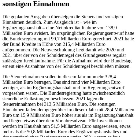
sonstigen Einnahmen
Die geplanten Ausgaben übersteigen die Steuer- und sonstigen
Einnahmen deutlich. Zum Ausgleich ist – wie im
Ergänzungshaushalt – eine Nettokreditaufnahme von 138,9
Milliarden Euro avisiert. Im ursprünglichen Regierungsentwurf hatte
die Bundesregierung mit 99,7 Milliarden Euro gerechnet. 2021 hatte
der Bund Kredite in Höhe von 215,4 Milliarden Euro
aufgenommen. Die Neuverschuldung liegt damit wie 2020 und
2021 über der von der Schuldenregel des Grundgesetzes regulär
zulässigen Kreditaufnahme. Für die Aufnahme wird der Bundestag
erneut eine Ausnahme von der Schuldenregel beschließen müssen.
Die Steuereinnahmen sollen in diesem Jahr nunmehr 328,4
Milliarden Euro betragen. Das sind rund vier Milliarden Euro
weniger, als im Ergänzungshaushalt und im Regierungsentwurf
vorgesehen waren. Die Bundesregierung hatte zwischenzeitlich
steuerliche Entlastungen beschlossen. 2021 lagen die
Steuereinnahmen bei 313,5 Milliarden Euro. Die sonstigen
Einnahmen fallen demgegenüber im diesem Jahr mit 28,4 Milliarden
Euro um 15,9 Milliarden Euro höher aus als im Ergänzungshaushalt
und liegen etwas über dem Vorjahresniveau. Für Investitionen
werden im Haushalt nun 51,5 Milliarden Euro ausgewiesen, etwas
mehr als die 50,8 Milliarden Euro des Ergänzungshaushaltes und