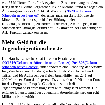
von 35 Millionen Euro für Ausgaben in Zusammenhang mit dem
Krieg in der Ukraine vorgesehen. Keine Mehrheit fand hingegen ein
Änderungsantrag der CDU/CSU-Fraktion (
20/2037
(Dokument,
öffnet ein neues Fenster)
), der unter anderem die Erhöhung der
Mittel im Bereich der sprachlichen Bildung in den
Kindertageseinrichtungen forderte. Die Vorlage wurde gegen die
Stimmen der Antragsteller und der Linksfraktion bei Enthaltung der
AfD-Fraktion zurückgewiesen.
Mehr Geld für die
Jugendmigrationsdienste
Der Haushaltsausschuss hat in seinen Beratungen
(
20/1616
(Dokument, öffnet ein neues Fenster)
,
20/1626
(Dokument,
öffnet ein neues Fenster)
) unter anderem eine Erhöhung der Ansätze
für „Zuschüsse und Leistungen für laufende Zwecke an Länder,
Träger und für Aufgaben der freien Jugendhilfe“ um 28,1 auf
296 Millionen Euro durchgesetzt. Davon sollen 15 Millionen Euro
für das Programm Respekt
Coaches
, das durch die
Jugendmigrationsdienste umgesetzt wird, eingesetzt werden. Die
reguläre Unterstützung der Jugendmigrationsdienste wird um acht
Millionen Euro erhöht.
Um 4,8 auf 14,6 Millionen Euro sollen die Ausgaben im Bereich