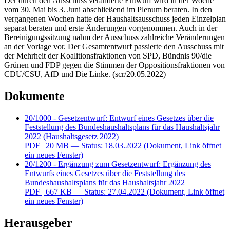
Der durch den Ausschuss veränderte Entwurf wird in der Woche
vom 30. Mai bis 3. Juni abschließend im Plenum beraten. In den
vergangenen Wochen hatte der Haushaltsausschuss jeden Einzelplan
separat beraten und erste Änderungen vorgenommen. Auch in der
Bereinigungssitzung nahm der Ausschuss zahlreiche Veränderungen
an der Vorlage vor. Der Gesamtentwurf passierte den Ausschuss mit
der Mehrheit der Koalitionsfraktionen von SPD, Bündnis 90/die
Grünen und FDP gegen die Stimmen der Oppositionsfraktionen von
CDU/CSU, AfD und Die Linke. (scr/20.05.2022)
Dokumente
20/1000 - Gesetzentwurf: Entwurf eines Gesetzes über die
Feststellung des Bundeshaushaltsplans für das Haushaltsjahr
2022 (Haushaltsgesetz 2022)
PDF
| 20 MB — Status: 18.03.2022
(Dokument, Link öffnet
ein neues Fenster)
20/1200 - Ergänzung zum Gesetzentwurf: Ergänzung des
Entwurfs eines Gesetzes über die Feststellung des
Bundeshaushaltsplans für das Haushaltsjahr 2022
PDF
| 667 KB — Status: 27.04.2022
(Dokument, Link öffnet
ein neues Fenster)
Herausgeber