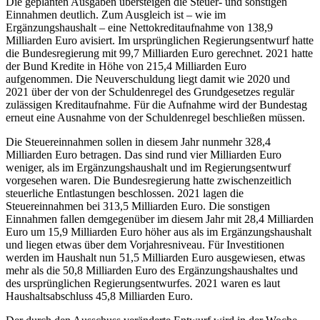
Die geplanten Ausgaben übersteigen die Steuer- und sonstigen
Einnahmen deutlich. Zum Ausgleich ist – wie im
Ergänzungshaushalt – eine Nettokreditaufnahme von 138,9
Milliarden Euro avisiert. Im ursprünglichen Regierungsentwurf hatte
die Bundesregierung mit 99,7 Milliarden Euro gerechnet. 2021 hatte
der Bund Kredite in Höhe von 215,4 Milliarden Euro
aufgenommen. Die Neuverschuldung liegt damit wie 2020 und
2021 über der von der Schuldenregel des Grundgesetzes regulär
zulässigen Kreditaufnahme. Für die Aufnahme wird der Bundestag
erneut eine Ausnahme von der Schuldenregel beschließen müssen.
Die Steuereinnahmen sollen in diesem Jahr nunmehr 328,4
Milliarden Euro betragen. Das sind rund vier Milliarden Euro
weniger, als im Ergänzungshaushalt und im Regierungsentwurf
vorgesehen waren. Die Bundesregierung hatte zwischenzeitlich
steuerliche Entlastungen beschlossen. 2021 lagen die
Steuereinnahmen bei 313,5 Milliarden Euro. Die sonstigen
Einnahmen fallen demgegenüber im diesem Jahr mit 28,4 Milliarden
Euro um 15,9 Milliarden Euro höher aus als im Ergänzungshaushalt
und liegen etwas über dem Vorjahresniveau. Für Investitionen
werden im Haushalt nun 51,5 Milliarden Euro ausgewiesen, etwas
mehr als die 50,8 Milliarden Euro des Ergänzungshaushaltes und
des ursprünglichen Regierungsentwurfes. 2021 waren es laut
Haushaltsabschluss 45,8 Milliarden Euro.