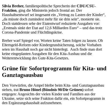
Silvia Breher,
familienpolitische Sprecherin der
CDU/CSU-
Fraktion
, ging die Ministerin jedoch frontal an: Der
Haushaltsentwurf sei insgesamt ein „Vertrag zu Lasten der Kinder“,
„da müsste doch zumindest mehr für sie drin sein“, monierte sie.
Doch stattdessen sehe der Etatentwurf reduzierte Ausgaben vor:
„Erstmals sinkt der
Etat
auf 12,6 Milliarden Euro“ – und das trotz
Corona-Pandemie und Flüchtlingskrise.
Breher warf Spiegel vor, Worten keine Taten folgen zu lassen. Ob
Elterngeld-Reform oder Kindergrundsicherung, solche Vorhaben
seien im Haushalt noch gar nicht hinterlegt. Auch finde man dort
keine eingeplanten Ausgaben für den Kita-Ausbau und die
Weiterentwicklung des Gute-Kita-Gesetzes.
Grüne für Sofortprogramm für Kita- und
Ganztagsausbau
Den Vorwürfen, die Ampel bleibe beim Kita- und Ganztagsausbau
stehen, trat
Bruno Hönel (Bündnis 90/Die Grünen)
sofort
entgegen: Angesichts der vielen Kinder und Familien aus der
Ukraine, setze sich seine Fraktion dafür ein, ein Sofortprogramm in
den Ergänzungshaushalt aufzunehmen.