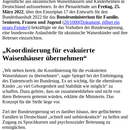
Jugendliche aus ukrainischen Waisenhäusern und Kinderheimen in
Deutschland aufzunehmen. In der Plenardebatte am
Freitag, 25.
März 2022
, über den Einzelplan 17 des Entwurfs für den
Bundeshaushalt 2022 für das
Bundesministerium für Familie,
Senioren, Frauen und Jugend
(
20/1000
(Dokument, öffnet ein
neues Fenster)
) bekräftigte sie das Vorhaben der Bundesregierung,
eine bundesweite Anlaufstelle für ukrainische Waisenkinder und ihre
Betreuer einzurichten.
„Koordinierung für evakuierte
Waisenhäuser übernehmen“
„Wir stehen bereit, die Koordinierung für die evakuierten
Waisenhäuser zu übernehmen“, sagte Spiegel bei der Einbringung
des Etatentwurfs im Bundestag. Es sei wichtig, für die elternlosen
Kinder „so viel Geborgenheit und Stabilität wie möglich“ zu
schaffen. Dazu gehöre, dass sie zusammenblieben und nicht von
ihren Betreuern getrennt würden, erklärte die Ministerin. Das
Konzept für die Stelle liege vor.
Ziel der Bundesregierung sei es darüber hinaus, den geflüchteten
Familien in Deutschland „schnell und unbürokratisch“ zu helfen und
Zugang zu Sprachkursen und psychosozialer Betreuung zu
ermöglichen.