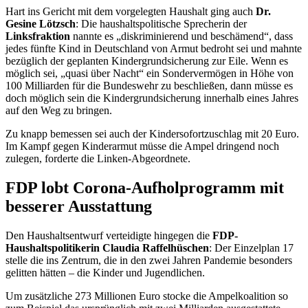
Hart ins Gericht mit dem vorgelegten Haushalt ging auch
Dr.
Gesine Lötzsch
: Die haushaltspolitische Sprecherin der
Linksfraktion
nannte es „diskriminierend und beschämend“, dass
jedes fünfte Kind in Deutschland von Armut bedroht sei und mahnte
bezüglich der geplanten Kindergrundsicherung zur Eile. Wenn es
möglich sei, „quasi über Nacht“ ein Sondervermögen in Höhe von
100 Milliarden für die Bundeswehr zu beschließen, dann müsse es
doch möglich sein die Kindergrundsicherung innerhalb eines Jahres
auf den Weg zu bringen.
Zu knapp bemessen sei auch der Kindersofortzuschlag mit 20 Euro.
Im Kampf gegen Kinderarmut müsse die Ampel dringend noch
zulegen, forderte die Linken-Abgeordnete.
FDP lobt Corona-Aufholprogramm mit
besserer Ausstattung
Den Haushaltsentwurf verteidigte hingegen die
FDP-
Haushaltspolitikerin Claudia Raffelhüschen
: Der Einzelplan 17
stelle die ins Zentrum, die in den zwei Jahren Pandemie besonders
gelitten hätten – die Kinder und Jugendlichen.
Um zusätzliche 273 Millionen Euro stocke die Ampelkoalition so