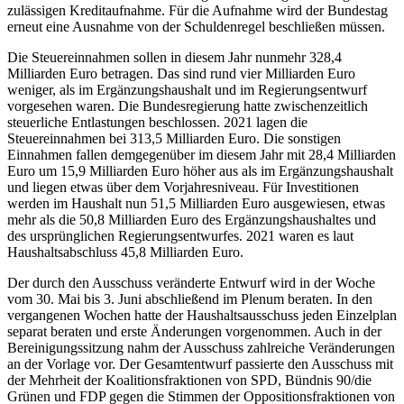
des ursprünglichen Regierungsentwurfes. 2021 waren es laut
Haushaltsabschluss 45,8 Milliarden Euro.
Der durch den Ausschuss veränderte Entwurf wird in der Woche
vom 30. Mai bis 3. Juni abschließend im Plenum beraten. In den
vergangenen Wochen hatte der Haushaltsausschuss jeden Einzelplan
separat beraten und erste Änderungen vorgenommen. Auch in der
Bereinigungssitzung nahm der Ausschuss zahlreiche Veränderungen
an der Vorlage vor. Der Gesamtentwurf passierte den Ausschuss mit
der Mehrheit der Koalitionsfraktionen von SPD, Bündnis 90/die
Grünen und FDP gegen die Stimmen der Oppositionsfraktionen von
CDU/CSU, AfD und Die Linke. (scr/20.05.2022)
Dokumente
20/1000 - Gesetzentwurf: Entwurf eines Gesetzes über die
Feststellung des Bundeshaushaltsplans für das Haushaltsjahr
2022 (Haushaltsgesetz 2022)
PDF
| 20 MB — Status: 18.03.2022
(Dokument, Link öffnet
ein neues Fenster)
20/1200 - Ergänzung zum Gesetzentwurf: Ergänzung des
Entwurfs eines Gesetzes über die Feststellung des
Bundeshaushaltsplans für das Haushaltsjahr 2022
PDF
| 667 KB — Status: 27.04.2022
(Dokument, Link öffnet
ein neues Fenster)