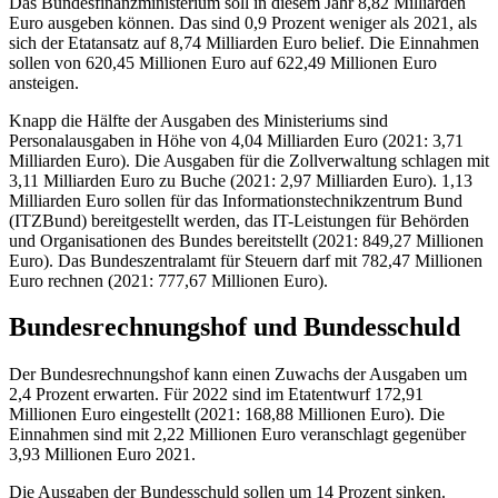
Das Bundesfinanzministerium soll in diesem Jahr 8,82 Milliarden
Euro ausgeben können. Das sind 0,9 Prozent weniger als 2021, als
sich der Etatansatz auf 8,74 Milliarden Euro belief. Die Einnahmen
sollen von 620,45 Millionen Euro auf 622,49 Millionen Euro
ansteigen.
Knapp die Hälfte der Ausgaben des Ministeriums sind
Personalausgaben in Höhe von 4,04 Milliarden Euro (2021: 3,71
Milliarden Euro). Die Ausgaben für die Zollverwaltung schlagen mit
3,11 Milliarden Euro zu Buche (2021: 2,97 Milliarden Euro). 1,13
Milliarden Euro sollen für das Informationstechnikzentrum Bund
(ITZBund) bereitgestellt werden, das
IT-
Leistungen für Behörden
und Organisationen des Bundes bereitstellt (2021: 849,27 Millionen
Euro). Das Bundeszentralamt für Steuern darf mit 782,47 Millionen
Euro rechnen (2021: 777,67 Millionen Euro).
Bundesrechnungshof und Bundesschuld
Der Bundesrechnungshof kann einen Zuwachs der Ausgaben um
2,4 Prozent erwarten. Für 2022 sind im Etatentwurf 172,91
Millionen Euro eingestellt (2021: 168,88 Millionen Euro). Die
Einnahmen sind mit 2,22 Millionen Euro veranschlagt gegenüber
3,93 Millionen Euro 2021.
Die Ausgaben der Bundesschuld sollen um 14 Prozent sinken.