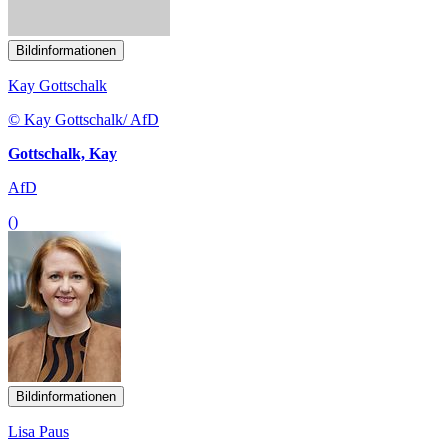
()
Bildinformationen
Lisa Paus
© Lisa Paus/ Chaperon
Paus, Lisa
Bündnis 90/Die Grünen
()