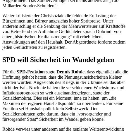
Abgeordnete. Das Sondervermögen sei nichts anderes als „100
Milliarden Sonder-Schulden“:
Weiter kritisierte der Christsoziale die fehlende Entlastung der
Bürgerinnen und Bürger angesichts hoher Spritpreise. Unter
anderem schlug er die Senkung der Mehrwertsteuer auf Kraftstoffe
vor. Betreffend der Aufnahme Geflüchteter sprach Dobrindt von
einer „historischen Kraftanstrengung“ mit erheblichen
Auswirkungen auf den Haushalt. Der Abgeordnete forderte zudem,
jeden Geflüchteten zu registrierten.
SPD will Sicherheit im Wandel geben
Für die
SPD-Fraktion
sagte
Dennis Rohde
, dass eigentlich alle die
Hoffnung gehabt hätten, dass die Planungsunsicherheiten kleiner
werden würden. Angesichts des Kriegs in der Ukraine sei das aber
nicht der Fall. Noch nie hätten die verschiedenen Wachstums- und
Inflationsprognosen so weit auseinandergelegen, sagte der
Sozialdemokrat. Dies sei ein Moment, inne zu halten, um „die
Maximen der eigenen Haushaltspolitik“ zu überdenken. Für seine
Fraktion sei Haushaltspolitik kein Selbstzweck. Den
Sozialdemokraten gehe darum, dass ein „vorsorgender und
fürsorgender Staat“ Sicherheit im Wandel geben könne.
Rohde verwies unter anderem auf die geplante Weiterentwicklung