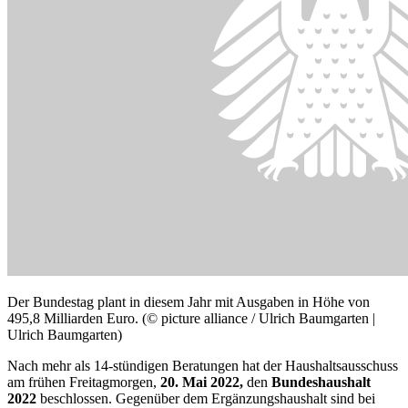
Der Bundestag plant in diesem Jahr mit Ausgaben in Höhe von
495,8 Milliarden Euro. (© picture alliance / Ulrich Baumgarten |
Ulrich Baumgarten)
Nach mehr als 14-stündigen Beratungen hat der Haushaltsausschuss
am frühen Freitagmorgen,
20. Mai 2022,
den
Bundeshaushalt
2022
beschlossen. Gegenüber dem Ergänzungshaushalt sind bei
gleichbleibender Neuverschuldung im Ergebnis höhere Ausgaben
geplant. Danach sind in diesem Jahr Ausgaben in Höhe von 495,8
Milliarden Euro vorgesehen.
Der Ende April von der Bundesregierung vorgelegte
Ergänzungshaushalt (
20/1200
(Dokument, öffnet ein neues Fenster)
)
hatte noch Ausgaben in Höhe von 483,9 Milliarden Euro (+ 11,9
Milliarden Euro) vorgesehen. Der im März eingebrachte
Regierungsentwurf (
20/1000
(Dokument, öffnet ein neues Fenster)
)
taxierte die Ausgaben auf 457,6 Milliarden Euro (+ 38,2 Milliarden
Euro). 2021 hatte der Bund 556,6 Milliarden Euro ausgegeben (Soll
2021: 572,7 Milliarden Euro).
Ausgaben übersteigen die Steuer- und