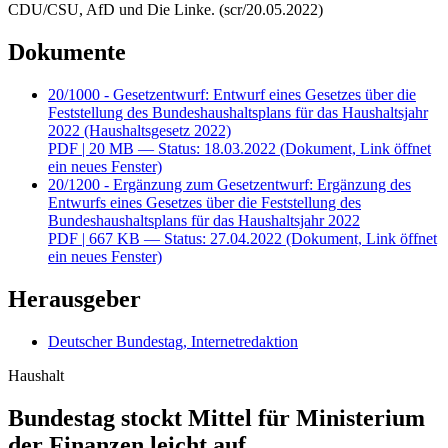
Herausgeber
Deutscher Bundestag, Internetredaktion
Haushalt
Bundestag stockt Mittel für Ministerium
der Finanzen leicht auf
Gegen die Stimmen der Oppositionsfraktionen hat der Bundestag
am
Dienstag, 31. Mai 2022
, nach zweiter Beratung den
Etat 2022
des
Bundesministeriums der Finanzen
beschlossen. Der Entwurf
des Einzelplans 08 des
Haushaltsgesetzes 2022
(
20/1000
(Dokument, öffnet ein neues Fenster)
,
20/1002
(Dokument,
öffnet ein neues Fenster)
) samt Ergänzungsgesetz
(
20/1200
(Dokument, öffnet ein neues Fenster)
,
20/1201
(Dokument,
öffnet ein neues Fenster)
) sieht Ausgaben von 8,8 Milliarden Euro
vor. Der Haushaltsausschuss hatte den Regierungsansatz in seinen
Beratungen noch um 1,2 Millionen Euro aufgestockt
(
20/1608
(Dokument, öffnet ein neues Fenster)
,
20/1626
(Dokument,
öffnet ein neues Fenster)
). Im Vorjahr standen dem Ministerium 8,74
Milliarden Euro zur Verfügung.