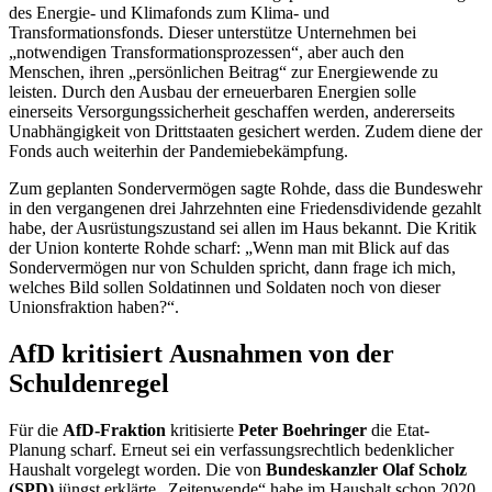
des Energie- und Klimafonds zum Klima- und
Transformationsfonds. Dieser unterstütze Unternehmen bei
„notwendigen Transformationsprozessen“, aber auch den
Menschen, ihren „persönlichen Beitrag“ zur Energiewende zu
leisten. Durch den Ausbau der erneuerbaren Energien solle
einerseits Versorgungssicherheit geschaffen werden, andererseits
Unabhängigkeit von Drittstaaten gesichert werden. Zudem diene der
Fonds auch weiterhin der Pandemiebekämpfung.
Zum geplanten Sondervermögen sagte Rohde, dass die Bundeswehr
in den vergangenen drei Jahrzehnten eine Friedensdividende gezahlt
habe, der Ausrüstungszustand sei allen im Haus bekannt. Die Kritik
der Union konterte Rohde scharf: „Wenn man mit Blick auf das
Sondervermögen nur von Schulden spricht, dann frage ich mich,
welches Bild sollen Soldatinnen und Soldaten noch von dieser
Unionsfraktion haben?“.
AfD kritisiert Ausnahmen von der
Schuldenregel
Für die
AfD-Fraktion
kritisierte
Peter Boehringer
die
Etat
-
Planung scharf. Erneut sei ein verfassungsrechtlich bedenklicher
Haushalt vorgelegt worden. Die von
Bundeskanzler Olaf Scholz
(SPD)
jüngst erklärte „Zeitenwende“ habe im Haushalt schon 2020