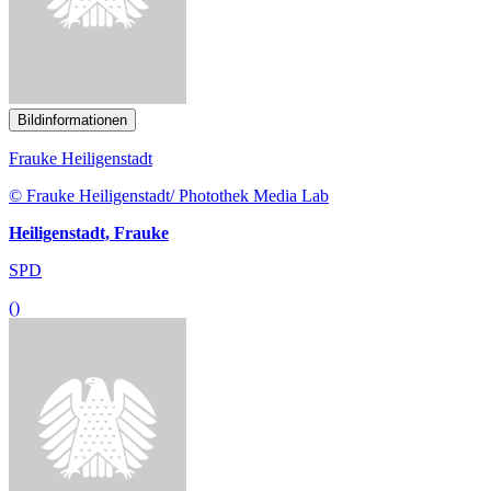
()
Bildinformationen
Petra Pau
© Deutscher Bundestag/Stella von Saldern
Pau, Petra
Bundestagsvizepräsidentin
()