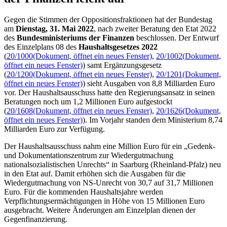
Der Haushaltsausschuss nahm eine Million Euro für ein „Gedenk-
und Dokumentationszentrum zur Wiedergutmachung
nationalsozialistischen Unrechts“ in Saarburg (Rheinland-Pfalz) neu
in den Etat auf. Damit erhöhen sich die Ausgaben für die
Wiedergutmachung von NS-Unrecht von 30,7 auf 31,7 Millionen
Euro. Für die kommenden Haushaltsjahre werden
Verpflichtungsermächtigungen in Höhe von 15 Millionen Euro
ausgebracht. Weitere Änderungen am Einzelplan dienen der
Gegenfinanzierung.
Personalausgaben größter Posten
Größter Posten im Regierungsentwurf von
Bundesfinanzminister
Christian Lindner (FDP)
sind die Personalausgaben mit 4,04
Milliarden Euro (2021: 3,71 Milliarden Euro). Die Ausgaben für die
Zollverwaltung schlagen darin mit 3,11 Milliarden Euro zu Buche
(2021: 2,97 Milliarden Euro). 1,13 Milliarden Euro sollen für das
Informationstechnikzentrum Bund (ITZBund) bereitgestellt werden,
das IT-Leistungen für Behörden und Organisationen des Bundes
erbringt (2021: 849,27 Millionen Euro). Das Bundeszentralamt für
Steuern darf mit 782,47 Millionen Euro rechnen (2021: 777,67
Millionen Euro).