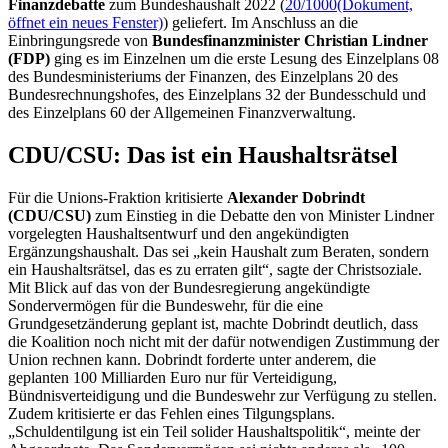
Finanzdebatte
zum Bundeshaushalt 2022 (
20/1000
(Dokument,
öffnet ein neues Fenster)
) geliefert. Im Anschluss an die
Einbringungsrede von
Bundesfinanzminister Christian Lindner
(FDP)
ging es im Einzelnen um die erste Lesung des Einzelplans 08
des Bundesministeriums der Finanzen, des Einzelplans 20 des
Bundesrechnungshofes, des Einzelplans 32 der Bundesschuld und
des Einzelplans 60 der Allgemeinen Finanzverwaltung.
CDU/CSU: Das ist ein Haushaltsrätsel
Für die Unions-Fraktion kritisierte
Alexander Dobrindt
(CDU/CSU)
zum Einstieg in die Debatte den von Minister Lindner
vorgelegten Haushaltsentwurf und den angekündigten
Ergänzungshaushalt. Das sei „kein Haushalt zum Beraten, sondern
ein Haushaltsrätsel, das es zu erraten gilt“, sagte der Christsoziale.
Mit Blick auf das von der Bundesregierung angekündigte
Sondervermögen für die Bundeswehr, für die eine
Grundgesetzänderung geplant ist, machte Dobrindt deutlich, dass
die Koalition noch nicht mit der dafür notwendigen Zustimmung der
Union rechnen kann. Dobrindt forderte unter anderem, die
geplanten 100 Milliarden Euro nur für Verteidigung,
Bündnisverteidigung und die Bundeswehr zur Verfügung zu stellen.
Zudem kritisierte er das Fehlen eines Tilgungsplans.
„Schuldentilgung ist ein Teil solider Haushaltspolitik“, meinte der