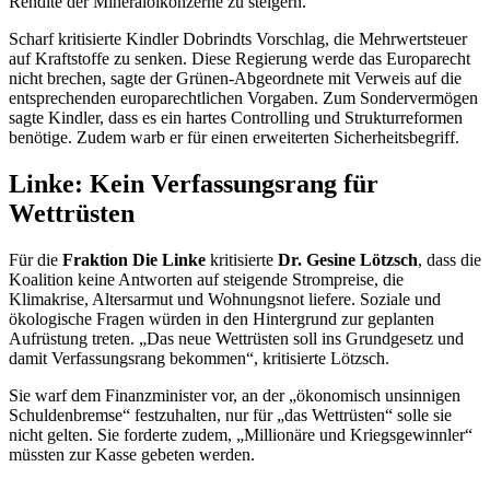
Rendite der Mineralölkonzerne zu steigern.
Scharf kritisierte Kindler Dobrindts Vorschlag, die Mehrwertsteuer
auf Kraftstoffe zu senken. Diese Regierung werde das Europarecht
nicht brechen, sagte der Grünen-Abgeordnete mit Verweis auf die
entsprechenden europarechtlichen Vorgaben. Zum Sondervermögen
sagte Kindler, dass es ein hartes Controlling und Strukturreformen
benötige. Zudem warb er für einen erweiterten Sicherheitsbegriff.
Linke: Kein Verfassungsrang für
Wettrüsten
Für die
Fraktion Die Linke
kritisierte
Dr. Gesine Lötzsch
, dass die
Koalition keine Antworten auf steigende Strompreise, die
Klimakrise, Altersarmut und Wohnungsnot liefere. Soziale und
ökologische Fragen würden in den Hintergrund zur geplanten
Aufrüstung treten. „Das neue Wettrüsten soll ins Grundgesetz und
damit Verfassungsrang bekommen“, kritisierte Lötzsch.
Sie warf dem Finanzminister vor, an der „ökonomisch unsinnigen
Schuldenbremse“ festzuhalten, nur für „das Wettrüsten“ solle sie
nicht gelten. Sie forderte zudem, „Millionäre und Kriegsgewinnler“
müssten zur Kasse gebeten werden.