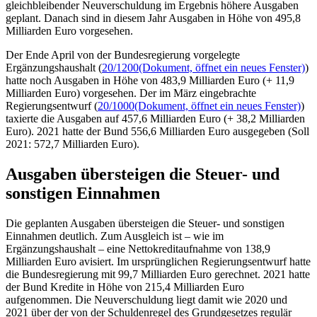
sonstigen Einnahmen
Die geplanten Ausgaben übersteigen die Steuer- und sonstigen
Einnahmen deutlich. Zum Ausgleich ist – wie im
Ergänzungshaushalt – eine Nettokreditaufnahme von 138,9
Milliarden Euro avisiert. Im ursprünglichen Regierungsentwurf hatte
die Bundesregierung mit 99,7 Milliarden Euro gerechnet. 2021 hatte
der Bund Kredite in Höhe von 215,4 Milliarden Euro
aufgenommen. Die Neuverschuldung liegt damit wie 2020 und
2021 über der von der Schuldenregel des Grundgesetzes regulär
zulässigen Kreditaufnahme. Für die Aufnahme wird der Bundestag
erneut eine Ausnahme von der Schuldenregel beschließen müssen.
Die Steuereinnahmen sollen in diesem Jahr nunmehr 328,4
Milliarden Euro betragen. Das sind rund vier Milliarden Euro
weniger, als im Ergänzungshaushalt und im Regierungsentwurf
vorgesehen waren. Die Bundesregierung hatte zwischenzeitlich
steuerliche Entlastungen beschlossen. 2021 lagen die
Steuereinnahmen bei 313,5 Milliarden Euro. Die sonstigen
Einnahmen fallen demgegenüber im diesem Jahr mit 28,4 Milliarden
Euro um 15,9 Milliarden Euro höher aus als im Ergänzungshaushalt
und liegen etwas über dem Vorjahresniveau. Für Investitionen
werden im Haushalt nun 51,5 Milliarden Euro ausgewiesen, etwas
mehr als die 50,8 Milliarden Euro des Ergänzungshaushaltes und