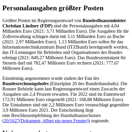
Einstimmig angenommen wurde zudem der Etat des
Bundesrechnungshofes
(Einzelplan 20 des Bundeshaushalts). Die
Bonner Behörde kann laut Regierungsentwurf einen Zuwachs der
Ausgaben um 2,4 Prozent erwarten. Für 2022 sind im Etatentwurf
172,91 Millionen Euro eingestellt (2021: 168,88 Millionen Euro).
Die Einnahmen sind mit 2,2 Millionen Euro veranschlagt gegenüber
3,9 Millionen Euro 2021. Der Entscheidung liegt
eine Beschlussempfehlung des Haushaltsausschusses
(
20/1627
(Dokument, öffnet ein neues Fenster)
) zugrunde.
Union vermisst „nennenswerte
Priorisierungen“
Für die
Unionsfraktion
kritisierte
Dr. Mathias Middelberg
den
Etat-Entwurf. Die von
Bundeskanzler Olaf Scholz (SPD)
verkündete Zeitenwende zeige sich nur auf der Einnahmeseite mit
Rekordschulen. „Nennenswerte Priorisierungen oder Kürzungen
sind nicht erkennbar“, sagte der Christdemokrat.
Im Gegenteil sattle die Regierung noch darauf, sagte Middelberg mit
Verweis auf die im Haushalt vorgesehenen neuen Stellen. Auch die
Entlastung der Bürgerinnen und Bürger ist aus Sicht des
Christdemokraten unzureichend.