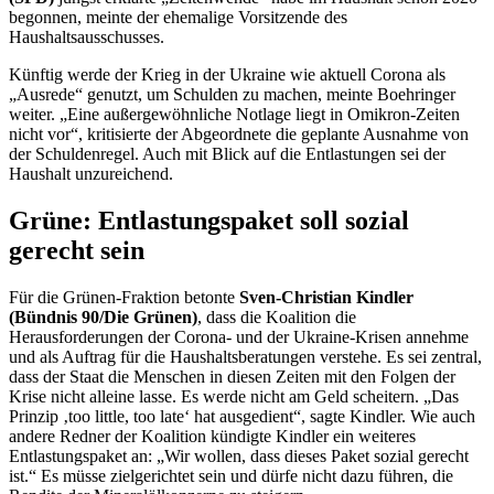
begonnen, meinte der ehemalige Vorsitzende des
Haushaltsausschusses.
Künftig werde der Krieg in der Ukraine wie aktuell Corona als
„Ausrede“ genutzt, um Schulden zu machen, meinte Boehringer
weiter. „Eine außergewöhnliche Notlage liegt in Omikron-Zeiten
nicht vor“, kritisierte der Abgeordnete die geplante Ausnahme von
der Schuldenregel. Auch mit Blick auf die Entlastungen sei der
Haushalt unzureichend.
Grüne: Entlastungspaket soll sozial
gerecht sein
Für die Grünen-Fraktion betonte
Sven-Christian Kindler
(Bündnis 90/Die Grünen)
, dass die Koalition die
Herausforderungen der Corona- und der Ukraine-Krisen annehme
und als Auftrag für die Haushaltsberatungen verstehe. Es sei zentral,
dass der Staat die Menschen in diesen Zeiten mit den Folgen der
Krise nicht alleine lasse. Es werde nicht am Geld scheitern. „Das
Prinzip ‚
too little
,
too late
‘ hat ausgedient“, sagte Kindler. Wie auch
andere Redner der Koalition kündigte Kindler ein weiteres
Entlastungspaket an: „Wir wollen, dass dieses Paket sozial gerecht
ist.“ Es müsse zielgerichtet sein und dürfe nicht dazu führen, die