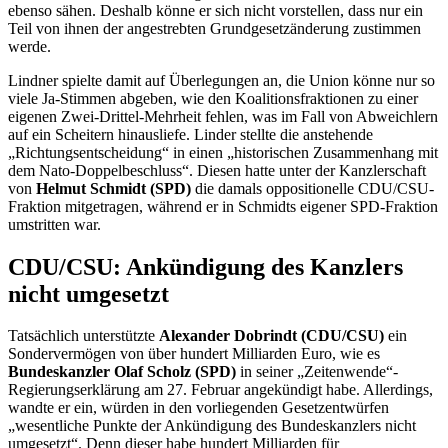
ebenso sähen. Deshalb könne er sich nicht vorstellen, dass nur ein
Teil von ihnen der angestrebten Grundgesetzänderung zustimmen
werde.
Lindner spielte damit auf Überlegungen an, die Union könne nur so
viele Ja-Stimmen abgeben, wie den Koalitionsfraktionen zu einer
eigenen Zwei-Drittel-Mehrheit fehlen, was im Fall von Abweichlern
auf ein Scheitern hinausliefe. Linder stellte die anstehende
„Richtungsentscheidung“ in einen „historischen Zusammenhang mit
dem Nato-Doppelbeschluss“. Diesen hatte unter der Kanzlerschaft
von
Helmut Schmidt (SPD)
die damals oppositionelle CDU/CSU-
Fraktion mitgetragen, während er in Schmidts eigener SPD-Fraktion
umstritten war.
CDU/CSU: Ankündigung des Kanzlers
nicht umgesetzt
Tatsächlich unterstützte
Alexander Dobrindt (CDU/CSU)
ein
Sondervermögen von über hundert Milliarden Euro, wie es
Bundeskanzler Olaf Scholz (SPD)
in seiner „Zeitenwende“-
Regierungserklärung am 27. Februar angekündigt habe. Allerdings,
wandte er ein, würden in den vorliegenden Gesetzentwürfen
„wesentliche Punkte der Ankündigung des Bundeskanzlers nicht
umgesetzt“. Denn dieser habe hundert Milliarden für