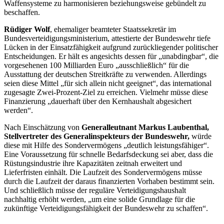
Waffensysteme zu harmonisieren beziehungsweise gebündelt zu
beschaffen.
Rüdiger Wolf
, ehemaliger beamteter Staatssekretär im
Bundesverteidigungsministerium, attestierte der Bundeswehr tiefe
Lücken in der Einsatzfähigkeit aufgrund zurückliegender politischer
Entscheidungen. Er hält es angesichts dessen für „unabdingbar“, die
vorgesehenen 100 Milliarden Euro „ausschließlich“ für die
Ausstattung der deutschen Streitkräfte zu verwenden. Allerdings
seien diese Mittel „für sich allein nicht geeignet“, das international
zugesagte Zwei-Prozent-Ziel zu erreichen. Vielmehr müsse diese
Finanzierung „dauerhaft über den Kernhaushalt abgesichert
werden“.
Nach Einschätzung von
Generalleutnant Markus Laubenthal,
Stellvertreter des Generalinspekteurs der Bundeswehr,
würde
diese mit Hilfe des Sondervermögens „deutlich leistungsfähiger“.
Eine Voraussetzung für schnelle Bedarfsdeckung sei aber, dass die
Rüstungsindustrie ihre Kapazitäten zeitnah erweitert und
Lieferfristen einhält. Die Laufzeit des Sondervermögens müsse
durch die Laufzeit der daraus finanzierten Vorhaben bestimmt sein.
Und schließlich müsse der reguläre Verteidigungshaushalt
nachhaltig erhöht werden, „um eine solide Grundlage für die
zukünftige Verteidigungsfähigkeit der Bundeswehr zu schaffen“.