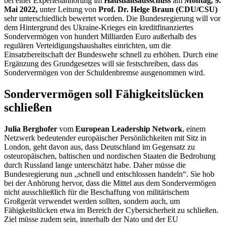
bei einer Expertenanhörung im
Haushaltsausschuss
am
Montag, 9.
Mai 2022,
unter Leitung von
Prof. Dr. Helge Braun (CDU/CSU)
sehr unterschiedlich bewertet worden. Die Bundesregierung will vor
dem Hintergrund des Ukraine-Krieges ein kreditfinanziertes
Sondervermögen von hundert Milliarden Euro außerhalb des
regulären Verteidigungshaushaltes einrichten, um die
Einsatzbereitschaft der Bundeswehr schnell zu erhöhen. Durch eine
Ergänzung des Grundgesetzes will sie festschreiben, dass das
Sondervermögen von der Schuldenbremse ausgenommen wird.
Sondervermögen soll Fähigkeitslücken
schließen
Julia Berghofer
vom
European Leadership Network
, einem
Netzwerk bedeutender europäischer Persönlichkeiten mit Sitz in
London, geht davon aus, dass Deutschland im Gegensatz zu
osteuropäischen, baltischen und nordischen Staaten die Bedrohung
durch Russland lange unterschätzt habe. Daher müsse die
Bundesregierung nun „schnell und entschlossen handeln“. Sie hob
bei der Anhörung hervor, dass die Mittel aus dem Sondervermögen
nicht ausschließlich für die Beschaffung von militärischem
Großgerät verwendet werden sollten, sondern auch, um
Fähigkeitslücken etwa im Bereich der Cybersicherheit zu schließen.
Ziel müsse zudem sein, innerhalb der Nato und der EU