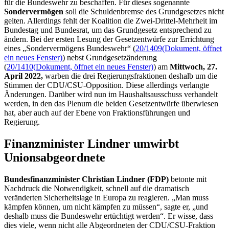
für die Bundeswehr zu beschaffen. Für dieses sogenannte
Sondervermögen
soll die Schuldenbremse des Grundgesetzes nicht
gelten. Allerdings fehlt der Koalition die Zwei-Drittel-Mehrheit im
Bundestag und Bundesrat, um das Grundgesetz entsprechend zu
ändern. Bei der ersten Lesung der Gesetzentwürfe zur Errichtung
eines „Sondervermögens Bundeswehr“ (
20/1409
(Dokument, öffnet
ein neues Fenster)
) nebst Grundgesetzänderung
(
20/1410
(Dokument, öffnet ein neues Fenster)
) am
Mittwoch, 27.
April 2022,
warben die drei Regierungsfraktionen deshalb um die
Stimmen der CDU/CSU-Opposition. Diese allerdings verlangte
Änderungen. Darüber wird nun im Haushaltsausschuss verhandelt
werden, in den das Plenum die beiden Gesetzentwürfe überwiesen
hat, aber auch auf der Ebene von Fraktionsführungen und
Regierung.
Finanzminister Lindner umwirbt
Unionsabgeordnete
Bundesfinanzminister Christian Lindner (FDP)
betonte mit
Nachdruck die Notwendigkeit, schnell auf die dramatisch
veränderten Sicherheitslage in Europa zu reagieren. „Man muss
kämpfen können, um nicht kämpfen zu müssen“, sagte er, „und
deshalb muss die Bundeswehr ertüchtigt werden“. Er wisse, dass
dies viele, wenn nicht alle Abgeordneten der CDU/CSU-Fraktion