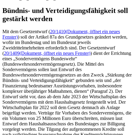
Bündnis- und Verteidigungsfähigkeit soll
gestärkt werden
Mit dem Gesetzentwurf (
20/1410
(Dokument, öffnet ein neues
Fenster)
) soll der Artikel 87a des Grundgesetzes geändert werden,
wofür im Bundestag und im Bundesrat jeweils
Zweidrittelmehrheiten erforderlich sind. Der Gesetzentwurf
(
20/1409
(Dokument, öffnet ein neues Fenster)
) dient der Errichtung
eines „Sondervermögens Bundeswehr“
(Bundeswehrsondervermögensgesetz). Die Mittel des
Sondervermögens sollen laut Entwurf des
Bundeswehrsondervermögensgesetzes an den Zweck „Stärkung der
Bündnis- und Verteidigungsfähigkeit“ gebunden sein und „der
Finanzierung bedeutsamer Ausrüstungsvorhaben, insbesondere
komplexer überjähriger Maßnahmen, dienen“ (Paragraf 2). Der
Entwurf sieht vor, dass ab dem Jahr 2023 der Wirtschaftsplan des
Sondervermögens mit dem Haushaltsgesetz festgestellt wird. Der
Wirtschaftsplan für 2022 soll dem Gesetz demnach als Anlage
beigefügt werden. Verträge für Vorhaben des Sondervermögens, die
ein Volumen von 25 Millionen Euro überschreiten, müssen laut
Entwurf dem Haushaltsausschuss des Bundestages zur Billigung
vorgelegt werden. Die Tilgung der aufgenommenen Kredite soll
nach vollständiger Inanspruchnahme der Kreditermächtigungen