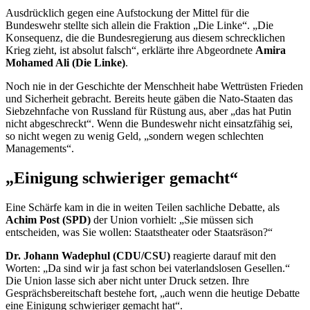
Ausdrücklich gegen eine Aufstockung der Mittel für die
Bundeswehr stellte sich allein die Fraktion „Die Linke“. „Die
Konsequenz, die die Bundesregierung aus diesem schrecklichen
Krieg zieht, ist absolut falsch“, erklärte ihre Abgeordnete
Amira
Mohamed Ali (Die Linke)
.
Noch nie in der Geschichte der Menschheit habe Wettrüsten Frieden
und Sicherheit gebracht. Bereits heute gäben die Nato-Staaten das
Siebzehnfache von Russland für Rüstung aus, aber „das hat Putin
nicht abgeschreckt“. Wenn die Bundeswehr nicht einsatzfähig sei,
so nicht wegen zu wenig Geld, „sondern wegen schlechten
Managements“.
„Einigung schwieriger gemacht“
Eine Schärfe kam in die in weiten Teilen sachliche Debatte, als
Achim Post (SPD)
der Union vorhielt: „Sie müssen sich
entscheiden, was Sie wollen: Staatstheater oder Staatsräson?“
Dr. Johann Wadephul (CDU/CSU)
reagierte darauf mit den
Worten: „Da sind wir ja fast schon bei vaterlandslosen Gesellen.“
Die Union lasse sich aber nicht unter Druck setzen. Ihre
Gesprächsbereitschaft bestehe fort, „auch wenn die heutige Debatte
eine Einigung schwieriger gemacht hat“.