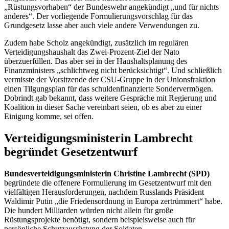
„Rüstungsvorhaben“ der Bundeswehr angekündigt „und für nichts
anderes“. Der vorliegende Formulierungsvorschlag für das
Grundgesetz lasse aber auch viele andere Verwendungen zu.
Zudem habe Scholz angekündigt, zusätzlich im regulären
Verteidigungshaushalt das Zwei-Prozent-Ziel der Nato
überzuerfüllen. Das aber sei in der Haushaltsplanung des
Finanzministers „schlichtweg nicht berücksichtigt“. Und schließlich
vermisste der Vorsitzende der CSU-Gruppe in der Unionsfraktion
einen Tilgungsplan für das schuldenfinanzierte Sondervermögen.
Dobrindt gab bekannt, dass weitere Gespräche mit Regierung und
Koalition in dieser Sache vereinbart seien, ob es aber zu einer
Einigung komme, sei offen.
Verteidigungsministerin Lambrecht
begründet Gesetzentwurf
Bundesverteidigungsministerin Christine Lambrecht (SPD)
begründete die offenere Formulierung im Gesetzentwurf mit den
vielfältigen Herausforderungen, nachdem Russlands Präsident
Waldimir Putin „die Friedensordnung in Europa zertrümmert“ habe.
Die hundert Milliarden würden nicht allein für große
Rüstungsprojekte benötigt, sondern beispielsweise auch für
persönliche Schutzausrüstung der Soldaten.