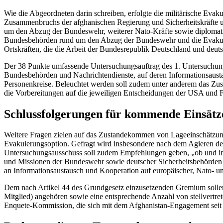
Wie die Abgeordneten darin schreiben, erfolgte die militärische Eva
Zusammenbruchs der afghanischen Regierung und Sicherheitskräfte un
um den Abzug der Bundeswehr, weiterer Nato-Kräfte sowie diplomati
Bundesbehörden rund um den Abzug der Bundeswehr und die Evakuier
Ortskräften, die die Arbeit der Bundesrepublik Deutschland und deuts
Der 38 Punkte umfassende Untersuchungsauftrag des 1. Untersuchungsa
Bundesbehörden und Nachrichtendienste, auf deren Informationsausta
Personenkreise. Beleuchtet werden soll zudem unter anderem das Zus
die Vorbereitungen auf die jeweiligen Entscheidungen der USA und
Schlussfolgerungen für kommende Einsätz
Weitere Fragen zielen auf das Zustandekommen von Lageeinschätzung
Evakuierungsoption. Gefragt wird insbesondere nach dem Agieren de
Untersuchungsausschuss soll zudem Empfehlungen geben, „ob und inw
und Missionen der Bundeswehr sowie deutscher Sicherheitsbehörden u
an Informationsaustausch und Kooperation auf europäischer, Nato- u
Dem nach Artikel 44 des Grundgesetz einzusetzenden Gremium sollen
Mitglied) angehören sowie eine entsprechende Anzahl von stellvertr
Enquete
-Kommission, die sich mit dem Afghanistan-Engagement seit 2