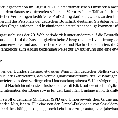
kuierungsoperation im August 2021 „unter dramatischen Umständen nach
d dem daraus resultierenden schnellen Vormarsch der Taliban bis hin
scher Vertretungen bedürfe der Aufklärung darüber, „wie es zu den L
ung des Personals der deutschen Botschaft, deutscher Staatsbürgeri
cher Organisationen und Institutionen unterstützt haben, gekommen ist
usschusses der 20. Wahlperiode zielt unter anderem auf die Beurteilu
usch und auf die Zuständigkeiten beim Abzug und der Evakuierung des 
ammenwirken mit ausländischen Stellen und Nachrichtendiensten, die 
 Frankreichs zum Abzug beziehungsweise zur Evakuierung und eine e
e
en der Bundesregierung, etwaigen Warnungen deutscher Stellen vor dem
s Bundeskanzleramts, des Verteidigungsministeriums, des Auswärtigen
iefern aus dem vorliegenden Untersuchungsthema Schlussfolgerungen“
nd Nachrichtendienste – insbesondere mit Blick auf eventuell möglich
nd internationaler Ebene sowie für den künftigen Umgang mit Ortskräf
 zwölf ordentliche Mitglieder (SPD und Union jeweils drei, Grüne un
etenden Mitgliedern. Für eine von den Ampel-Fraktionen von Sozialdemo
001 beschäftigen soll, liegt noch kein Einsetzungsantrag vor. (ahe/ha