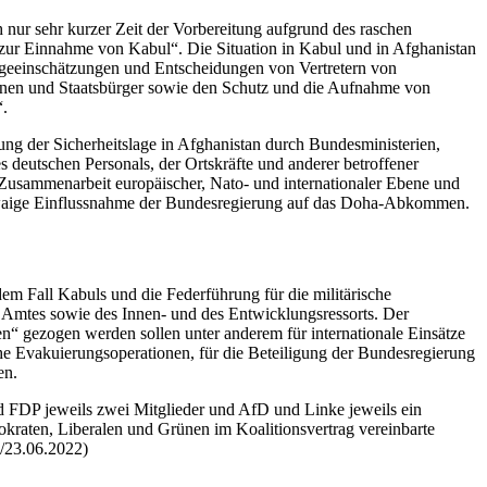
 nur sehr kurzer Zeit der Vorbereitung aufgrund des raschen
 zur Einnahme von Kabul“. Die Situation in Kabul und in Afghanistan
ageeinschätzungen und Entscheidungen von Vertretern von
nnen und Staatsbürger sowie den Schutz und die Aufnahme von
“.
ng der Sicherheitslage in Afghanistan durch Bundesministerien,
deutschen Personals, der Ortskräfte und anderer betroffener
Zusammenarbeit europäischer, Nato- und internationaler Ebene und
twaige Einflussnahme der Bundesregierung auf das Doha-Abkommen.
 Fall Kabuls und die Federführung für die militärische
 Amtes sowie des Innen- und des Entwicklungsressorts. Der
 gezogen werden sollen unter anderem für internationale Einsätze
e Evakuierungsoperationen, für die Beteiligung der Bundesregierung
ten.
d FDP jeweils zwei Mitglieder und AfD und Linke jeweils ein
kraten, Liberalen und Grünen im Koalitionsvertrag vereinbarte
u/23.06.2022)