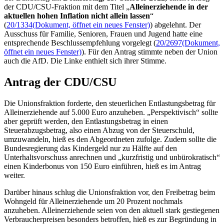
der CDU/CSU-Fraktion mit dem Titel „
Alleinerziehende in der
aktuellen hohen Inflation nicht allein lassen
“
(
20/1334
(Dokument, öffnet ein neues Fenster)
) abgelehnt. Der
Ausschuss für Familie, Senioren, Frauen und Jugend hatte eine
entsprechende Beschlussempfehlung vorgelegt (
20/2697
(Dokument,
öffnet ein neues Fenster)
). Für den Antrag stimmte neben der Union
auch die AfD. Die Linke enthielt sich ihrer Stimme.
Antrag der CDU/CSU
Die Unionsfraktion forderte, den steuerlichen Entlastungsbetrag für
Alleinerziehende auf 5.000 Euro anzuheben. „Perspektivisch“ sollte
aber geprüft werden, den Entlastungsbetrag in einen
Steuerabzugsbetrag, also einen Abzug von der Steuerschuld,
umzuwandeln, hieß es den Abgeordneten zufolge. Zudem sollte die
Bundesregierung das Kindergeld nur zu Hälfte auf den
Unterhaltsvorschuss anrechnen und „kurzfristig und unbürokratisch“
einen Kinderbonus von 150 Euro einführen, hieß es im Antrag
weiter.
Darüber hinaus schlug die Unionsfraktion vor, den Freibetrag beim
Wohngeld für Alleinerziehende um 20 Prozent nochmals
anzuheben. Alleinerziehende seien von den aktuell stark gestiegenen
Verbraucherpreisen besonders betroffen, hieß es zur Begründung in