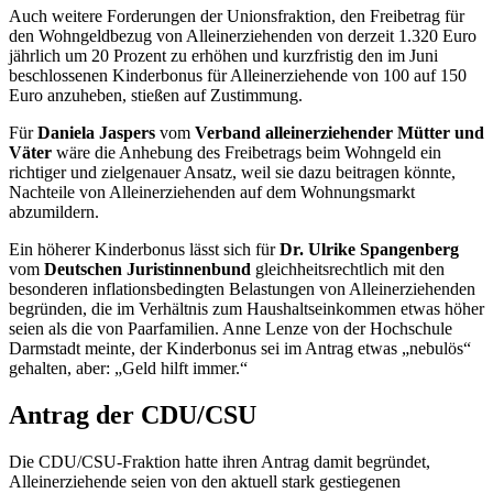
Auch weitere Forderungen der Unionsfraktion, den Freibetrag für
den Wohngeldbezug von Alleinerziehenden von derzeit 1.320 Euro
jährlich um 20 Prozent zu erhöhen und kurzfristig den im Juni
beschlossenen Kinderbonus für Alleinerziehende von 100 auf 150
Euro anzuheben, stießen auf Zustimmung.
Für
Daniela Jaspers
vom
Verband alleinerziehender Mütter und
Väter
wäre die Anhebung des Freibetrags beim Wohngeld ein
richtiger und zielgenauer Ansatz, weil sie dazu beitragen könnte,
Nachteile von Alleinerziehenden auf dem Wohnungsmarkt
abzumildern.
Ein höherer Kinderbonus lässt sich für
Dr. Ulrike Spangenberg
vom
Deutschen Juristinnenbund
gleichheitsrechtlich mit den
besonderen inflationsbedingten Belastungen von Alleinerziehenden
begründen, die im Verhältnis zum Haushaltseinkommen etwas höher
seien als die von Paarfamilien. Anne Lenze von der Hochschule
Darmstadt meinte, der Kinderbonus sei im Antrag etwas „nebulös“
gehalten, aber: „Geld hilft immer.“
Antrag der CDU/CSU
Die CDU/CSU-Fraktion hatte ihren Antrag damit begründet,
Alleinerziehende seien von den aktuell stark gestiegenen