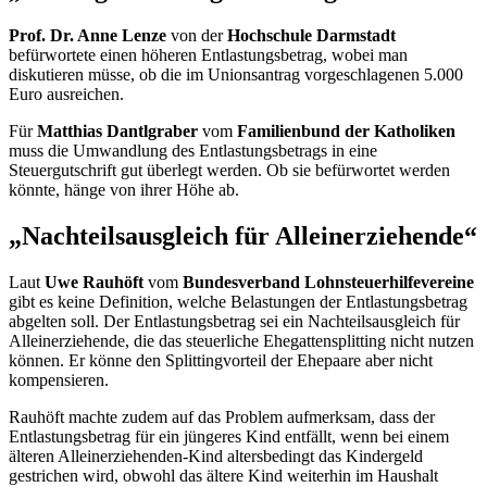
Prof. Dr. Anne Lenze
von der
Hochschule Darmstadt
befürwortete einen höheren Entlastungsbetrag, wobei man
diskutieren müsse, ob die im Unionsantrag vorgeschlagenen 5.000
Euro ausreichen.
Für
Matthias Dantlgraber
vom
Familienbund der Katholiken
muss die Umwandlung des Entlastungsbetrags in eine
Steuergutschrift gut überlegt werden. Ob sie befürwortet werden
könnte, hänge von ihrer Höhe ab.
„Nachteilsausgleich für Alleinerziehende“
Laut
Uwe Rauhöft
vom
Bundesverband Lohnsteuerhilfevereine
gibt es keine Definition, welche Belastungen der Entlastungsbetrag
abgelten soll. Der Entlastungsbetrag sei ein Nachteilsausgleich für
Alleinerziehende, die das steuerliche Ehegattensplitting nicht nutzen
können. Er könne den Splittingvorteil der Ehepaare aber nicht
kompensieren.
Rauhöft machte zudem auf das Problem aufmerksam, dass der
Entlastungsbetrag für ein jüngeres Kind entfällt, wenn bei einem
älteren Alleinerziehenden-Kind altersbedingt das Kindergeld
gestrichen wird, obwohl das ältere Kind weiterhin im Haushalt