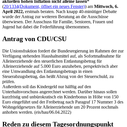
aktuellen hohen Inflation nicht alleine lassen“
(
20/1334
(Dokument, öffnet ein neues Fenster)
) am
Mittwoch, 6.
April 2022,
erstmals beraten. Nach knapp 40-minütiger Debatte
wurde der Antrag zur weiteren Beratung an die Ausschüsse
überwiesen. Der Ausschuss für Familie, Senioren, Frauen und
Jugend hat dabei die Federführung übernommen.
Antrag von CDU/CSU
Die Unionsfraktion fordert die Bundesregierung im Rahmen der zur
Verfügung stehenden Haushaltsmittel auf, als Sofortmaßnahme für
Alleinerziehende den steuerlichen Entlastungsbetrag für
Alleinerziehende auf 5.000 Euro anzuheben, perspektivisch aber
eine Umwandlung des Entlastungsbetrags in einen
Steuerabzugsbetrag, das heißt Abzug von der Steuerschuld, zu
prüfen.
Außerdem soll das Kindergeld nur hälftig auf den
Unterhaltsvorschuss angerechnet werden. Darüber hinaus sollen
kurzfristig und unbürokratisch ein Kinderbonus in Höhe von 150
Euro eingeführt und der Freibetrag nach Paragraf 17 Nummer 3 des
Wohngeldgesetzes für Alleinerziehende um 20 Prozent nochmals
anhoben werden. (eis/hau/06.04.2022)
Reden zu diesem Tagesordnungspunkt