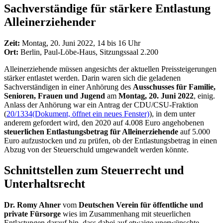
Sachverstän­dige für stär­kere Ent­lastung
Allein­er­ziehender
Zeit:
Montag, 20. Juni 2022, 14 bis 16 Uhr
Ort:
Berlin, Paul-Löbe-Haus, Sitzungssaal 2.200
Alleinerziehende müssen angesichts der aktuellen Preissteigerungen
stärker entlastet werden. Darin waren sich die geladenen
Sachverständigen in einer Anhörung des
Ausschusses für Familie,
Senioren, Frauen und Jugend
am
Montag, 20. Juni 2022
, einig.
Anlass der Anhörung war ein Antrag der CDU/CSU-Fraktion
(
20/1334
(Dokument, öffnet ein neues Fenster)
), in dem unter
anderem gefordert wird, den 2020 auf 4.008 Euro angehobenen
steuerlichen Entlastungsbetrag für Alleinerziehende
auf 5.000
Euro aufzustocken und zu prüfen, ob der Entlastungsbetrag in einen
Abzug von der Steuerschuld umgewandelt werden könnte.
Schnittstellen zum Steuerrecht und
Unterhaltsrecht
Dr. Romy Ahner
vom
Deutschen Verein für öffentliche und
private Fürsorge
wies im Zusammenhang mit steuerlichen
Entlastungen darauf hin, dass dabei auf etwaige unerwünschte