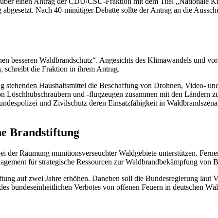
über einen Antrag der CDU/CSU-Fraktion mit dem Titel „Nationale Kr
 abgesetzt. Nach 40-minütiger Debatte sollte der Antrag an die Aussch
einen besseren Waldbrandschutz“. Angesichts des Klimawandels und vora
 schreibt die Fraktion in ihrem Antrag.
 stehenden Haushaltsmittel die Beschaffung von Drohnen, Video- und 
n Löschhubschraubern und -flugzeugen zusammen mit den Ländern zu p
ndespolizei und Zivilschutz deren Einsatzfähigkeit in Waldbrandszenar
e Brandstiftung
bei der Räumung munitionsverseuchter Waldgebiete unterstützen. Ferner
anagement für strategische Ressourcen zur Waldbrandbekämpfung vo
tiftung auf zwei Jahre erhöhen. Daneben soll die Bundesregierung laut
des bundeseinheitlichen Verbotes von offenen Feuern in deutschen Wäl