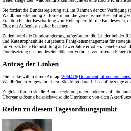
weiter steigender Waldbrandrisiken brauche es eine solche Kraftanstr
Sie fordert die Bundesregierung auf, im Rahmen der zur Verfügung s
Waldbranderkennung zu fördern und die gemeinsame Beschaffung vo
Fraktion bei der Beschaffung von Helikoptern für die Bundeswehr, di
Flug mit Außenlast stärker beachten.
Zudem wird die Bundesregierung aufgefordert, die Länder bei der Rä
und Katastrophenhilfe aufgebaute Fähigkeitsmanagement für strate
für vorsätzliche Brandstiftung auf zwei Jahre erhöhen. Daneben soll
Durchsetzung des bundeseinheitlichen Verbotes von offenen Feuern 
Antrag der Linken
Die Linke will in ihrem Antrag (
20/4418
(Dokument, öffnet ein neues 
Waldbränden zu gewährleisten. Sie dringt darauf, Löschflugzeuge a
Zugleich fordert sie die Bundesregierung unter anderem auf, ein bun
Übergangslösung beispielsweise die Umrüstung von alten Agrarflugze
Reden zu diesem Tagesordnungspunkt