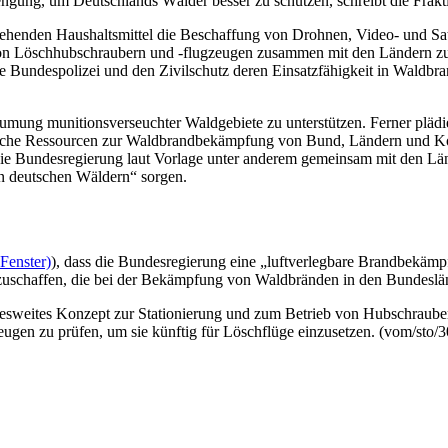
engung, um Deutschlands Wälder besser zu schützen, schreibt die Frakt
tehenden Haushaltsmittel die Beschaffung von Drohnen, Video- und Sat
n Löschhubschraubern und -flugzeugen zusammen mit den Ländern zu p
e Bundespolizei und den Zivilschutz deren Einsatzfähigkeit in Waldbra
umung munitionsverseuchter Waldgebiete zu unterstützen. Ferner plädi
gische Ressourcen zur Waldbrandbekämpfung von Bund, Ländern und K
 die Bundesregierung laut Vorlage unter anderem gemeinsam mit den Län
in deutschen Wäldern“ sorgen.
Fenster)
), dass die Bundesregierung eine „luftverlegbare Brandbekämp
nzuschaffen, die bei der Bekämpfung von Waldbränden in den Bundeslä
desweites Konzept zur Stationierung und zum Betrieb von Hubschrauber
ugen zu prüfen, um sie künftig für Löschflüge einzusetzen. (vom/sto/