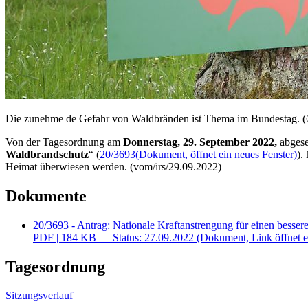
Die zunehme de Gefahr von Waldbränden ist Thema im Bundestag. (© p
Von der Tagesordnung am
Donnerstag, 29. September 2022,
abgese
Waldbrandschutz
“ (
20/3693
(Dokument, öffnet ein neues Fenster)
).
Heimat überwiesen werden. (vom/irs/29.09.2022)
Dokumente
20/3693 - Antrag: Nationale Kraftanstrengung für einen besse
PDF
| 184 KB — Status: 27.09.2022
(Dokument, Link öffnet e
Tagesordnung
Sitzungsverlauf