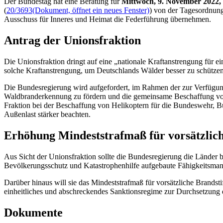
Der Bundestag hat eine Beratung für
Mittwoch, 9. November 2022,
(
20/3693
(Dokument, öffnet ein neues Fenster)
) von der Tagesordnung
Ausschuss für Inneres und Heimat die Federführung übernehmen.
Antrag der Unionsfraktion
Die Unionsfraktion dringt auf eine „nationale Kraftanstrengung für 
solche Kraftanstrengung, um Deutschlands Wälder besser zu schützen,
Die Bundesregierung wird aufgefordert, im Rahmen der zur Verfügung
Waldbranderkennung zu fördern und die gemeinsame Beschaffung vo
Fraktion bei der Beschaffung von Helikoptern für die Bundeswehr, Bu
Außenlast stärker beachten.
Erhöhung Mindeststrafmaß für vorsätzlich
Aus Sicht der Unionsfraktion sollte die Bundesregierung die Länder 
Bevölkerungsschutz und Katastrophenhilfe aufgebaute Fähigkeitsm
Darüber hinaus will sie das Mindeststrafmaß für vorsätzliche Brands
einheitliches und abschreckendes Sanktionsregime zur Durchsetzung 
Dokumente