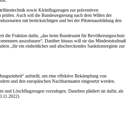
ion.
ellitentechnik sowie Kleinflugzeugen zur präventiven
rüfen. Auch soll die Bundesregierung nach dem Willen der
ndszenarien mit berücksichtigen und bei der Pilotenausbildung den
ert die Fraktion dafür, „das beim Bundesamt für Bevölkerungsschutz
ommunen auszubauen“. Darüber hinaus will sie das Mindeststrafmaß
dern „für ein einheitliches und abschreckendes Sanktionsregime zur
fungseinheit“ aufstellt, um eine effektive Bekämpfung von
ndern und den europäischen Nachbarstaaten eingesetzt werden.
n und Löschflugzeugen vorzulegen. Daneben plädiert sie dafür, als
30.11.2022)