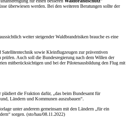
aftanstrengung für einen besseren
Waldbrandschutz
“
üsse überwiesen werden. Bei den weiteren Beratungen sollte der
ussichtlich weiter steigender Waldbrandrisiken brauche es eine
Satellitentechnik sowie Kleinflugzeugen zur präventiven
rüfen. Auch soll die Bundesregierung nach dem Willen der
ien mitberücksichtigen und bei der Pilotenausbildung den Flug mit
 plädiert die Fraktion dafür, „das beim Bundesamt für
n Bund, Ländern und Kommunen auszubauen“.
 Vorlage unter anderem gemeinsam mit den Ländern „für ein
dern“ sorgen. (sto/hau/08.11.2022)