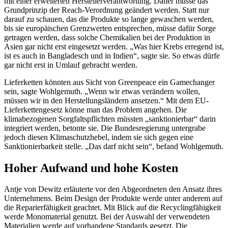
mit einer erweiterten Herstellerverantwortung. Daher müsse das
Grundprinzip der Reach-Verordnung geändert werden. Statt nur
darauf zu schauen, das die Produkte so lange gewaschen werden,
bis sie europäischen Grenzwerten entsprechen, müsse dafür Sorge
getragen werden, dass solche Chemikalien bei der Produktion in
Asien gar nicht erst eingesetzt werden. „Was hier Krebs erregend ist,
ist es auch in Bangladesch und in Indien“, sagte sie. So etwas dürfe
gar nicht erst in Umlauf gebracht werden.
Lieferketten könnten aus Sicht von
Greenpeace
ein
Gamechanger
sein, sagte Wohlgemuth. „Wenn wir etwas verändern wollen,
müssen wir in den Herstellungsländern ansetzen.“ Mit dem EU-
Lieferkettengesetz könne man das Problem angehen. Die
klimabezogenen Sorgfaltspflichten müssten „sanktionierbar“ darin
integriert werden, betonte sie. Die Bundesregierung untergrabe
jedoch diesen Klimaschutzhebel, indem sie sich gegen eine
Sanktionierbarkeit stelle. „Das darf nicht sein“, befand Wohlgemuth.
Hoher Aufwand und hohe Kosten
Antje von Dewitz erläuterte vor den Abgeordneten den Ansatz ihres
Unternehmens. Beim Design der Produkte werde unter anderem auf
die Reparierfähigkeit geachtet. Mit Blick auf die Recyclingfähigkeit
werde Monomaterial genutzt. Bei der Auswahl der verwendeten
Materialien werde auf vorhandene Standards gesetzt. Die