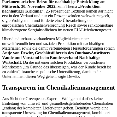
Parlamentarischen Beirat für nachhaltige Entwicklung
am
Mittwoch, 30. November 2022,
zum Thema
„
Produktion
nachhaltiger Kleidung
“
. 25 Prozent der Textilien kämen gar nicht
erst in den Verkauf und nur ein Prozent würden weltweit
recycelt
,
sagte Wohlgemuth und forderte eine Überarbeitung der
europäischen Chemikalienverordnung
Reach
sowie sanktionierbare
klimabezogene Sorgfaltspflichten im neuen EU-Lieferkettengesetz.
Über die durchaus vorhandenen Möglichkeiten einer
umweltfreundlichen und sozialen Produktion mit nachhaltigen
Materialien sowie die damit verbundenen Herausforderungen sprach
Antje von Dewitz, Geschäftsführerin des Outdoor-Ausrüsters
Vaude und Vorstand beim Bundesverband Nachhaltige
Wirtschaft
. Da die mit einer solchen Produktion verbundenen
Mehrkosten „im Grunde das übersteigen, was der Kunde bereit ist
zu zahlen“, brauche es politische Unterstützung, damit mehr
Unternehmen diesen Weg gehen, sagte Dewitz.
Transparenz im Chemikalienmanagement
Aus Sicht der Greenpeace-Expertin Wohlgemut darf es keine
Einleitung von umwelt- und gesundheitsgefährdenden Chemikalien
„entlang der kompletten Lieferkette“ geben. Benötigt werde eine
transparente Umsetzung im Chemikalienmanagement, kombiniert