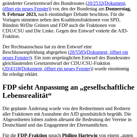
geänderter Gesetzentwurf des Bundesrates (
20/2532
(Dokument,
öffnet ein neues Fenster)
) vor, den der Bundestag am
Donnerstag,
9. Februar 2023,
nach einstündiger Debatte beschloss. Für die
Vorlagen stimmten neben den Koalitionsfraktionen von SPD,
Bündnis 90/Die Grünen und FDP auch die Fraktionen von
CDU/CSU und Die Linke. Gegen den Entwurf votierte die AfD-
Fraktion.
Der Rechtsausschuss hat zu dem Entwurf eine
Beschlussempfehlung abgegeben (
20/5585
(Dokument, öffnet ein
neues Fenster)
). Ein zum ursprünglichen Entwurf des Bundesrates
gleichlautenden Gesetzentwurf der CDU/CSU-Fraktion
(
20/4318
(Dokument, öffnet ein neues Fenster)
) wurde einstimmig
für erledigt erklärt.
FDP sieht Anpassung an „gesellschaftliche
Lebensrealität“
Die geplante Änderung wurde von den Rednerinnen und Rednern
aller Fraktionen mit Ausnahme der AfD grundsätzlich begrüßt. Die
Abgeordneten lobten zudem allesamt die Bedeutung der Vereine in
Deutschland und das Engagement der Ehrenamtlichen.
Für die
FDP-Fraktion
sprach
Philipp Hartewig
von einem „guten