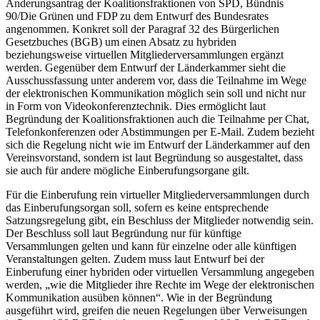
Änderungsantrag der Koalitionsfraktionen von SPD, Bündnis
90/Die Grünen und FDP zu dem Entwurf des Bundesrates
angenommen. Konkret soll der Paragraf 32 des Bürgerlichen
Gesetzbuches (BGB) um einen Absatz zu hybriden
beziehungsweise virtuellen Mitgliederversammlungen ergänzt
werden. Gegenüber dem Entwurf der Länderkammer sieht die
Ausschussfassung unter anderem vor, dass die Teilnahme im Wege
der elektronischen Kommunikation möglich sein soll und nicht nur
in Form von Videokonferenztechnik. Dies ermöglicht laut
Begründung der Koalitionsfraktionen auch die Teilnahme per
Chat
,
Telefonkonferenzen oder Abstimmungen per
E-Mail
. Zudem bezieht
sich die Regelung nicht wie im Entwurf der Länderkammer auf den
Vereinsvorstand, sondern ist laut Begründung so ausgestaltet, dass
sie auch für andere mögliche Einberufungsorgane gilt.
Für die Einberufung rein virtueller Mitgliederversammlungen durch
das Einberufungsorgan soll, sofern es keine entsprechende
Satzungsregelung gibt, ein Beschluss der Mitglieder notwendig sein.
Der Beschluss soll laut Begründung nur für künftige
Versammlungen gelten und kann für einzelne oder alle künftigen
Veranstaltungen gelten. Zudem muss laut Entwurf bei der
Einberufung einer hybriden oder virtuellen Versammlung angegeben
werden, „wie die Mitglieder ihre Rechte im Wege der elektronischen
Kommunikation ausüben können“. Wie in der Begründung
ausgeführt wird, greifen die neuen Regelungen über Verweisungen