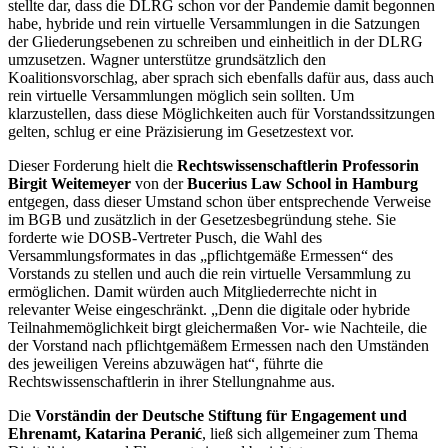
stellte dar, dass die DLRG schon vor der Pandemie damit begonnen
habe, hybride und rein virtuelle Versammlungen in die Satzungen
der Gliederungsebenen zu schreiben und einheitlich in der DLRG
umzusetzen. Wagner unterstütze grundsätzlich den
Koalitionsvorschlag, aber sprach sich ebenfalls dafür aus, dass auch
rein virtuelle Versammlungen möglich sein sollten. Um
klarzustellen, dass diese Möglichkeiten auch für Vorstandssitzungen
gelten, schlug er eine Präzisierung im Gesetzestext vor.
Dieser Forderung hielt die
Rechtswissenschaftlerin Professorin
Birgit Weitemeyer
von der
Bucerius
Law School
in Hamburg
entgegen, dass dieser Umstand schon über entsprechende Verweise
im BGB und zusätzlich in der Gesetzesbegründung stehe. Sie
forderte wie DOSB-Vertreter Pusch, die Wahl des
Versammlungsformates in das „pflichtgemäße Ermessen“ des
Vorstands zu stellen und auch die rein virtuelle Versammlung zu
ermöglichen. Damit würden auch Mitgliederrechte nicht in
relevanter Weise eingeschränkt. „Denn die digitale oder hybride
Teilnahmemöglichkeit birgt gleichermaßen Vor- wie Nachteile, die
der Vorstand nach pflichtgemäßem Ermessen nach den Umständen
des jeweiligen Vereins abzuwägen hat“, führte die
Rechtswissenschaftlerin in ihrer Stellungnahme aus.
Die
Vorständin der Deutsche Stiftung für Engagement und
Ehrenamt, Katarina Peranić
, ließ sich allgemeiner zum Thema