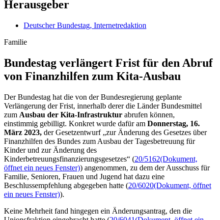
Herausgeber
Deutscher Bundestag, Internetredaktion
Familie
Bundestag verlängert Frist für den Abruf
von Finanz­hilfen zum Kita-Ausbau
Der Bundestag hat die von der Bundesregierung geplante
Verlängerung der Frist, innerhalb derer die Länder Bundesmittel
zum
Ausbau der Kita-Infrastruktur
abrufen können,
einstimmig gebilligt. Konkret wurde dafür am
Donnerstag, 16.
März 2023,
der Gesetzentwurf „zur Änderung des Gesetzes über
Finanzhilfen des Bundes zum Ausbau der Tagesbetreuung für
Kinder und zur Änderung des
Kinderbetreuungsfinanzierungsgesetzes“ (
20/5162
(Dokument,
öffnet ein neues Fenster)
) angenommen, zu dem der Ausschuss für
Familie, Senioren, Frauen und Jugend hat dazu eine
Beschlussempfehlung abgegeben hatte (
20/6020
(Dokument, öffnet
ein neues Fenster)
).
Keine Mehrheit fand hingegen ein Änderungsantrag, den die
Unionsfraktion eingebracht hatte (
20/6041
(Dokument, öffnet ein