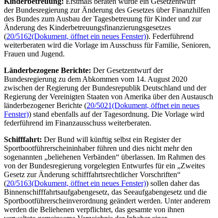
Kinderbetreuung:
Erstmals beraten wurde ein Gesetzentwurf
der Bundesregierung zur Änderung des Gesetzes über Finanzhilfen
des Bundes zum Ausbau der Tagesbetreuung für Kinder und zur
Änderung des Kinderbetreuungsfinanzierungsgesetzes
(
20/5162
(Dokument, öffnet ein neues Fenster)
). Federführend
weiterberaten wird die Vorlage im Ausschuss für Familie, Senioren,
Frauen und Jugend.
Länderbezogene Berichte:
Der Gesetzentwurf der
Bundesregierung zu dem Abkommen vom 14. August 2020
zwischen der Regierung der Bundesrepublik Deutschland und der
Regierung der Vereinigten Staaten von Amerika über den Austausch
länderbezogener Berichte (
20/5021
(Dokument, öffnet ein neues
Fenster)
) stand ebenfalls auf der Tagesordnung. Die Vorlage wird
federführend im Finanzausschuss weiterberaten.
Schifffahrt:
Der Bund will künftig selbst ein Register der
Sportbootführerscheininhaber führen und dies nicht mehr den
sogenannten „beliehenen Verbänden“ überlassen. Im Rahmen des
von der Bundesregierung vorgelegten Entwurfes für ein „Zweites
Gesetz zur Änderung schifffahrtsrechtlicher Vorschriften“
(
20/5163
(Dokument, öffnet ein neues Fenster)
) sollen daher das
Binnenschifffahrtsaufgabengesetz, das Seeaufgabengesetz und die
Sportbootführerscheinverordnung geändert werden. Unter anderem
werden die Beliehenen verpflichtet, das gesamte von ihnen