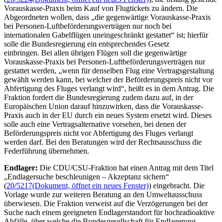
Vorauskasse-Praxis beim Kauf von Flugtickets zu ändern. Die
Abgeordneten wollen, dass „die gegenwärtige Vorauskasse-Praxis
bei Personen-Luftbeförderungsverträgen nur noch bei
internationalen Gabelflügen uneingeschränkt gestattet“ ist; hierfür
solle die Bundesregierung ein entsprechendes Gesetz
einbringen. Bei allen übrigen Flügen soll die gegenwärtige
Vorauskasse-Praxis bei Personen-Luftbeförderungsverträgen nur
gestattet werden, „wenn für denselben Flug eine Vertragsgestaltung
gewählt werden kann, bei welcher der Beförderungspreis nicht vor
Abfertigung des Fluges verlangt wird“, heißt es in dem Antrag. Die
Fraktion fordert die Bundesregierung zudem dazu auf, in der
Europäischen Union darauf hinzuwirken, dass die Vorauskasse-
Praxis auch in der EU durch ein neues System ersetzt wird. Dieses
solle auch eine Vertragsalternative vorsehen, bei denen der
Beförderungspreis nicht vor Abfertigung des Fluges verlangt
werden darf. Bei den Beratungen wird der Rechtsausschuss die
Federführung übernehmen.
Endlager:
Die CDU/CSU-Fraktion hat einen Antrag mit dem Titel
„Endlagersuche beschleunigen – Akzeptanz sichern“
(
20/5217
(Dokument, öffnet ein neues Fenster)
) eingebracht. Die
Vorlage wurde zur weiteren Beratung an den Umweltausschuss
überwiesen. Die Fraktion verweist auf die Verzögerungen bei der
Suche nach einem geeigneten Endlagerstandort für hochradioaktive
Abfälle, über welche die Bundesgesellschaft für Endlagerung