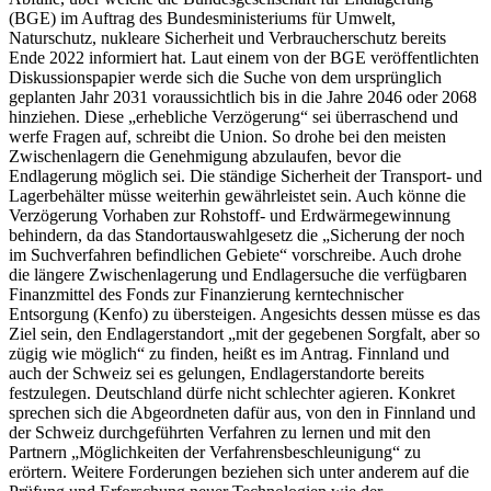
(BGE) im Auftrag des Bundesministeriums für Umwelt,
Naturschutz, nukleare Sicherheit und Verbraucherschutz bereits
Ende 2022 informiert hat. Laut einem von der BGE veröffentlichten
Diskussionspapier werde sich die Suche von dem ursprünglich
geplanten Jahr 2031 voraussichtlich bis in die Jahre 2046 oder 2068
hinziehen. Diese „erhebliche Verzögerung“ sei überraschend und
werfe Fragen auf, schreibt die Union. So drohe bei den meisten
Zwischenlagern die Genehmigung abzulaufen, bevor die
Endlagerung möglich sei. Die ständige Sicherheit der Transport- und
Lagerbehälter müsse weiterhin gewährleistet sein. Auch könne die
Verzögerung Vorhaben zur Rohstoff- und Erdwärmegewinnung
behindern, da das Standortauswahlgesetz die „Sicherung der noch
im Suchverfahren befindlichen Gebiete“ vorschreibe. Auch drohe
die längere Zwischenlagerung und Endlagersuche die verfügbaren
Finanzmittel des Fonds zur Finanzierung kerntechnischer
Entsorgung (Kenfo) zu übersteigen. Angesichts dessen müsse es das
Ziel sein, den Endlagerstandort „mit der gegebenen Sorgfalt, aber so
zügig wie möglich“ zu finden, heißt es im Antrag. Finnland und
auch der Schweiz sei es gelungen, Endlagerstandorte bereits
festzulegen. Deutschland dürfe nicht schlechter agieren. Konkret
sprechen sich die Abgeordneten dafür aus, von den in Finnland und
der Schweiz durchgeführten Verfahren zu lernen und mit den
Partnern „Möglichkeiten der Verfahrensbeschleunigung“ zu
erörtern. Weitere Forderungen beziehen sich unter anderem auf die