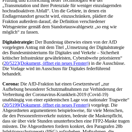
Prüfung und Erforschung neuer Technologien wie der
„Transmutation und ihrer Potenziale für weniger einzulagernden
hochradioaktiven Abfall“. Um die Gebiete, in denen ein
Endlagerstandort gesucht wird, einzuschränken, plädiert die
Fraktion außerdem darauf, die Definition verschiedener
Wirtsgesteine gemäß dem Standortauswahlgesetz „so eng wie
möglich“ zu fassen.
Digitalstrategie:
Der Bundestag überwies einen von der AfD
vorgelegten Antrag mit dem Titel „Umsetzung der Digitalstrategie
des Bundesministeriums für Digitales und Verkehr – Sicherheit
kritischer Infrastruktur gewährleisten, Cyberabwehr priorisieren“
(
20/5223
(Dokument, öffnet ein neues Fenster)
) in die Ausschüsse.
Die Vorlage wird im Ausschuss für Digitales federführend
behandelt.
Corona:
Die AfD-Fraktion hat einen Gesetzentwurf „zur
Aufhebung besonderer Schutzmaßnahmen zur Verhinderung der
Verbreitung der Coronavirus-Krankheit-2019 (Covid-19)
unabhängig von einer epidemischen Lage von nationaler Tragweite“
(
20/5199
(Dokument, öffnet ein neues Fenster)
) vorgelegt. Die
Abgeordneten argumentieren beispielsweise, für viele Menschen,
die den Personenfernverkehr nutzten, bedeute die Maskenpflicht,
dass sie über viele Stunden ununterbrochen eine FFP2-Maske tragen
müssten. Die Abgeordneten fordern konkret, den Paragrafen 28b
Infektionsschutzgesetz (IfSG) aufzuheben. Maßnahmen, die