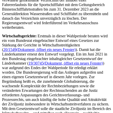
verwaltete gemeinsame Verzeichnis der Inhaber einer
Fahrererlaubnis für die Sportschifffahrt mit dem Geltungsbereich
Binnenschifffahrtsstraßen bis zum 31. Dezember 2023 an die
Generaldirektion Wasserstraßen und Schifffahrt zu übermitteln und
danach das Verzeichnis unverzüglich zu löschen. Der
Regierungsentwurf wird federführend im Verkehrsausschuss
weiterberaten.
Wirtschaftsgerichte:
Erstmals in dieser Wahlperiode beraten wird
ein vom Bundesrat eingebrachter Entwurf eines Gesetzes zur
Stärkung der Gerichte in Wirtschaftsstreitigkeiten
(
20/1549
(Dokument, öffnet ein neues Fenster)
). Damit hat die
Länderkammer erneut den Entwurf vorgelegt. Ein im Juni 2021 in
den Bundestag eingebrachter inhaltsgleicher Gesetzentwurf der
Länderkammer (
19/30745
(Dokument, öffnet ein neues Fenster)
)
war aufgrund des Endes der Wahlperiode für erledigt erklärt
worden. Die Bundesregierung will das Anliegen aufgreifen und
einen eigenen Gesetzentwurf in diesem Jahr vorlegen. Zur
Begründung heißt es, die zunehmende Globalisierung, die
wachsende Komplexität der Rechtsbeziehungen sowie die
veränderten Erwartungen der Rechtssuchenden an die Justiz
erforderten Anpassungen des Gerichtsverfassungs- und
Prozessrechts, um auch künftig die hohe Qualität und Attraktivität
der Ziviljustiz insbesondere in Wirtschaftsstreitverfahren zu sichern.
Mit dem Gesetzentwurf solle die staatliche Ziviljustiz im Bereich des