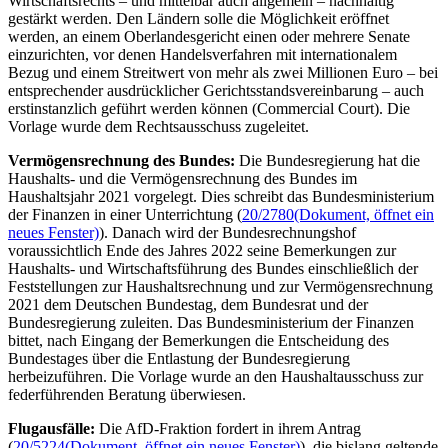
Wirtschaftsrechts – und mittelbar auch allgemein – nachhaltig
gestärkt werden. Den Ländern solle die Möglichkeit eröffnet
werden, an einem Oberlandesgericht einen oder mehrere Senate
einzurichten, vor denen Handelsverfahren mit internationalem
Bezug und einem Streitwert von mehr als zwei Millionen Euro – bei
entsprechender ausdrücklicher Gerichtsstandsvereinbarung – auch
erstinstanzlich geführt werden können (
Commercial Court
). Die
Vorlage wurde dem Rechtsausschuss zugeleitet.
Vermögensrechnung des Bundes:
Die Bundesregierung hat die
Haushalts- und die Vermögensrechnung des Bundes im
Haushaltsjahr 2021 vorgelegt. Dies schreibt das Bundesministerium
der Finanzen in einer Unterrichtung (
20/2780
(Dokument, öffnet ein
neues Fenster)
). Danach wird der Bundesrechnungshof
voraussichtlich Ende des Jahres 2022 seine Bemerkungen zur
Haushalts- und Wirtschaftsführung des Bundes einschließlich der
Feststellungen zur Haushaltsrechnung und zur Vermögensrechnung
2021 dem Deutschen Bundestag, dem Bundesrat und der
Bundesregierung zuleiten. Das Bundesministerium der Finanzen
bittet, nach Eingang der Bemerkungen die Entscheidung des
Bundestages über die Entlastung der Bundesregierung
herbeizuführen. Die Vorlage wurde an den Haushaltausschuss zur
federführenden Beratung überwiesen.
Flugausfälle:
Die AfD-Fraktion fordert in ihrem Antrag
(
20/5224
(Dokument, öffnet ein neues Fenster)
), die bislang geltende