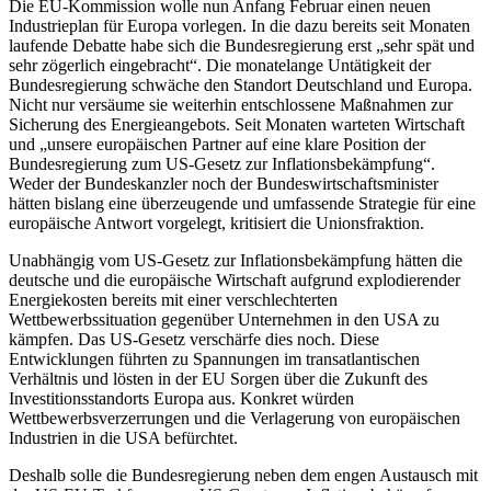
Die EU-Kommission wolle nun Anfang Februar einen neuen
Industrieplan für Europa vorlegen. In die dazu bereits seit Monaten
laufende Debatte habe sich die Bundesregierung erst „sehr spät und
sehr zögerlich eingebracht“. Die monatelange Untätigkeit der
Bundesregierung schwäche den Standort Deutschland und Europa.
Nicht nur versäume sie weiterhin entschlossene Maßnahmen zur
Sicherung des Energieangebots. Seit Monaten warteten Wirtschaft
und „unsere europäischen Partner auf eine klare Position der
Bundesregierung zum US-Gesetz zur Inflationsbekämpfung“.
Weder der Bundeskanzler noch der Bundeswirtschaftsminister
hätten bislang eine überzeugende und umfassende Strategie für eine
europäische Antwort vorgelegt, kritisiert die Unionsfraktion.
Unabhängig vom US-Gesetz zur Inflationsbekämpfung hätten die
deutsche und die europäische Wirtschaft aufgrund explodierender
Energiekosten bereits mit einer verschlechterten
Wettbewerbssituation gegenüber Unternehmen in den USA zu
kämpfen. Das US-Gesetz verschärfe dies noch. Diese
Entwicklungen führten zu Spannungen im transatlantischen
Verhältnis und lösten in der EU Sorgen über die Zukunft des
Investitionsstandorts Europa aus. Konkret würden
Wettbewerbsverzerrungen und die Verlagerung von europäischen
Industrien in die USA befürchtet.
Deshalb solle die Bundesregierung neben dem engen Austausch mit