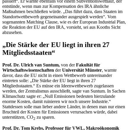
passiert“. Er warnte ebenfalls vor einem Subventionswettlauf, der
entstünde, wenn man zur Kompensation des IRA ähnliche
Maßnahmen beschließen würde. „Das führt dazu, dass Staaten im
Standortwettbewerb gegeneinander ausgespielt werden“. Vom
sogenannten
Matching Clause
, wie es der
European Industrial Plan
,
die Reaktion der EU auf den IRA, vorsieht, sei aus Kooths Sicht
abzusehen.
„Die Stärke der EU liegt in ihren 27
Mitgliedsstaaten“
Prof. Dr. Ulrich van Suntum,
von der
Fakultät für
Wirtschaftswissenschaften
der
Universität Münster
, warnte
davor, dass die EU nicht in einen Wettbewerb untereinander
eintreten solle: „Die Stärke der EU liegt in ihren 27
Mitgliedsstaaten.“ Es müsse ein Ideenwettbewerb zugelassen
werden, der Zentralismus ausschließt, sagte van Suntum. In Sachen
Klimaschutz sagte er: „Null Emissionen bedeuten hierzulande
enorme Kosten, damit ruinieren wir noch unsere Industrie.“
Stattdessen solle man lieber andere Länder, in denen man nur einen
Bruchteil der Kosten für Emissionen verursachen würde, dabei
unterstützen, CO
zu sparen.
2
Prof. Dr. Tom Krebs, Professor für VWL, Makroökonomik