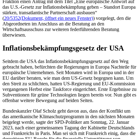
Fraktion einen Antrag mit dem Titel „Eine europäische Antwort auf
das U.S.-Gesetz zur Inflationsbekämpfung geben – Standort Europa
stärken, transatlantische Partnerschaft ausbauen“
(
20/5352
(Dokument, öffnet ein neues Fenster)
) vorgelegt, den die
Abgeordneten im Anschluss an die Beratung an den
Wirtschaftsausschuss zur weiteren federführenden Beratung
überwiesen.
Inflationsbekämpfungsgesetz der USA
Seitdem die USA das Inflationsbekämpfungsgesetz auf den Weg
gebracht haben, befürchten die Regierungen in Europa Nachteile für
europäische Unternehmen. Seit Monaten wird in Europa und in der
EU darüber beraten, wie man dem US-Gesetz begegnen kann. Um
den Streit zu schlichten, hatten US-Regierung und EU-Kommission
vergangenen Herbst eine
Taskforce
eingerichtet. Erste Ergebnisse zu
Subventionen für grüne Technologien liegen bereits vor. Nun gibt es
offenbar weitere Bewegung auf beiden Seiten.
Bundeskanzler Olaf Scholz geht davon aus, dass der Konflikt um
das amerikanische Klimaschutzprogramm in den nächsten Monaten
beigelegt werde, sagte der SPD-Politiker am Sonntag, 22. Januar
2023, nach einer gemeinsamen Tagung der Kabinette Deutschlands
und Frankreichs in Paris. Man sei sich mit Frankreich einig, dass die
derzeitigen EU-Regeln für die finanzielle Unterstützung von