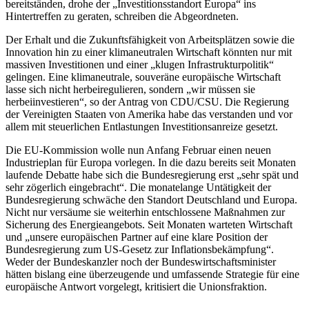
bereitständen, drohe der „Investitionsstandort Europa“ ins
Hintertreffen zu geraten, schreiben die Abgeordneten.
Der Erhalt und die Zukunftsfähigkeit von Arbeitsplätzen sowie die
Innovation hin zu einer klimaneutralen Wirtschaft könnten nur mit
massiven Investitionen und einer „klugen Infrastrukturpolitik“
gelingen. Eine klimaneutrale, souveräne europäische Wirtschaft
lasse sich nicht herbeiregulieren, sondern „wir müssen sie
herbeiinvestieren“, so der Antrag von CDU/CSU. Die Regierung
der Vereinigten Staaten von Amerika habe das verstanden und vor
allem mit steuerlichen Entlastungen Investitionsanreize gesetzt.
Die EU-Kommission wolle nun Anfang Februar einen neuen
Industrieplan für Europa vorlegen. In die dazu bereits seit Monaten
laufende Debatte habe sich die Bundesregierung erst „sehr spät und
sehr zögerlich eingebracht“. Die monatelange Untätigkeit der
Bundesregierung schwäche den Standort Deutschland und Europa.
Nicht nur versäume sie weiterhin entschlossene Maßnahmen zur
Sicherung des Energieangebots. Seit Monaten warteten Wirtschaft
und „unsere europäischen Partner auf eine klare Position der
Bundesregierung zum US-Gesetz zur Inflationsbekämpfung“.
Weder der Bundeskanzler noch der Bundeswirtschaftsminister
hätten bislang eine überzeugende und umfassende Strategie für eine
europäische Antwort vorgelegt, kritisiert die Unionsfraktion.