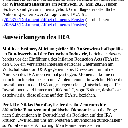
der
Wirtschaftsausschuss
am
Mittwoch, 10. Mai 2023,
sieben
Sachverständige zum Thema gehört. Grundlage der öffentlichen
Anhörung waren zwei Anträge von CDU/CSU
(
20/5352
(Dokument, öffnet ein neues Fenster)
) und Linken
(
20/6545
(Dokument, öffnet ein neues Fenster)
).
Auswirkungen des
IRA
Matthias Krämer, Abteilungsleiter für Außenwirtschaftspolitik
im
Bundesverband der Deutschen Industrie
, berichtete, dass es
bereits vor der Einführung des
Inflation Reduction Acts (IRA)
in
den USA ein verstärktes Interesse deutscher Unternehmen am
Wirtschaftsstandort USA gegeben habe. Dieses sei nun mit den
Anreizen des IRA noch einmal gestiegen. Momentan könne er
jedoch noch keine belastbaren Zahlen nennen, in welcher Höhe die
Investitionen in den USA angestiegen seien. „Entscheidungen für
Investitionen sind immer multifaktorell“, sagte Krämer, deshalb sei
es schwierig, diese alleine auf den IRA zu beziehen.
Prof. Dr. Niklas Potrafke, Leiter des ifo Zentrums für
öffentliche Finanzen und politische Ökonomie
, sah die Frage
nach Subventionen in Deutschland als Reaktion auf den IRA
kritisch: „Wir sollten uns mit weiteren Subventionen zurückhalten“,
so Potrafke in der Anhörung. Man könne bereits einen