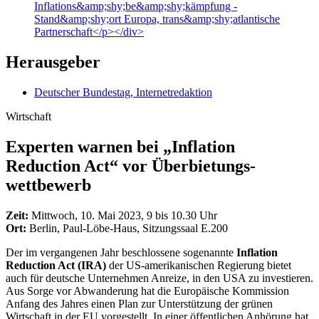
Inflations&amp;shy;be&amp;shy;kämpfung -
Stand&amp;shy;ort Europa, trans&amp;shy;atlantische
Partnerschaft</p></div>
Herausgeber
Deutscher Bundestag, Internetredaktion
Wirtschaft
Experten warnen bei „
Inflation
Reduction Act
“ vor Über­bietungs­
wettbewerb
Zeit:
Mittwoch, 10. Mai 2023, 9 bis 10.30 Uhr
Ort:
Berlin, Paul-Löbe-Haus, Sitzungssaal E.200
Der im vergangenen Jahr beschlossene sogenannte
Inflation
Reduction Act (IRA)
der US-amerikanischen Regierung bietet
auch für deutsche Unternehmen Anreize, in den USA zu investieren.
Aus Sorge vor Abwanderung hat die Europäische Kommission
Anfang des Jahres einen Plan zur Unterstützung der grünen
Wirtschaft in der EU vorgestellt. In einer öffentlichen Anhörung hat