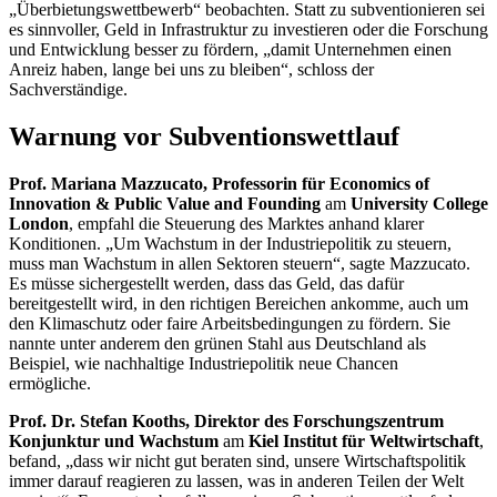
„Überbietungswettbewerb“ beobachten. Statt zu subventionieren sei
es sinnvoller, Geld in Infrastruktur zu investieren oder die Forschung
und Entwicklung besser zu fördern, „damit Unternehmen einen
Anreiz haben, lange bei uns zu bleiben“, schloss der
Sachverständige.
Warnung vor Subventionswettlauf
Prof. Mariana Mazzucato, Professorin für
Economics of
Innovation & Public Value and Founding
am
University College
London
, empfahl die Steuerung des Marktes anhand klarer
Konditionen. „Um Wachstum in der Industriepolitik zu steuern,
muss man Wachstum in allen Sektoren steuern“, sagte Mazzucato.
Es müsse sichergestellt werden, dass das Geld, das dafür
bereitgestellt wird, in den richtigen Bereichen ankomme, auch um
den Klimaschutz oder faire Arbeitsbedingungen zu fördern. Sie
nannte unter anderem den grünen Stahl aus Deutschland als
Beispiel, wie nachhaltige Industriepolitik neue Chancen
ermögliche.
Prof. Dr. Stefan Kooths, Direktor des Forschungszentrum
Konjunktur und Wachstum
am
Kiel Institut für Weltwirtschaft
,
befand, „dass wir nicht gut beraten sind, unsere Wirtschaftspolitik
immer darauf reagieren zu lassen, was in anderen Teilen der Welt