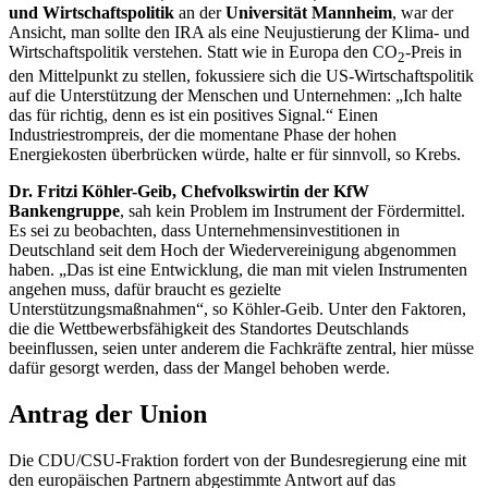
und Wirtschaftspolitik
an der
Universität Mannheim
, war der
Ansicht, man sollte den IRA als eine Neujustierung der Klima- und
Wirtschaftspolitik verstehen. Statt wie in Europa den CO
-Preis in
2
den Mittelpunkt zu stellen, fokussiere sich die US-Wirtschaftspolitik
auf die Unterstützung der Menschen und Unternehmen: „Ich halte
das für richtig, denn es ist ein positives Signal.“ Einen
Industriestrompreis, der die momentane Phase der hohen
Energiekosten überbrücken würde, halte er für sinnvoll, so Krebs.
Dr. Fritzi Köhler-Geib, Chefvolkswirtin der KfW
Bankengruppe
, sah kein Problem im Instrument der Fördermittel.
Es sei zu beobachten, dass Unternehmensinvestitionen in
Deutschland seit dem Hoch der Wiedervereinigung abgenommen
haben. „Das ist eine Entwicklung, die man mit vielen Instrumenten
angehen muss, dafür braucht es gezielte
Unterstützungsmaßnahmen“, so Köhler-Geib. Unter den Faktoren,
die die Wettbewerbsfähigkeit des Standortes Deutschlands
beeinflussen, seien unter anderem die Fachkräfte zentral, hier müsse
dafür gesorgt werden, dass der Mangel behoben werde.
Antrag der Union
Die CDU/CSU-Fraktion fordert von der Bundesregierung eine mit
den europäischen Partnern abgestimmte Antwort auf das