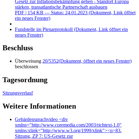
Gesetz zur Inflationsbekämpfung geben - Standort Europa
stärken, transatlantische Partnerschaft ausbauen
PDF
| 154 KB — Status: 24.01.2023
(Dokument, Link öffnet
ein neues Fenster)
Fundstelle im Plenarprotokoll
(Dokument, Link öffnet ein
neues Fenster)
Beschluss
Überweisung
20/5352
(Dokument, öffnet ein neues Fenster)
beschlossen
Tagesordnung
Sitzungsverlauf
Weitere Informationen
Gebärdensprachvideo
<div
xmlns="http://www.coremedia.com/2003/richtext-1.0"
xmlns:xlink="http://www.w3.org/1999/xlink"><p>83.
Sitzung, ZP 7: US-Gesetz zur