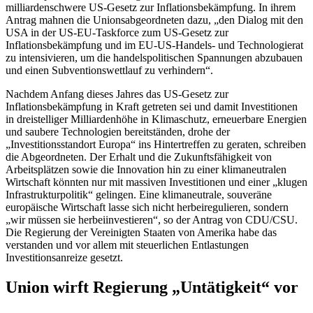
milliardenschwere US-Gesetz zur Inflationsbekämpfung. In ihrem
Antrag mahnen die Unionsabgeordneten dazu, „den Dialog mit den
USA in der US-EU-
Taskforce
zum US-Gesetz zur
Inflationsbekämpfung und im EU-US-Handels- und Technologierat
zu intensivieren, um die handelspolitischen Spannungen abzubauen
und einen Subventionswettlauf zu verhindern“.
Nachdem Anfang dieses Jahres das US-Gesetz zur
Inflationsbekämpfung in Kraft getreten sei und damit Investitionen
in dreistelliger Milliardenhöhe in Klimaschutz, erneuerbare Energien
und saubere Technologien bereitständen, drohe der
„Investitionsstandort Europa“ ins Hintertreffen zu geraten, schreiben
die Abgeordneten. Der Erhalt und die Zukunftsfähigkeit von
Arbeitsplätzen sowie die Innovation hin zu einer klimaneutralen
Wirtschaft könnten nur mit massiven Investitionen und einer „klugen
Infrastrukturpolitik“ gelingen. Eine klimaneutrale, souveräne
europäische Wirtschaft lasse sich nicht herbeiregulieren, sondern
„wir müssen sie herbeiinvestieren“, so der Antrag von CDU/CSU.
Die Regierung der Vereinigten Staaten von Amerika habe das
verstanden und vor allem mit steuerlichen Entlastungen
Investitionsanreize gesetzt.
Union wirft Regierung „Untätigkeit“ vor