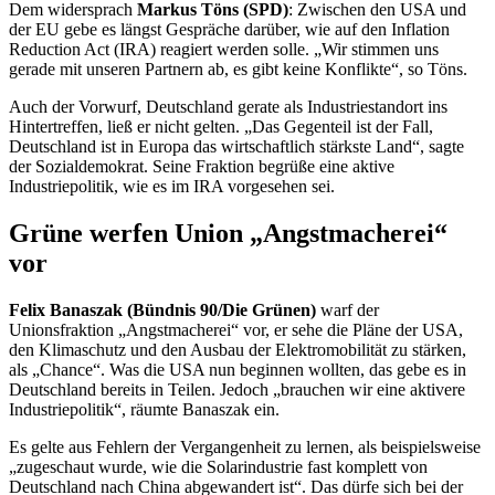
Dem widersprach
Markus Töns (SPD)
: Zwischen den USA und
der EU gebe es längst Gespräche darüber, wie auf den
Inflation
Reduction Act (IRA)
reagiert werden solle. „Wir stimmen uns
gerade mit unseren Partnern ab, es gibt keine Konflikte“, so Töns.
Auch der Vorwurf, Deutschland gerate als Industriestandort ins
Hintertreffen, ließ er nicht gelten. „Das Gegenteil ist der Fall,
Deutschland ist in Europa das wirtschaftlich stärkste Land“, sagte
der Sozialdemokrat. Seine Fraktion begrüße eine aktive
Industriepolitik, wie es im
IRA
vorgesehen sei.
Grüne werfen Union „Angstmacherei“
vor
Felix Banaszak (Bündnis 90/Die Grünen)
warf der
Unionsfraktion „Angstmacherei“ vor, er sehe die Pläne der USA,
den Klimaschutz und den Ausbau der Elektromobilität zu stärken,
als „Chance“. Was die USA nun beginnen wollten, das gebe es in
Deutschland bereits in Teilen. Jedoch „brauchen wir eine aktivere
Industriepolitik“, räumte Banaszak ein.
Es gelte aus Fehlern der Vergangenheit zu lernen, als beispielsweise
„zugeschaut wurde, wie die Solarindustrie fast komplett von
Deutschland nach China abgewandert ist“. Das dürfe sich bei der