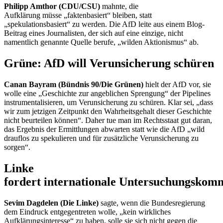
Philipp Amthor (CDU/CSU)
mahnte, die
Aufklärung müsse „faktenbasiert“ bleiben, statt
„spekulationsbasiert“ zu werden. Die AfD leite aus einem Blog-
Beitrag eines Journalisten, der sich auf eine einzige, nicht
namentlich genannte Quelle berufe, „wilden Aktionismus“ ab.
Grüne: AfD will Verunsicherung schüren
Canan Bayram (Bündnis 90/Die Grünen)
hielt der AfD vor, sie
wolle eine „Geschichte zur angeblichen Sprengung“ der
Pipelines
instrumentalisieren, um Verunsicherung zu schüren. Klar sei, „dass
wir zum jetzigen Zeitpunkt den Wahrheitsgehalt dieser Geschichte
nicht beurteilen können“. Daher tue man im Rechtsstaat gut daran,
das Ergebnis der Ermittlungen abwarten statt wie die AfD „wild
drauflos zu spekulieren und für zusätzliche Verunsicherung zu
sorgen“.
Linke
fordert internationale Untersuchungskomm
Sevim Dagdelen (Die Linke)
sagte, wenn die Bundesregierung
dem Eindruck entgegentreten wolle, „kein wirkliches
Aufklärungsinteresse“ zu haben, solle sie sich nicht gegen die