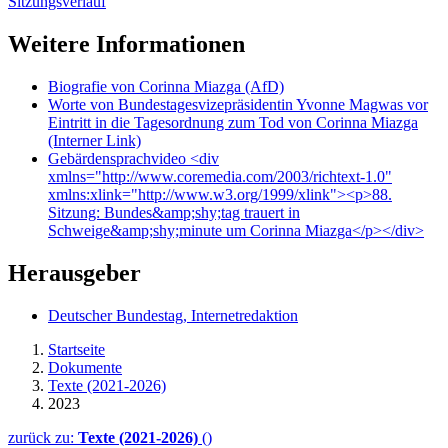
Sitzungsverlauf
Weitere Informationen
Biografie von Corinna Miazga (AfD)
Worte von Bundestagesvizepräsidentin Yvonne Magwas vor
Eintritt in die Tagesordnung zum Tod von Corinna Miazga
(Interner Link)
Gebärdensprachvideo
<div
xmlns="http://www.coremedia.com/2003/richtext-1.0"
xmlns:xlink="http://www.w3.org/1999/xlink"><p>88.
Sitzung: Bundes&amp;shy;tag trauert in
Schweige&amp;shy;minute um Corinna Miazga</p></div>
Herausgeber
Deutscher Bundestag, Internetredaktion
Startseite
Dokumente
Texte (2021-2026)
2023
zurück zu:
Texte (2021-2026)
()